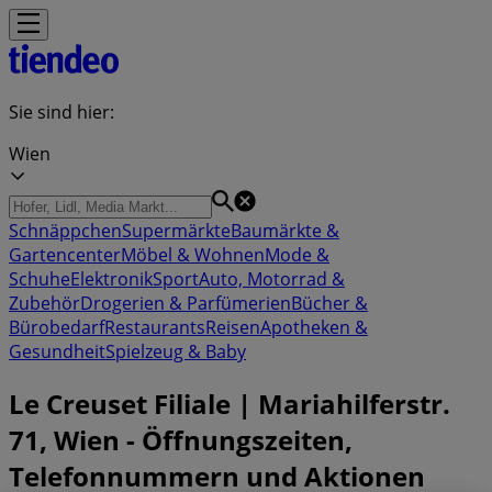
Sie sind hier:
Wien
Schnäppchen
Supermärkte
Baumärkte &
Gartencenter
Möbel & Wohnen
Mode &
Schuhe
Elektronik
Sport
Auto, Motorrad &
Zubehör
Drogerien & Parfümerien
Bücher &
Bürobedarf
Restaurants
Reisen
Apotheken &
Gesundheit
Spielzeug & Baby
Le Creuset Filiale | Mariahilferstr.
71, Wien - Öffnungszeiten,
Telefonnummern und Aktionen