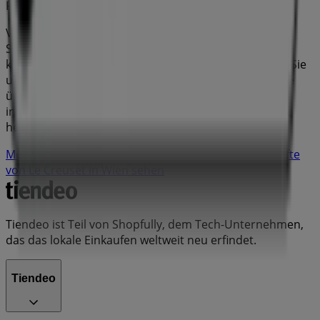
Produkte für Ihre Einkäufe in
Wien
nutzen können.
Verpassen Sie nicht die Gelegenheit, den
Le Creuset
-
Shop in
Mariahilferstr. 71
zu besuchen und ein
komplettes Einkaufserlebnis zu genießen. Entdecken Sie
unsere aktuellen Aktionen für
August
und bleiben Sie
über die besten Angebote von
Le Creuset
in
Wien
informiert. Besuchen Sie uns und beginnen Sie noch
heute mit dem Sparen!
Mehr Informationen über Le Creuset
Andere Geschäfte
von Le Creuset in Wien sehen
Tiendeo ist Teil von Shopfully, dem Tech-Unternehmen,
das das lokale Einkaufen weltweit neu erfindet.
Tiendeo