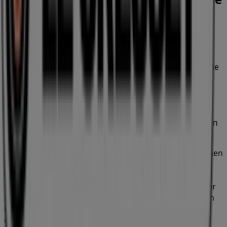
Möbel & Wohnen in Wien
Le Creuset
Willkommen im
Le Creuset
-Shop auf Tiendeo, wo Sie die
besten
Angebote
,
Aktionen
und
Kataloge
dieser
renommierten Marke im Bereich
Möbel & Wohnen
entdecken können. Unser Geschäft befindet sich in
Mariahilferstr. 71
,
Wien
, und bietet Ihnen eine große
Auswahl an hochwertigen Produkten, mit denen Sie den
ganzen
August 2026
über sparen können.
Bei Tiendeo stellen wir Ihnen alle aktuellen Informationen
zu
Le Creuset
zur Verfügung, einschließlich der
Öffnungszeiten, exklusiver Angebote und des genauen
Standorts des Geschäfts in
Mariahilferstr. 71
. Darüber
hinaus haben Sie Zugriff auf die neuesten Kataloge von
Le Creuset
, in denen Sie die neuesten Aktionen
entdecken und große Rabatte auf
Möbel & Wohnen
-