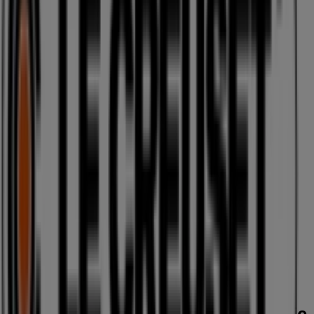
Depot
SCS-Strasse, Wien
23 m
Jetzt geöffnet
GANT
B4 Burocenter, Wien
24 m
Andere Unternehmen der Kategorie