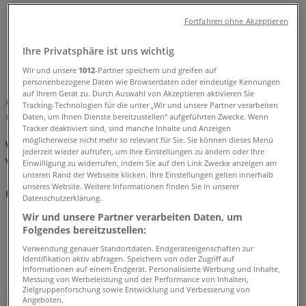
Tiendeo in Wien
»
Fortfahren ohne Akzeptieren
Angebote für Möbel & Wohnen in Wien
»
Ihre Privatsphäre ist uns wichtig
Le Creuset in Wien
»
Wir und unsere
1012
-Partner speichern und greifen auf
Le Creuset | Mariahilferstr. 71
personenbezogene Daten wie Browserdaten oder eindeutige Kennungen
auf Ihrem Gerät zu. Durch Auswahl von Akzeptieren aktivieren Sie
Karte
Tracking-Technologien für die unter „Wir und unsere Partner verarbeiten
Daten, um Ihnen Dienste bereitzustellen“ aufgeführten Zwecke. Wenn
Karte
Tracker deaktiviert sind, sind manche Inhalte und Anzeigen
möglicherweise nicht mehr so relevant für Sie. Sie können dieses Menü
Wir sind gerade dabei Angebote zu "Le Creuset" zu
jederzeit wieder aufrufen, um Ihre Einstellungen zu ändern oder Ihre
veröffentlichen
Einwilligung zu widerrufen, indem Sie auf den Link Zwecke anzeigen am
unteren Rand der Webseite klicken. Ihre Einstellungen gelten innerhalb
unseres Website. Weitere Informationen finden Sie in unserer
Geschäfte in der Nähe
Datenschutzerklärung.
Wir und unsere Partner verarbeiten Daten, um
Folgendes bereitzustellen:
Verwendung genauer Standortdaten. Endgeräteeigenschaften zur
Bäckerei Ströck
Identifikation aktiv abfragen. Speichern von oder Zugriff auf
Informationen auf einem Endgerät. Personalisierte Werbung und Inhalte,
Messung von Werbeleistung und der Performance von Inhalten,
Stephansplatz 4, Wien
Zielgruppenforschung sowie Entwicklung und Verbesserung von
Angeboten.