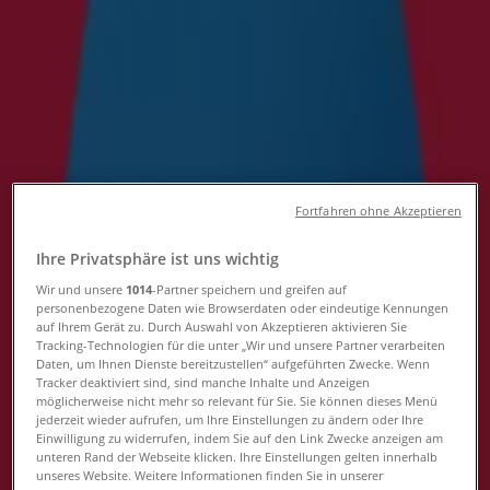
Folgen Sie, um Angebote zu erhalten
Tiendeo
»
Möbel & Wohnen Angebote in der Nähe
»
Möbel Ludwig
Andere Möbel & Wohnen Geschäfte
in Ihrer Stadt
Fortfahren ohne Akzeptieren
Ihre Privatsphäre ist uns wichtig
Schneller Blick auf die Möbel
Wir und unsere
1014
-Partner speichern und greifen auf
Ludwig Angebote
personenbezogene Daten wie Browserdaten oder eindeutige Kennungen
auf Ihrem Gerät zu. Durch Auswahl von Akzeptieren aktivieren Sie
Tracking-Technologien für die unter „Wir und unsere Partner verarbeiten
Daten, um Ihnen Dienste bereitzustellen“ aufgeführten Zwecke. Wenn
Möbel Ludwig Preis:
1
Tracker deaktiviert sind, sind manche Inhalte und Anzeigen
möglicherweise nicht mehr so relevant für Sie. Sie können dieses Menü
jederzeit wieder aufrufen, um Ihre Einstellungen zu ändern oder Ihre
Kategorie:
Möbel & Wohnen
Einwilligung zu widerrufen, indem Sie auf den Link Zwecke anzeigen am
unteren Rand der Webseite klicken. Ihre Einstellungen gelten innerhalb
unseres Website. Weitere Informationen finden Sie in unserer
Neuestes Angebot:
28.6.2026