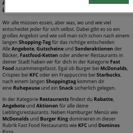
Aktionen in all deinen Lieblingsrestaurants
informiert!
Wir alle müssen essen, aber was, wo und wie viel
entscheidet jeder für sich selbst. Dabei gibt es so ein
großes Angebot und wie soll man sich schon nach einem
langen
Shopping-Tag
für das richtige entscheiden
Alle
Angebote
,
Gutscheine
und
Sonderaktionen
der
Bäcker,
Fastfood-Ketten
oder anderer Restaurants in
deiner Stadt haben wir für dich in der Kategorie
Fast
Food
zusammengefasst. Egal ob Burger bei
McDonalds
,
Crispies bei
KFC
oder ein Frappuccino bei
Starbucks
,
nach einem langen
Shoppingtag
kommen dir
eine
Ruhepause
und ein
Snack
sicherlich gelegen.
In der Kategorie
Restaurants
findest du
Rabatte
,
Angebote
und
Aktionen
für alle deine
Lieblingsrestaurants. Neben Hamburger Menüs wie
McDonalds
und
Burger King
dominieren in dieser
Rubrik Fast Food Restaurants wie
KFC
und
Dominos
Pizza.