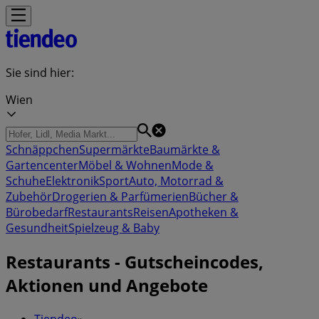
Sie sind hier:
Wien
Schnäppchen
Supermärkte
Baumärkte &
Gartencenter
Möbel & Wohnen
Mode &
Schuhe
Elektronik
Sport
Auto, Motorrad &
Zubehör
Drogerien & Parfümerien
Bücher &
Bürobedarf
Restaurants
Reisen
Apotheken &
Gesundheit
Spielzeug & Baby
Restaurants - Gutscheincodes,
Aktionen und Angebote
Tiendeo
»