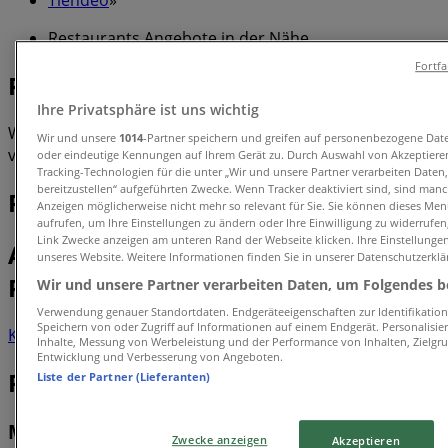
Restaurants Angebote in der Nähe
Fortf
Restaurants
Ihre Privatsphäre ist uns wichtig
Wir sind gerade dabei Angebote zu "Restaurants" zu
Wir und unsere
1014
-Partner speichern und greifen auf personenbezogene Dat
veröffentlichen
oder eindeutige Kennungen auf Ihrem Gerät zu. Durch Auswahl von Akzeptieren
Tracking-Technologien für die unter „Wir und unsere Partner verarbeiten Daten
bereitzustellen“ aufgeführten Zwecke. Wenn Tracker deaktiviert sind, sind man
Restaurants Geschäfte
Anzeigen möglicherweise nicht mehr so relevant für Sie. Sie können dieses Men
aufrufen, um Ihre Einstellungen zu ändern oder Ihre Einwilligung zu widerrufen
Link Zwecke anzeigen am unteren Rand der Webseite klicken. Ihre Einstellungen
Angebote in den Katalogen und
unseres Website. Weitere Informationen finden Sie in unserer Datenschutzerklä
Prospekten der Geschäfte ansehen
Wir und unsere Partner verarbeiten Daten, um Folgendes be
Verwendung genauer Standortdaten. Endgeräteeigenschaften zur Identifikation 
Speichern von oder Zugriff auf Informationen auf einem Endgerät. Personalisi
Koffer
Bier
Badeanzug
BH
Waschmaschine
Holzbriketts
Gesch
Inhalte, Messung von Werbeleistung und der Performance von Inhalten, Zielg
Entwicklung und Verbesserung von Angeboten.
Restaurants
Liste der Partner (Lieferanten)
Mit Tiendeo bist du über die aktuellen
Zwecke anzeigen
Akzeptieren