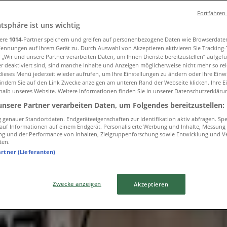
Fortfahren
atsphäre ist uns wichtig
 Ihrer Stadt
sere
1014
-Partner speichern und greifen auf personenbezogene Daten wie Browserdate
Kennungen auf Ihrem Gerät zu. Durch Auswahl von Akzeptieren aktivieren Sie Tracking
r „Wir und unsere Partner verarbeiten Daten, um Ihnen Dienste bereitzustellen“ aufgef
 deaktiviert sind, sind manche Inhalte und Anzeigen möglicherweise nicht mehr so rele
ieses Menü jederzeit wieder aufrufen, um Ihre Einstellungen zu ändern oder Ihre Einwi
 indem Sie auf den Link Zwecke anzeigen am unteren Rand der Webseite klicken. Ihre E
halb unseres Website. Weitere Informationen finden Sie in unserer Datenschutzerkläru
unsere Partner verarbeiten Daten, um Folgendes bereitzustellen:
genauer Standortdaten. Endgeräteeigenschaften zur Identifikation aktiv abfragen. Sp
f auf Informationen auf einem Endgerät. Personalisierte Werbung und Inhalte, Messung
ng und der Performance von Inhalten, Zielgruppenforschung sowie Entwicklung und V
ten.
artner (Lieferanten)
Zwecke anzeigen
Akzeptieren