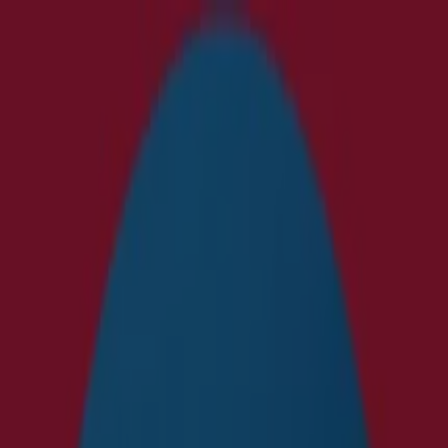
Sie sind hier:
Wien
Schnäppchen
Supermärkte
Baumärkte &
Gartencenter
Möbel & Wohnen
Mode &
Schuhe
Elektronik
Sport
Auto, Motorrad &
Zubehör
Drogerien & Parfümerien
Bücher &
Bürobedarf
Restaurants
Reisen
Apotheken &
Gesundheit
Spielzeug & Baby
Le Creuset - Kataloge, Aktionen und
Gutscheine