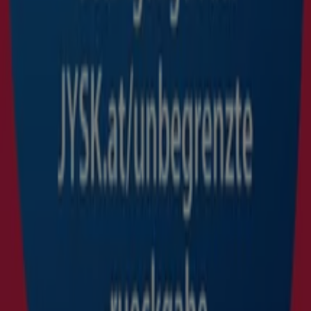
JYSK
Tolles Angebot für Schnäppchenjäger
Läuft am 12.8. ab
Mehr anzeigen
Andere Unternehmen der Kategorie
Möbel & Wohnen
Schneller Blick auf die Le Creuset
Angebote
Kategorie:
Möbel & Wohnen
Le Creuset, alle Angebote auf einen