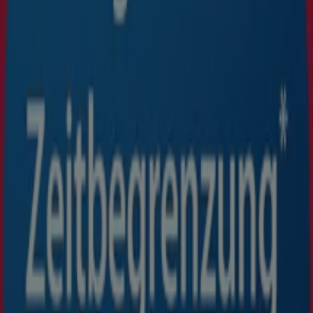
Action
Action flugblatt
Läuft am 11.8. ab
Neu
XXXLutz
Große Auswahl an Angeboten
Läuft am 18.8. ab
Neu
XXXLutz
Exklusive Deals für unsere Kunden