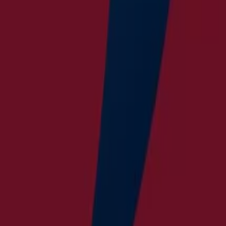
Tiendeo
Was wir machen
Business-Lösungen
Nachrichten und Medien
Mit uns arbeiten
Kontakt aufnehmen
Marketing- und Geschäftsanfragen
Geschäft falsch auf der Karte geortet
Wöchentliches Anzeigen-Feedback
Technische Probleme und allgemeines Feedback
Indizes