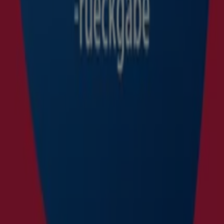
Klick
Willkommen bei Tiendeo, der idealen Plattform, um die
besten
Angebote
,
Kataloge
und
Aktionen
im Bereich
Möbel & Wohnen
zu entdecken. Im
August 2026
können
Sie bei Tiendeo die neuesten Rabatte und Neuigkeiten
von
Le Creuset
entdecken, einer der bekanntesten
Marken im
Möbel & Wohnen
-Sektor.
Auf unserer Plattform finden Sie eine große Auswahl an
Produkten mit unglaublichen
Aktionen
, die Ihnen helfen,
beim Einkaufen zu sparen. Stöbern Sie in den Katalogen
von
Le Creuset
und verpassen Sie keine exklusiven
Angebote im
August
. Darüber hinaus bieten wir Ihnen
detaillierte Informationen zu Rabattaktionen,
Sonderverkäufen und saisonalen Neuheiten im Bereich
Möbel & Wohnen
.
Nutzen Sie die
Angebote
und Aktionen von
Le Creuset
und bleiben Sie während des
August 2026
über alle
Preis- und Produktaktualisierungen auf dem Laufenden.