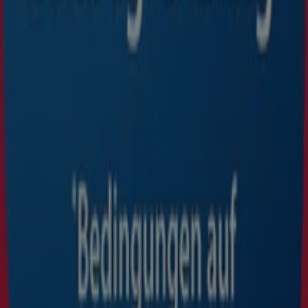
Läuft am 18.8. ab
Neu
XXXLutz
Exklusive Deals und Schnäppchen
Läuft am 18.8. ab
Neu
Mömax
Top-Angebote für Sparfüchse
Läuft am 18.8. ab