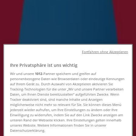
Folgen Sie, um Angebote zu erhalten
Tiendeo
»
Möbel & Wohnen Angebote in der Nähe
»
Le Creuset
Andere Möbel & Wohnen Geschäfte
Fortfahren ohne Akzeptieren
in Ihrer Stadt
Ihre Privatsphäre ist uns wichtig
Schneller Blick auf die Le Creuset
Wir und unsere
1012
-Partner speichern und greifen auf
personenbezogene Daten wie Browserdaten oder eindeutige Kennungen
Angebote
auf Ihrem Gerät zu. Durch Auswahl von Akzeptieren aktivieren Sie
Tracking-Technologien für die unter „Wir und unsere Partner verarbeiten
Daten, um Ihnen Dienste bereitzustellen“ aufgeführten Zwecke. Wenn
Tracker deaktiviert sind, sind manche Inhalte und Anzeigen
möglicherweise nicht mehr so relevant für Sie. Sie können dieses Menü
Kategorie:
Möbel & Wohnen
jederzeit wieder aufrufen, um Ihre Einstellungen zu ändern oder Ihre
Einwilligung zu widerrufen, indem Sie auf den Link Zwecke anzeigen am
Wir sind gerade dabei Angebote zu "Le Creuset" zu
unteren Rand der Webseite klicken. Ihre Einstellungen gelten innerhalb
veröffentlichen
unseres Website. Weitere Informationen finden Sie in unserer
Datenschutzerklärung.