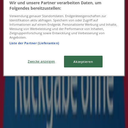
{"numCatalogs":0}
Wir und unsere Partner verarbeiten Daten, um
Folgendes bereitzustellen:
Verwendung genauer Standortdaten. Endgeräteeigenschaften zur
Identifikation aktiv abfragen. Speichern von oder Zugriff auf
Informationen auf einem Endgerät. Personalisierte Werbung und Inhalte,
Messung von Werbeleistung und der Performance von Inhalten,
Zielgruppenforschung sowie Entwicklung und Verbesserung von
Das Sparen ist mit der App noch einfacher.
Angeboten.
Liste der Partner (Lieferanten)
Sie können die besten Angebote von Geschäften in Ihrer
Nähe finden, speichern und Ihre Sparliste erstellen –
ganz bequem von Ihrem Mobiltelefon aus.
Zwecke anzeigen
Akzeptieren
LADEN SIE DIE APP HERUNTER
Andere Benutzer haben sich diese
Kataloge angesehen
Neu