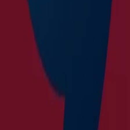
Bei Tiendeo haben Sie immer Zugang zu den besten
Einkaufsmöglichkeiten. Warten Sie nicht länger und
entdecken Sie jetzt die Angebote, die wir für Sie
vorbereitet haben!
Finde Le Creuset Kataloge in deiner
Stadt
Le Creuset in Wien
Le Creuset in Graz
Le Creuset in
Linz
Le Creuset in Innsbruck
Le Creuset in Salzburg
Le Creuset in Klagenfurt am Wörthersee
Le Creuset in
Wels
Le Creuset in Dornbirn
Le Creuset in Feldkirch
Le Creuset in Vöcklabruck
Le Creuset in Kufstein
Le
Creuset in Bregenz
Zeige mehr Städte
Tiendeo ist Teil von Shopfully, dem Tech-Unternehmen,
das das lokale Einkaufen weltweit neu erfindet.