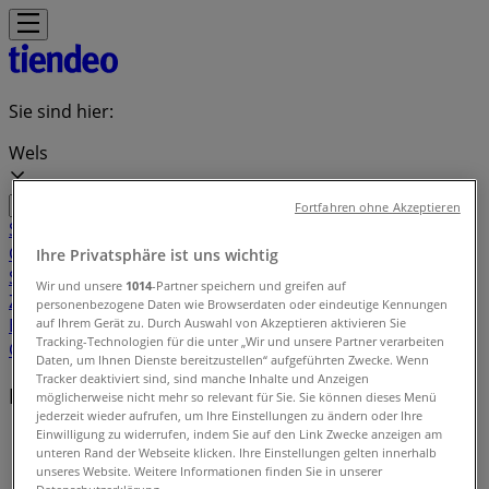
Sie sind hier:
Wels
Fortfahren ohne Akzeptieren
Schnäppchen
Supermärkte
Baumärkte &
Gartencenter
Möbel & Wohnen
Mode &
Ihre Privatsphäre ist uns wichtig
Schuhe
Elektronik
Sport
Auto, Motorrad &
Wir und unsere
1014
-Partner speichern und greifen auf
Zubehör
Drogerien & Parfümerien
Bücher &
personenbezogene Daten wie Browserdaten oder eindeutige Kennungen
Bürobedarf
Restaurants
Reisen
Apotheken &
auf Ihrem Gerät zu. Durch Auswahl von Akzeptieren aktivieren Sie
Tracking-Technologien für die unter „Wir und unsere Partner verarbeiten
Gesundheit
Spielzeug & Baby
Daten, um Ihnen Dienste bereitzustellen“ aufgeführten Zwecke. Wenn
Tracker deaktiviert sind, sind manche Inhalte und Anzeigen
Lokale Marken
möglicherweise nicht mehr so relevant für Sie. Sie können dieses Menü
jederzeit wieder aufrufen, um Ihre Einstellungen zu ändern oder Ihre
Einwilligung zu widerrufen, indem Sie auf den Link Zwecke anzeigen am
Tiendeo in Wels
»
unteren Rand der Webseite klicken. Ihre Einstellungen gelten innerhalb
unseres Website. Weitere Informationen finden Sie in unserer
Markenindex