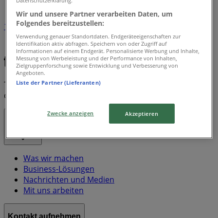
Datenschutzerklärung.
Wir und unsere Partner verarbeiten Daten, um
Folgendes bereitzustellen:
1
Verwendung genauer Standortdaten. Endgeräteeigenschaften zur
Identifikation aktiv abfragen. Speichern von oder Zugriff auf
Ama
Cloud
Cube
Red Bull
Informationen auf einem Endgerät. Personalisierte Werbung und Inhalte,
Messung von Werbeleistung und der Performance von Inhalten,
Zielgruppenforschung sowie Entwicklung und Verbesserung von
Angeboten.
Liste der Partner (Lieferanten)
Tiendeo ist Teil von Shopfully, dem Tech-Unternehmen,
das das lokale Einkaufen weltweit neu erfindet.
Zwecke anzeigen
Akzeptieren
Tiendeo
Was wir machen
Business-Lösungen
Nachrichten und Medien
Mit uns arbeiten
Kontakt aufnehmen