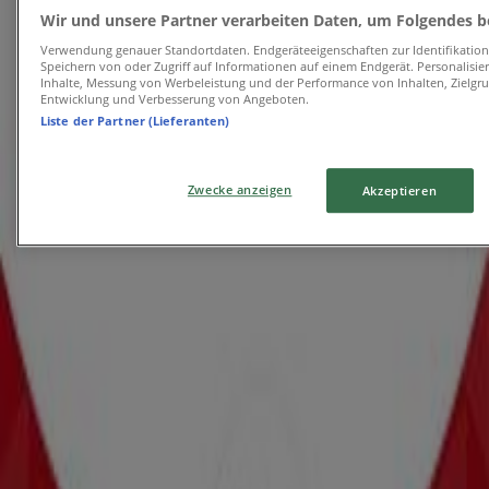
Läuft am 11.8. ab
Kapfenberg
Wir und unsere Partner verarbeiten Daten, um Folgendes be
-4 Tage
Verwendung genauer Standortdaten. Endgeräteeigenschaften zur Identifikation 
Speichern von oder Zugriff auf Informationen auf einem Endgerät. Personalisi
Inhalte, Messung von Werbeleistung und der Performance von Inhalten, Zielg
Entwicklung und Verbesserung von Angeboten.
NKD
Liste der Partner (Lieferanten)
Attraktive Sonderangebote für alle
Zwecke anzeigen
Akzeptieren
Läuft am 11.8. ab
Kapfenberg
Läuft heute ab
Zeeman
Zeeman Woche 31 Samstag 25. Juli bis
Freitag 7. August 2026.
Läuft heute ab
Kapfenberg