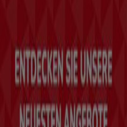
das das lokale Einkaufen weltweit neu erfindet.
Tiendeo
Was wir machen
Business-Lösungen
Nachrichten und Medien
Mit uns arbeiten
Kontakt aufnehmen
Marketing- und Geschäftsanfragen
Geschäft falsch auf der Karte geortet
Wöchentliches Anzeigen-Feedback
Technische Probleme und allgemeines Feedback