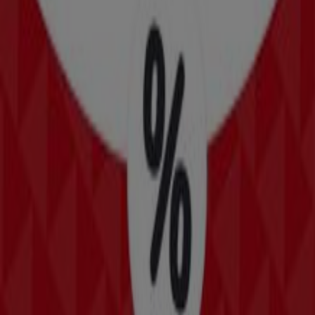
New Balance
Angebote New Balance
Läuft am 22.6. ab
Kapfenberg
New Yorker
Angebote New Yorker
Läuft am 22.6. ab
Kapfenberg
Das Sparen ist mit der App noch einfacher.
Sie können die besten Angebote von Geschäften in