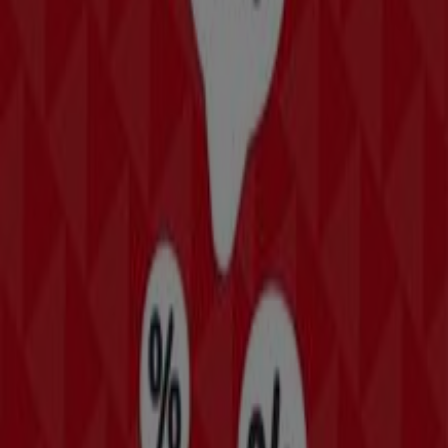
Ihrer Nähe finden, speichern und Ihre Sparliste
erstellen – ganz bequem von Ihrem Mobiltelefon
aus.
LADEN SIE DIE APP HERUNTER
Mehr anzeigen
Mode & Schuhe Kataloge in
Kapfenberg
Flyer und beste Angebote in
Kapfenberg
Koffer
Bier
Badeanzug
BH
Waschmaschine
Holzbriketts
Gesch
Mode & Schuhe in anderen Städten
Wien
Graz
Linz
Innsbruck
Salzburg
Klagenfurt