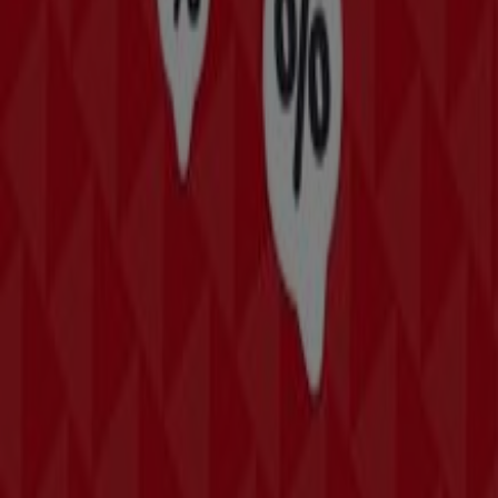
am Wörthersee
St. Pölten
Villach
Wels
Wiener
Neustadt
Gaißau
Steyr
Dornbirn
Vösendorf
Krems an der Donau
Amstetten
Zeige mehr Städte
Kreiere deinen eigenen Stil mit Tiendeo
In der Kategorie
Mode
findest du bei Tiendeo die
aktuellen
Angebote
und
Kataloge
von Modemarken und
Händlern in deiner Umgebung. Lass dir kein
Schnäppchen bei
modischer
Kleidung,
Schmuck
,
stylischen
Taschen
und
sportlichen Rucksäcken
mehr entgehen
.
Siehe die Angebote der Mode & Schuhe
Tiendeo ist Teil von Shopfully, dem Tech-Unternehmen,