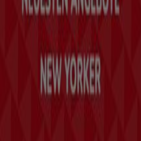
Indizes
Marken
Lokale Marken
Unternehmen
Geschäfte in der Nähe
Produkte
Lokale Produkte
Städte
Die App von Tiendeo herunterladen
Copyright © Tiendeo ® 2026 · Shopfully Marketing S.L.U. –
Palau de Mar – 08039 Barcelona, Spain