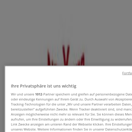
Angebote für Mode & Schuhe in Kapfenberg
Läuft heute ab
Zeeman
Zeeman Woche 32 Samstag 1. August bis
Freitag 7. August 2026.
Fortf
Läuft heute ab
Kapfenberg
-4 Tage
Ihre Privatsphäre ist uns wichtig
Wir und unsere
1012
-Partner speichern und greifen auf personenbezogene Dat
oder eindeutige Kennungen auf Ihrem Gerät zu. Durch Auswahl von Akzeptieren
Tracking-Technologien für die unter „Wir und unsere Partner verarbeiten Daten
NKD
bereitzustellen“ aufgeführten Zwecke. Wenn Tracker deaktiviert sind, sind man
Anzeigen möglicherweise nicht mehr so relevant für Sie. Sie können dieses Men
Tolles Angebot für Schnäppchenjäger
aufrufen, um Ihre Einstellungen zu ändern oder Ihre Einwilligung zu widerrufen
Link Zwecke anzeigen am unteren Rand der Webseite klicken. Ihre Einstellungen
unseres Website. Weitere Informationen finden Sie in unserer Datenschutzerklä