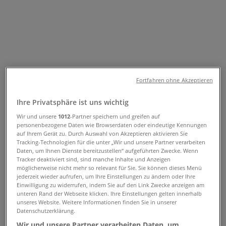
Folgen Sie, um Angebote zu erhalten
Tiendeo
»
Mode & Schuhe Angebote in der Nähe
»
H&M
Andere Mode & Schuhe Geschäfte in
Fortfahren ohne Akzeptieren
Ihrer Stadt
Ihre Privatsphäre ist uns wichtig
Wir und unsere
1012
-Partner speichern und greifen auf
Schneller Blick auf die H&M
personenbezogene Daten wie Browserdaten oder eindeutige Kennungen
auf Ihrem Gerät zu. Durch Auswahl von Akzeptieren aktivieren Sie
Angebote
Tracking-Technologien für die unter „Wir und unsere Partner verarbeiten
Daten, um Ihnen Dienste bereitzustellen“ aufgeführten Zwecke. Wenn
Tracker deaktiviert sind, sind manche Inhalte und Anzeigen
möglicherweise nicht mehr so relevant für Sie. Sie können dieses Menü
Kategorie:
Mode & Schuhe
jederzeit wieder aufrufen, um Ihre Einstellungen zu ändern oder Ihre
Einwilligung zu widerrufen, indem Sie auf den Link Zwecke anzeigen am
unteren Rand der Webseite klicken. Ihre Einstellungen gelten innerhalb
Wir sind gerade dabei Angebote zu "H&M" zu
unseres Website. Weitere Informationen finden Sie in unserer
veröffentlichen
Datenschutzerklärung.
Wir und unsere Partner verarbeiten Daten, um