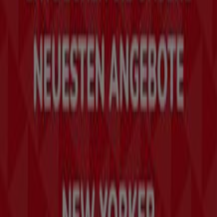
Was wir machen
Business-Lösungen
Nachrichten und Medien
Mit uns arbeiten
Kontakt aufnehmen
Marketing- und Geschäftsanfragen
Geschäft falsch auf der Karte geortet
Wöchentliches Anzeigen-Feedback
Technische Probleme und allgemeines Feedback
Indizes
Marken
Unternehmen