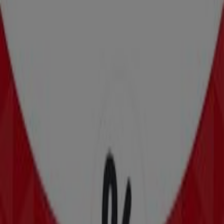
Zeeman
Zeeman Woche 32 Samstag 1. August bis
Freitag 7. August 2026.
Läuft heute ab
-4 Tage
NKD
Tolles Angebot für Schnäppchenjäger
Läuft am 11.8. ab
-4 Tage
NKD
Attraktive Sonderangebote für alle