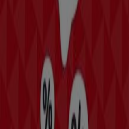
New Yorker
Angebote New Yorker
Läuft am 22.6. ab
Mehr anzeigen
Andere Unternehmen der Kategorie
Mode & Schuhe
Schneller Blick auf die H&M
Angebote
Kategorie:
Mode & Schuhe