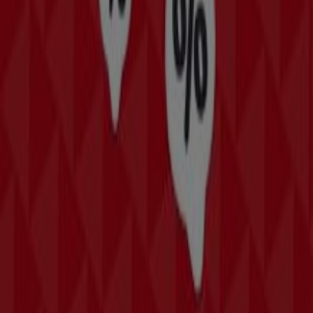
H&M, alle Angebote auf einen Klick
Willkommen bei Tiendeo, der idealen Plattform, um die
besten
Angebote
,
Kataloge
und
Aktionen
im Bereich
Mode & Schuhe
zu entdecken. Im
August 2026
können
Sie bei Tiendeo die neuesten Rabatte und Neuigkeiten
von
H&M
entdecken, einer der bekanntesten Marken im
Mode & Schuhe
-Sektor.
Auf unserer Plattform finden Sie eine große Auswahl an
Produkten mit unglaublichen
Aktionen
, die Ihnen helfen,
beim Einkaufen zu sparen. Stöbern Sie in den Katalogen
von
H&M
und verpassen Sie keine exklusiven Angebote
im
August
. Darüber hinaus bieten wir Ihnen detaillierte
Informationen zu Rabattaktionen, Sonderverkäufen und
saisonalen Neuheiten im Bereich
Mode & Schuhe
.
Nutzen Sie die
Angebote
und Aktionen von
H&M
und
bleiben Sie während des
August 2026
über alle Preis-
und Produktaktualisierungen auf dem Laufenden. Bei
Tiendeo haben Sie immer Zugang zu den besten