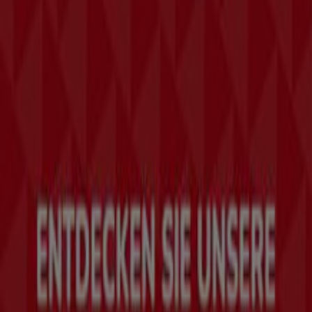
Einkaufsmöglichkeiten. Warten Sie nicht länger und
entdecken Sie jetzt die Angebote, die wir für Sie
vorbereitet haben!
Finde H&M Kataloge in deiner Stadt
H&M in Wien
H&M in Graz
H&M in Linz
H&M in
Innsbruck
H&M in Salzburg
H&M in Klagenfurt am
Wörthersee
H&M in St. Pölten
H&M in Villach
H&M
in Wels
H&M in Wiener Neustadt
H&M in Steyr
H&M
in Dornbirn
Zeige mehr Städte
Tiendeo ist Teil von Shopfully, dem Tech-Unternehmen,
das das lokale Einkaufen weltweit neu erfindet.
Tiendeo