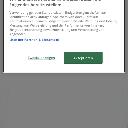
{"numCatalogs":0}
Folgendes bereitzustellen:
Verwendung genauer Standortdaten. Endgeräteeigenschaften zur
Identifikation aktiv abfragen. Speichern von oder Zugriff auf
Informationen auf einem Endgerät. Personalisierte Werbung und Inhalte,
Messung von Werbeleistung und der Performance von Inhalten,
Zielgruppenforschung sowie Entwicklung und Verbesserung von
Angeboten.
Das Sparen ist mit der App noch einfacher.
Liste der Partner (Lieferanten)
Sie können die besten Angebote von Geschäften in Ihrer
Nähe finden, speichern und Ihre Sparliste erstellen –
Zwecke anzeigen
Akzeptieren
ganz bequem von Ihrem Mobiltelefon aus.
LADEN SIE DIE APP HERUNTER
Andere Benutzer haben sich diese
Kataloge angesehen
Läuft heute ab