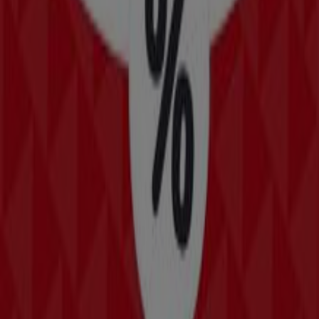
Läuft am 11.8. ab
Läuft heute ab
Zeeman
Zeeman Woche 31 Samstag 25. Juli bis
Freitag 7. August 2026.
Läuft heute ab
New Balance
Angebote New Balance
Läuft am 22.6. ab