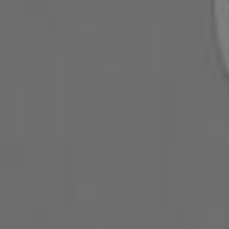
NKD
Attraktive Sonderangebote für alle
Läuft am 11.8. ab
Graz
Läuft heute ab
Zeeman
Zeeman Woche 31 Samstag 25. Juli bis Freit
Läuft heute ab
Graz
New Balance
Angebote New Balance