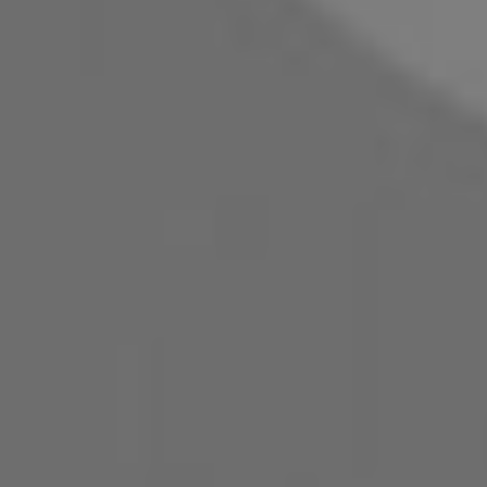
4.4 km
Geschlossen
H&M
Wiener Straße 351, Graz
4.8 km
Geschlossen
H&M in Graz — Filialen, Telefonnummern und Öffnungszei
Andere Prospekte von Mode & Schuh