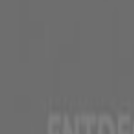
Läuft am 22.6. ab
Graz
New Yorker
Angebote New Yorker
Läuft am 22.6. ab
Graz
Orsay
Angebote Orsay
Läuft am 22.6. ab
Graz
Pandora