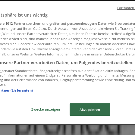
Fortfahren
atsphäre ist uns wichtig
 in Graz
sere
1012
-Partner speichern und greifen auf personenbezogene Daten wie Browserdate
Kennungen auf Ihrem Gerät zu. Durch Auswahl von Akzeptieren aktivieren Sie Tracking
r „Wir und unsere Partner verarbeiten Daten, um Ihnen Dienste bereitzustellen“ aufgef
 deaktiviert sind, sind manche Inhalte und Anzeigen möglicherweise nicht mehr so rele
ieses Menü jederzeit wieder aufrufen, um Ihre Einstellungen zu ändern oder Ihre Einwi
 indem Sie auf den Link Zwecke anzeigen am unteren Rand der Webseite klicken. Ihre E
hen
halb unseres Website. Weitere Informationen finden Sie in unserer Datenschutzerkläru
unsere Partner verarbeiten Daten, um Folgendes bereitzustellen:
genauer Standortdaten. Endgeräteeigenschaften zur Identifikation aktiv abfragen. Sp
f auf Informationen auf einem Endgerät. Personalisierte Werbung und Inhalte, Messung
H&M
ng und der Performance von Inhalten, Zielgruppenforschung sowie Entwicklung und V
ten.
artner (Lieferanten)
Zwecke anzeigen
Akzeptieren