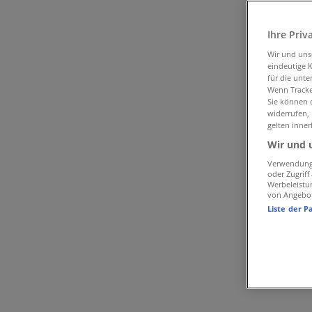
H&M in Graz
Ihre Priv
Schneller Blick auf die H&M Angebote
Wir und un
eindeutige 
für die unte
Wenn Tracker
Kategorie:
Mode & Schuhe
Sie können d
widerrufen,
Wir sind gerade dabei Angebote zu "H&M" zu veröffentlic
gelten inner
Wir und 
{"numCatalogs":0}
Verwendung 
oder Zugrif
Adressen und Öffnungszeiten von 
Werbeleistu
von Angebo
Liste der P
H&M
Hauptplatz 10-11, Graz
131 m