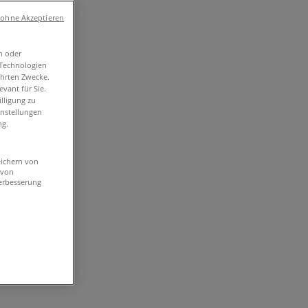
 ohne Akzeptieren
n oder
-Technologien
ührten Zwecke.
vant für Sie.
lligung zu
instellungen
ng.
eichern von
 von
erbesserung