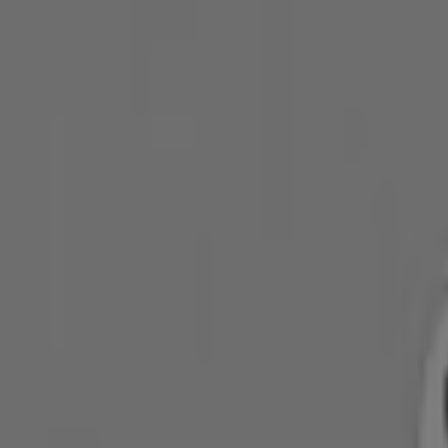
Läuft heute ab
Zeeman
Zeeman Woche 32 Samstag 1. August bis Fre
Läuft heute ab
Graz
-4 Tage
NKD
Tolles Angebot für Schnäppchenjäger
Läuft am 11.8. ab
Graz
-4 Tage