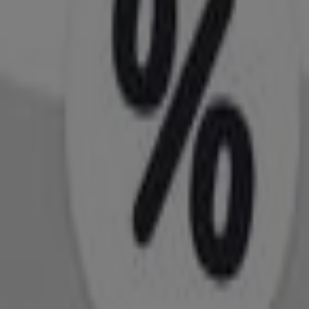
ten
e in Graz