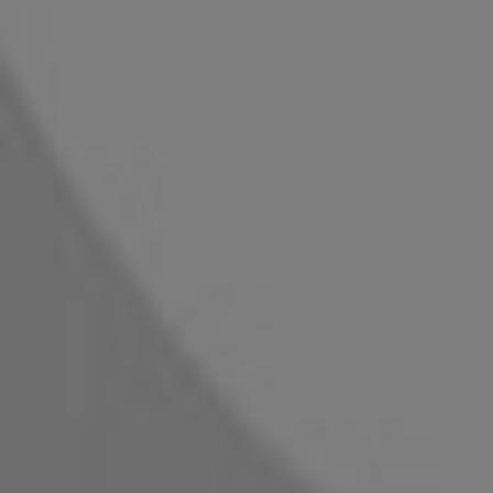
Geschlossen
H&M
Ostbahnstraße 3, Graz
3.8 km
Geschlossen
H&M
Weblinger Gürtel 25, Graz