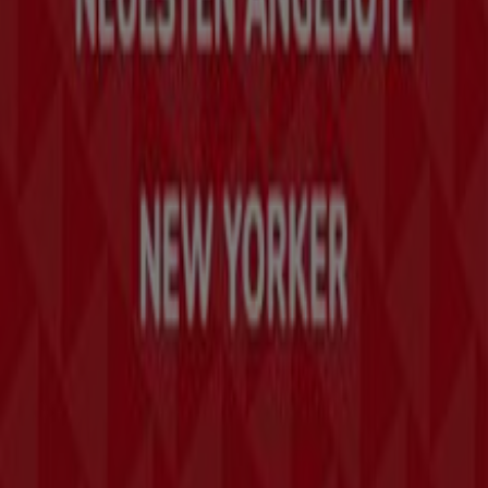
Indizes
Marken
Lokale Marken
Unternehmen
Geschäfte in der Nähe
Produkte
Lokale Produkte
Städte
Die App von Tiendeo herunterladen
Copyright © Tiendeo ® 2026 · Shopfully Marketing S.L.U. –
Palau de Mar – 08039 Barcelona, Spain