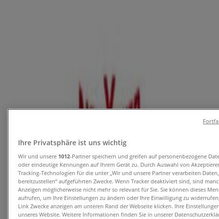
Angebote für Mode & Schuhe in Amstetten
Läuft morgen ab
Zeeman
Zeeman Woche 32 Samstag 1. August bis
Freitag 7. August 2026.
Fortf
Läuft morgen ab
Amstetten
-5 Tage
Ihre Privatsphäre ist uns wichtig
Wir und unsere
1012
-Partner speichern und greifen auf personenbezogene Dat
oder eindeutige Kennungen auf Ihrem Gerät zu. Durch Auswahl von Akzeptieren
Tracking-Technologien für die unter „Wir und unsere Partner verarbeiten Daten
NKD
bereitzustellen“ aufgeführten Zwecke. Wenn Tracker deaktiviert sind, sind man
Anzeigen möglicherweise nicht mehr so relevant für Sie. Sie können dieses Men
Tolles Angebot für Schnäppchenjäger
aufrufen, um Ihre Einstellungen zu ändern oder Ihre Einwilligung zu widerrufen
Link Zwecke anzeigen am unteren Rand der Webseite klicken. Ihre Einstellungen
unseres Website. Weitere Informationen finden Sie in unserer Datenschutzerklä