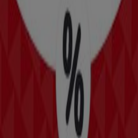
New Balance
Angebote New Balance
Läuft am 22.6. ab
Amstetten
New Yorker
Angebote New Yorker
Läuft am 22.6. ab
Amstetten
Das Sparen ist mit der App noch einfacher.
Sie können die besten Angebote von Geschäften in