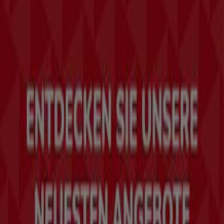
das das lokale Einkaufen weltweit neu erfindet.
Tiendeo
Was wir machen
Business-Lösungen
Nachrichten und Medien
Mit uns arbeiten
Kontakt aufnehmen
Marketing- und Geschäftsanfragen
Geschäft falsch auf der Karte geortet
Wöchentliches Anzeigen-Feedback
Technische Probleme und allgemeines Feedback