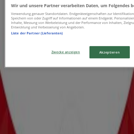
Läuft am 11.8. ab
Amstetten
Wir und unsere Partner verarbeiten Daten, um Folgendes be
-5 Tage
Verwendung genauer Standortdaten. Endgeräteeigenschaften zur Identifikation 
Speichern von oder Zugriff auf Informationen auf einem Endgerät. Personalisi
Inhalte, Messung von Werbeleistung und der Performance von Inhalten, Zielg
Entwicklung und Verbesserung von Angeboten.
NKD
Liste der Partner (Lieferanten)
Attraktive Sonderangebote für alle
Zwecke anzeigen
Akzeptieren
Läuft am 11.8. ab
Amstetten
Läuft morgen ab
Zeeman
Zeeman Woche 31 Samstag 25. Juli bis
Freitag 7. August 2026.
Läuft morgen ab
Amstetten