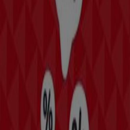
Ihrer Nähe finden, speichern und Ihre Sparliste
erstellen – ganz bequem von Ihrem Mobiltelefon
aus.
LADEN SIE DIE APP HERUNTER
Mehr anzeigen
Mode & Schuhe Kataloge in
Amstetten
Flyer und beste Angebote in
Amstetten
Koffer
Bier
Badeanzug
BH
Waschmaschine
Holzbriketts
Gesch
Mode & Schuhe in anderen Städten
Wien
Graz
Linz
Innsbruck
Salzburg
Klagenfurt