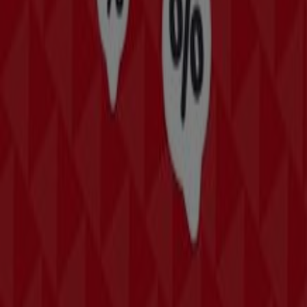
am Wörthersee
St. Pölten
Villach
Wels
Wiener
Neustadt
Gaißau
Steyr
Dornbirn
Vösendorf
Krems an der Donau
Amstetten
Zeige mehr Städte
Kreiere deinen eigenen Stil mit Tiendeo
In der Kategorie
Mode
findest du bei Tiendeo die
aktuellen
Angebote
und
Kataloge
von Modemarken und
Händlern in deiner Umgebung. Lass dir kein
Schnäppchen bei
modischer
Kleidung,
Schmuck
,
stylischen
Taschen
und
sportlichen Rucksäcken
mehr entgehen
.
Siehe die Angebote der Mode & Schuhe
Tiendeo ist Teil von Shopfully, dem Tech-Unternehmen,