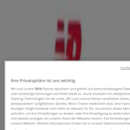
Angebote für Mode & Schuhe in Imst
Neu
Zeeman
Zeeman Woche 33-34 Samstag 8. August
bis Freitag 21. August 2026.
Fortf
Läuft am 21.8. ab
Imst
Ihre Privatsphäre ist uns wichtig
Neu
Wir und unsere
1014
-Partner speichern und greifen auf personenbezogene Dat
oder eindeutige Kennungen auf Ihrem Gerät zu. Durch Auswahl von Akzeptieren
Tracking-Technologien für die unter „Wir und unsere Partner verarbeiten Daten
bereitzustellen“ aufgeführten Zwecke. Wenn Tracker deaktiviert sind, sind man
KiK
Anzeigen möglicherweise nicht mehr so relevant für Sie. Sie können dieses Men
aufrufen, um Ihre Einstellungen zu ändern oder Ihre Einwilligung zu widerrufen
Aktuelle Schnäppchen und Angebote
Link Zwecke anzeigen am unteren Rand der Webseite klicken. Ihre Einstellungen
unseres Website. Weitere Informationen finden Sie in unserer Datenschutzerklä