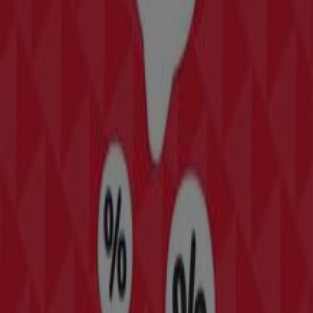
Ihrer Nähe finden, speichern und Ihre Sparliste
erstellen – ganz bequem von Ihrem Mobiltelefon
aus.
LADEN SIE DIE APP HERUNTER
Mehr anzeigen
Mode & Schuhe Kataloge in Imst
Flyer und beste Angebote in Imst
Koffer
Bier
Badeanzug
BH
Waschmaschine
Holzbriketts
Gesch
Mode & Schuhe in anderen Städten
Wien
Graz
Linz
Innsbruck
Salzburg
Klagenfurt
am Wörthersee
St. Pölten
Villach
Wels
Wiener
Neustadt
Gaißau
Steyr
Dornbirn
Vösendorf
Krems an der Donau
Amstetten