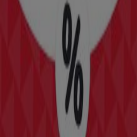
NKD
Attraktive Sonderangebote für alle
Läuft am 11.8. ab
Imst
New Balance
Angebote New Balance
Läuft am 22.6. ab
Imst
Das Sparen ist mit der App noch einfacher.
Sie können die besten Angebote von Geschäften in