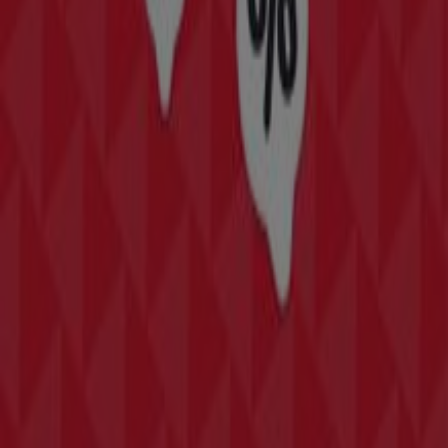
Zeige mehr Städte
Kreiere deinen eigenen Stil mit Tiendeo
In der Kategorie
Mode
findest du bei Tiendeo die
aktuellen
Angebote
und
Kataloge
von Modemarken und
Händlern in deiner Umgebung. Lass dir kein
Schnäppchen bei
modischer
Kleidung,
Schmuck
,
stylischen
Taschen
und
sportlichen Rucksäcken
mehr entgehen
.
Siehe die Angebote der Mode & Schuhe
Tiendeo ist Teil von Shopfully, dem Tech-Unternehmen,
das das lokale Einkaufen weltweit neu erfindet.