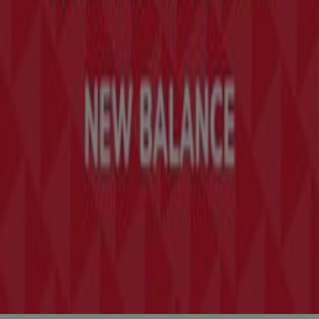
Marken
Lokale Marken
Unternehmen
Geschäfte in der Nähe
Produkte
Lokale Produkte
Städte
Die App von Tiendeo herunterladen
Copyright © Tiendeo ® 2026 · Shopfully Marketing S.L.U. –
Palau de Mar – 08039 Barcelona, Spain
Bedingungen und Konditionen
Datenschutzrichtlinie
Cookies verwalten