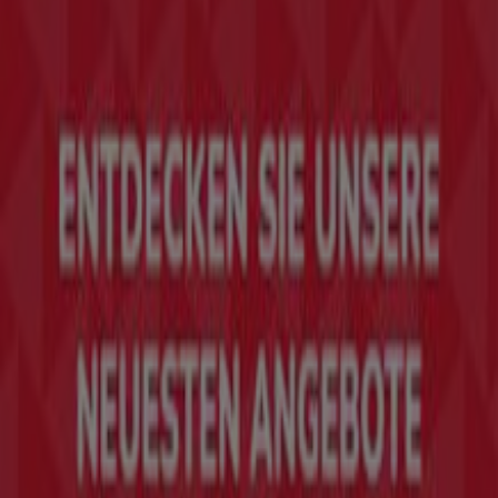
Tiendeo
Was wir machen
Business-Lösungen
Nachrichten und Medien
Mit uns arbeiten
Kontakt aufnehmen
Marketing- und Geschäftsanfragen
Geschäft falsch auf der Karte geortet
Wöchentliches Anzeigen-Feedback
Technische Probleme und allgemeines Feedback
Indizes