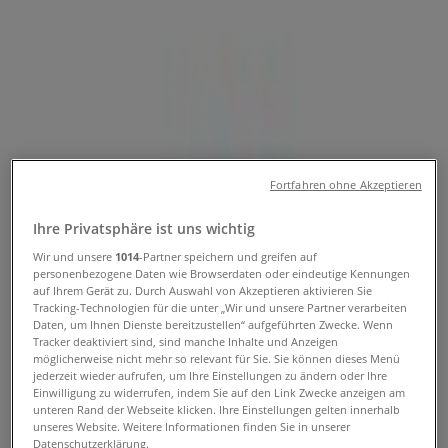
Folgen Sie, um Angebote zu erhalten
Tiendeo in Graz
»
Angebote für Mode & Schuhe in Graz
»
ZARA in Graz
Schneller Blick auf die ZARA
Angebote in Graz
Fortfahren ohne Akzeptieren
Ihre Privatsphäre ist uns wichtig
Wir und unsere
1014
-Partner speichern und greifen auf
Kategorie:
Mode & Schuhe
personenbezogene Daten wie Browserdaten oder eindeutige Kennungen
auf Ihrem Gerät zu. Durch Auswahl von Akzeptieren aktivieren Sie
Wir sind gerade dabei Angebote zu "ZARA" zu
Tracking-Technologien für die unter „Wir und unsere Partner verarbeiten
veröffentlichen
Daten, um Ihnen Dienste bereitzustellen“ aufgeführten Zwecke. Wenn
Tracker deaktiviert sind, sind manche Inhalte und Anzeigen
möglicherweise nicht mehr so relevant für Sie. Sie können dieses Menü
{"numCatalogs":0}
jederzeit wieder aufrufen, um Ihre Einstellungen zu ändern oder Ihre
Einwilligung zu widerrufen, indem Sie auf den Link Zwecke anzeigen am
Adressen und Öffnungszeiten von
unteren Rand der Webseite klicken. Ihre Einstellungen gelten innerhalb
unseres Website. Weitere Informationen finden Sie in unserer
ZARA
Datenschutzerklärung.