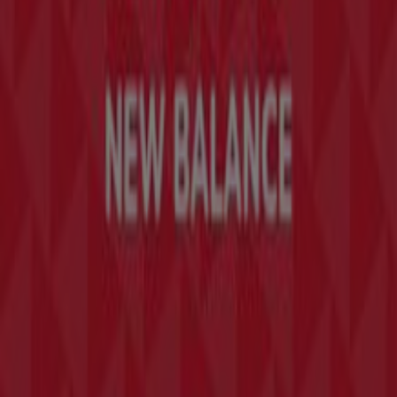
Indizes
Marken
Lokale Marken
Unternehmen
Geschäfte in der Nähe
Produkte
Lokale Produkte
Städte
Die App von Tiendeo herunterladen
Copyright © Tiendeo ® 2026 · Shopfully Marketing S.L.U. –
Palau de Mar – 08039 Barcelona, Spain