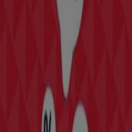
Tolle Rabatte auf ausgewählte Produkte
Läuft am 22.8. ab
Graz
-3 Tage
NKD
Tolles Angebot für Schnäppchenjäger
Läuft am 11.8. ab
Graz
-3 Tage
NKD
Attraktive Sonderangebote für alle
Läuft am 11.8. ab
Graz