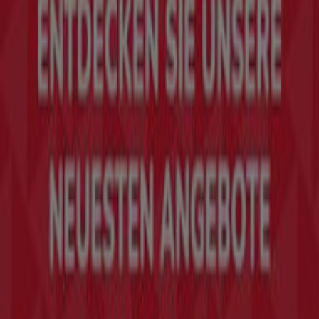
das das lokale Einkaufen weltweit neu erfindet.
Tiendeo
Was wir machen
Business-Lösungen
Nachrichten und Medien
Mit uns arbeiten
Kontakt aufnehmen
Marketing- und Geschäftsanfragen
Geschäft falsch auf der Karte geortet
Wöchentliches Anzeigen-Feedback
Technische Probleme und allgemeines Feedback