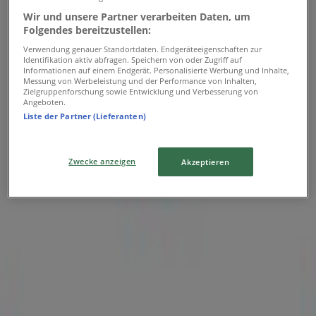
Wir und unsere Partner verarbeiten Daten, um
Folgendes bereitzustellen:
Verwendung genauer Standortdaten. Endgeräteeigenschaften zur
ZARA
Identifikation aktiv abfragen. Speichern von oder Zugriff auf
Informationen auf einem Endgerät. Personalisierte Werbung und Inhalte,
Messung von Werbeleistung und der Performance von Inhalten,
AM EISERNEN TOR, 10, Graz
Zielgruppenforschung sowie Entwicklung und Verbesserung von
Angeboten.
337 m
Liste der Partner (Lieferanten)
Zwecke anzeigen
Akzeptieren
ZARA
Shopping City Seiersberg 1 -9, Seiersberg-Pirka
7.0 km
ZARA in Graz — Filialen, Telefonnummern und
Öffnungszeiten