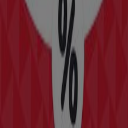
Zeeman
Zeeman Woche 33-34 Samstag 8. August
bis Freitag 21. August 2026.
Läuft am 21.8. ab
Graz
Neu
KiK
Aktuelle Schnäppchen und Angebote
Läuft am 22.8. ab
Graz
Neu
KiK