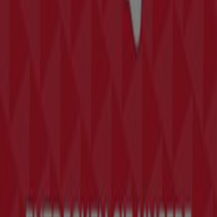
Schneller Blick auf die ZARA
Angebote in Graz
Kategorie:
Mode & Schuhe
Prospekte, Gutscheine und
Angebote von ZARA in Graz
ZARA wurde 1975 in Spanien als die Tochtergesellschaft
von Inditex gegründet und ist eines der größten
Modeunternehmen der Welt.
Mehr Informationen über ZARA
Tiendeo ist Teil von Shopfully, dem Tech-Unternehmen,