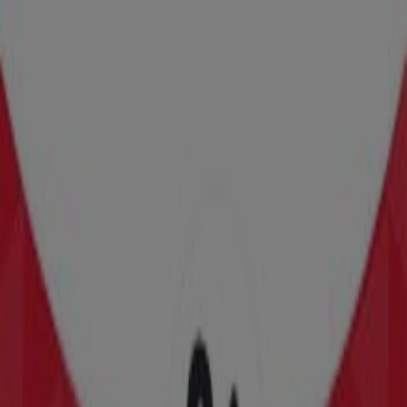
Das Sparen ist mit der App noch einfacher.
Sie können die besten Angebote von Geschäften in Ihrer
Nähe finden, speichern und Ihre Sparliste erstellen –
ganz bequem von Ihrem Mobiltelefon aus.
LADEN SIE DIE APP HERUNTER
Andere Prospekte von Mode &
Schuhe in Graz
Neu