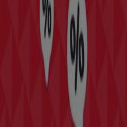
New Balance
Angebote New Balance
Läuft am 22.6. ab
Graz
Mehr anzeigen
Andere Unternehmen der Kategorie
Mode & Schuhe in Graz
Finde ZARA Kataloge in deiner Stadt
ZARA in Wien
ZARA in Salzburg
ZARA in Klagenfurt
am Wörthersee
ZARA in Vösendorf
ZARA in
Seiersberg-Pirka
Zeige mehr Städte