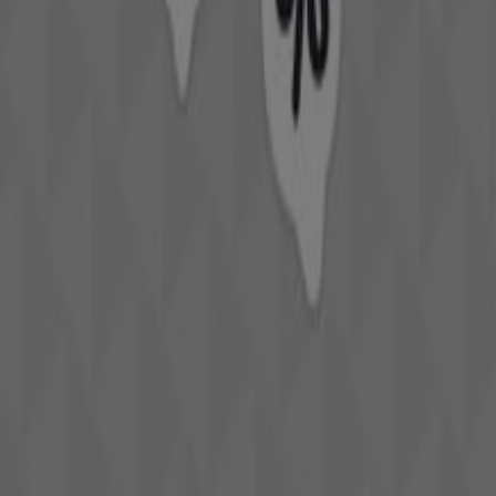
Suchst du nach den besten Angeboten in der
Kategorie
Drogerien & Parfümerien
?
Wenn du auf der Suche nach den
besten Angeboten
in
der Kategorie
Drogerien & Parfümerien
bist, bist du
hier genau richtig. In der Kategorie
Drogerien und
Parfümerien
bieten wir dir alle Prospekte aus dem
Bereich
Körperpflege und Gesundheit
. Finde
Düfte
bei
Bipa, Marionnaud
und
Dm
,
aber auch Alltägliches,
wie etwa
Hygieneartikel.
Siehe die Angebote der Drogerien & Parfümerien
Tiendeo ist Teil von Shopfully, dem Tech-Unternehmen,
das das lokale Einkaufen weltweit neu erfindet.
Tiendeo