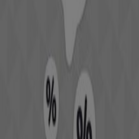
Mehr anzeigen
Drogerien & Parfümerien Kataloge
in Graz
Flyer und beste Angebote in Graz
Koffer
Bier
Badeanzug
BH
Waschmaschine
Holzbriketts
Gesch
Drogerien & Parfümerien in
anderen Städten
Wien
Graz
Linz
Innsbruck
Salzburg
Klagenfurt
am Wörthersee
St. Pölten
Villach
Wels
Wiener
Neustadt
Gaißau
Steyr
Dornbirn
Vösendorf
Krems an der Donau
Amstetten
Zeige mehr Städte