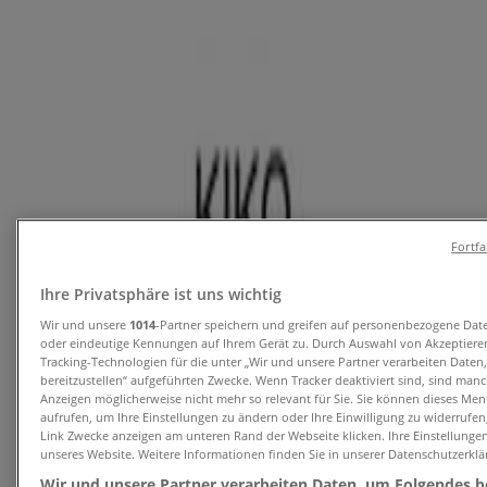
Angebote für Drogerien & Parfümerien in Graz
Mary Kay
theLOOK
Läuft am 15.10. ab
Graz
Fortf
Ihre Privatsphäre ist uns wichtig
Klipp Frisör
Wir und unsere
1014
-Partner speichern und greifen auf personenbezogene Dat
oder eindeutige Kennungen auf Ihrem Gerät zu. Durch Auswahl von Akzeptieren
Tracking-Technologien für die unter „Wir und unsere Partner verarbeiten Daten
1549891
bereitzustellen“ aufgeführten Zwecke. Wenn Tracker deaktiviert sind, sind man
Anzeigen möglicherweise nicht mehr so relevant für Sie. Sie können dieses Men
Läuft am 31.8. ab
Graz
aufrufen, um Ihre Einstellungen zu ändern oder Ihre Einwilligung zu widerrufen
Link Zwecke anzeigen am unteren Rand der Webseite klicken. Ihre Einstellungen
unseres Website. Weitere Informationen finden Sie in unserer Datenschutzerklä
Wir und unsere Partner verarbeiten Daten, um Folgendes be