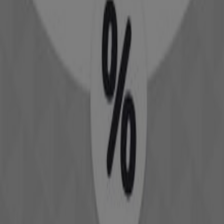
Kiko
Angebote Kiko
Läuft am 22.6. ab
Graz
Das Sparen ist mit der App noch einfacher.
Sie können die besten Angebote von Geschäften in
Ihrer Nähe finden, speichern und Ihre Sparliste
erstellen – ganz bequem von Ihrem Mobiltelefon
aus.
LADEN SIE DIE APP HERUNTER