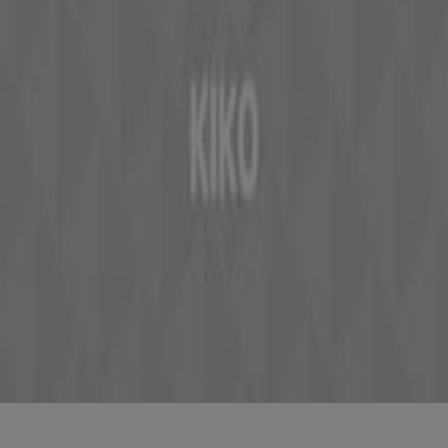
Lokale Marken
Unternehmen
Geschäfte in der Nähe
Produkte
Lokale Produkte
Städte
Die App von Tiendeo herunterladen
Copyright © Tiendeo ® 2026 · Shopfully Marketing S.L.U. –
Palau de Mar – 08039 Barcelona, Spain
Bedingungen und Konditionen
Datenschutzrichtlinie
Cookies verwalten