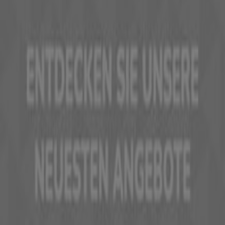
Was wir machen
Business-Lösungen
Nachrichten und Medien
Mit uns arbeiten
Kontakt aufnehmen
Marketing- und Geschäftsanfragen
Geschäft falsch auf der Karte geortet
Wöchentliches Anzeigen-Feedback
Technische Probleme und allgemeines Feedback
Indizes
Marken