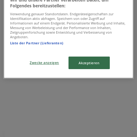
{"numCatalogs":0}
Folgendes bereitzustellen:
Verwendung genauer Standortdaten. Endgeräteeigenschaften zur
Identifikation aktiv abfragen. Speichern von oder Zugriff auf
Informationen auf einem Endgerät. Personalisierte Werbung und Inhalte,
Messung von Werbeleistung und der Performance von Inhalten,
Zielgruppenforschung sowie Entwicklung und Verbesserung von
Angeboten.
Das Sparen ist mit der App noch einfacher.
Liste der Partner (Lieferanten)
Sie können die besten Angebote von Geschäften in Ihrer
Nähe finden, speichern und Ihre Sparliste erstellen –
ganz bequem von Ihrem Mobiltelefon aus.
Zwecke anzeigen
Akzeptieren
LADEN SIE DIE APP HERUNTER
Andere Benutzer haben sich diese
Kataloge angesehen
Mary Kay