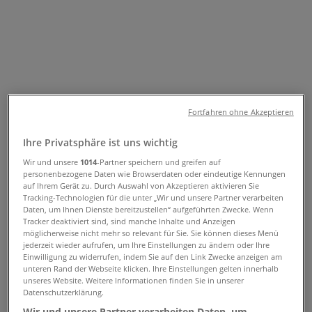
Folgen Sie, um Angebote zu erhalten
Tiendeo
»
Drogerien & Parfümerien Angebote in der Nähe
»
L'Occitane
Andere Drogerien & Parfümerien
Fortfahren ohne Akzeptieren
Geschäfte in Ihrer Stadt
Ihre Privatsphäre ist uns wichtig
Wir und unsere
1014
-Partner speichern und greifen auf
Schneller Blick auf die L'Occitane
personenbezogene Daten wie Browserdaten oder eindeutige Kennungen
auf Ihrem Gerät zu. Durch Auswahl von Akzeptieren aktivieren Sie
Angebote
Tracking-Technologien für die unter „Wir und unsere Partner verarbeiten
Daten, um Ihnen Dienste bereitzustellen“ aufgeführten Zwecke. Wenn
Tracker deaktiviert sind, sind manche Inhalte und Anzeigen
möglicherweise nicht mehr so relevant für Sie. Sie können dieses Menü
Kategorie:
Drogerien & Parfümerien
jederzeit wieder aufrufen, um Ihre Einstellungen zu ändern oder Ihre
Einwilligung zu widerrufen, indem Sie auf den Link Zwecke anzeigen am
unteren Rand der Webseite klicken. Ihre Einstellungen gelten innerhalb
Wir sind gerade dabei Angebote zu "L'Occitane" zu
unseres Website. Weitere Informationen finden Sie in unserer
veröffentlichen
Datenschutzerklärung.
Wir und unsere Partner verarbeiten Daten, um