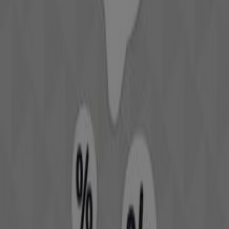
Läuft am 22.6. ab
Mehr anzeigen
Andere Unternehmen der Kategorie
Drogerien & Parfümerien
Schneller Blick auf die L'Occitane
Angebote
Kategorie:
Drogerien & Parfümerien
L'Occitane, alle Angebote auf einen
Klick
Willkommen bei Tiendeo, der idealen Plattform, um die
besten
Angebote
,
Kataloge
und
Aktionen
im Bereich