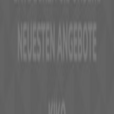
Was wir machen
Business-Lösungen
Nachrichten und Medien
Mit uns arbeiten
Kontakt aufnehmen
Marketing- und Geschäftsanfragen
Geschäft falsch auf der Karte geortet
Wöchentliches Anzeigen-Feedback
Technische Probleme und allgemeines Feedback
Indizes
Marken