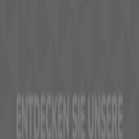
vorbereitet haben!
Finde L'Occitane Kataloge in deiner
Stadt
L'Occitane in Wien
L'Occitane in Graz
L'Occitane in
Innsbruck
L'Occitane in Salzburg
L'Occitane in
Klagenfurt am Wörthersee
L'Occitane in Feldkirch
L'Occitane in Ried im Innkreis
L'Occitane in Bad Ischl
L'Occitane in Mistelbach
L'Occitane in Rankweil
L'Occitane in Trofaiach
Zeige mehr Städte
Tiendeo ist Teil von Shopfully, dem Tech-Unternehmen,
das das lokale Einkaufen weltweit neu erfindet.
Tiendeo