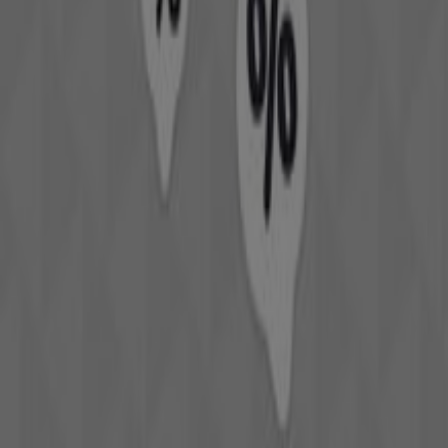
Drogerien & Parfümerien
zu entdecken. Im
August 2026
können Sie bei Tiendeo die neuesten Rabatte und
Neuigkeiten von
L'Occitane
entdecken, einer der
bekanntesten Marken im
Drogerien & Parfümerien
-
Sektor.
Auf unserer Plattform finden Sie eine große Auswahl an
Produkten mit unglaublichen
Aktionen
, die Ihnen helfen,
beim Einkaufen zu sparen. Stöbern Sie in den Katalogen
von
L'Occitane
und verpassen Sie keine exklusiven
Angebote im
August
. Darüber hinaus bieten wir Ihnen
detaillierte Informationen zu Rabattaktionen,
Sonderverkäufen und saisonalen Neuheiten im Bereich
Drogerien & Parfümerien
.
Nutzen Sie die
Angebote
und Aktionen von
L'Occitane
und bleiben Sie während des
August 2026
über alle
Preis- und Produktaktualisierungen auf dem Laufenden.
Bei Tiendeo haben Sie immer Zugang zu den besten
Einkaufsmöglichkeiten. Warten Sie nicht länger und
entdecken Sie jetzt die Angebote, die wir für Sie