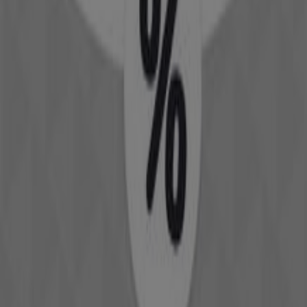
Müller
Lifestyle Müller
Läuft am 31.12. ab
Lush
Angebote Lush
Läuft am 22.6. ab
Kiko
Angebote Kiko