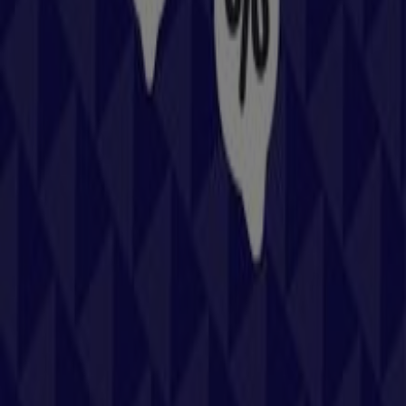
Sie die neuesten Aktionen entdecken und große Rabatte
auf
Sport
-Produkte für Ihre Einkäufe in
Wels
nutzen
können.
Verpassen Sie nicht die Gelegenheit, den
Hervis
-Shop in
max.center, Gunskirchenerstraße 7
zu besuchen und
ein komplettes Einkaufserlebnis zu genießen. Entdecken
Sie unsere aktuellen Aktionen für
August
und bleiben Sie
über die besten Angebote von
Hervis
in
Wels
informiert.
Besuchen Sie uns und beginnen Sie noch heute mit dem
Sparen!
Mehr Informationen über Hervis
Andere Geschäfte von
Hervis in Wels sehen
Tiendeo ist Teil von Shopfully, dem Tech-Unternehmen,
das das lokale Einkaufen weltweit neu erfindet.
Tiendeo