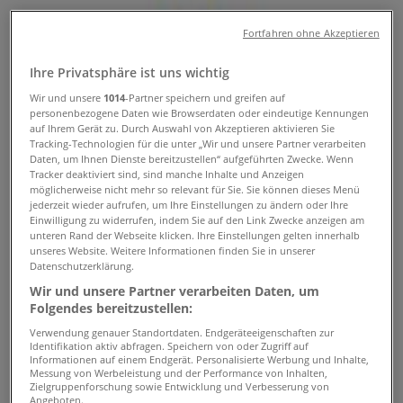
und Angebote
Fortfahren ohne Akzeptieren
Tiendeo in Wels
»
Ihre Privatsphäre ist uns wichtig
Angebote für Sport in Wels
»
Hervis in Wels
»
Wir und unsere
1014
-Partner speichern und greifen auf
personenbezogene Daten wie Browserdaten oder eindeutige Kennungen
auf Ihrem Gerät zu. Durch Auswahl von Akzeptieren aktivieren Sie
Hervis | max.center, Gunskirchenerstraße 7
Tracking-Technologien für die unter „Wir und unsere Partner verarbeiten
Daten, um Ihnen Dienste bereitzustellen“ aufgeführten Zwecke. Wenn
Karte
Tracker deaktiviert sind, sind manche Inhalte und Anzeigen
Karte
möglicherweise nicht mehr so relevant für Sie. Sie können dieses Menü
jederzeit wieder aufrufen, um Ihre Einstellungen zu ändern oder Ihre
Einwilligung zu widerrufen, indem Sie auf den Link Zwecke anzeigen am
Angebote für Hervis in Wels
unteren Rand der Webseite klicken. Ihre Einstellungen gelten innerhalb
unseres Website. Weitere Informationen finden Sie in unserer
Datenschutzerklärung.
Wir und unsere Partner verarbeiten Daten, um
Folgendes bereitzustellen:
Verwendung genauer Standortdaten. Endgeräteeigenschaften zur
Identifikation aktiv abfragen. Speichern von oder Zugriff auf
Informationen auf einem Endgerät. Personalisierte Werbung und Inhalte,
Hervis
Messung von Werbeleistung und der Performance von Inhalten,
Zielgruppenforschung sowie Entwicklung und Verbesserung von
Angeboten.