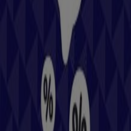
Andere Unternehmen der Kategorie
Sport in Wels
Hervis
Willkommen im
Hervis
-Shop auf Tiendeo, wo Sie die
besten
Angebote
,
Aktionen
und
Kataloge
dieser
renommierten Marke im Bereich
Sport
entdecken
können. Unser Geschäft befindet sich in
max.center,
Gunskirchenerstraße 7
,
Wels
, und bietet Ihnen eine
große Auswahl an hochwertigen Produkten, mit denen
Sie den ganzen
August 2026
über sparen können.
Bei Tiendeo stellen wir Ihnen alle aktuellen Informationen
zu
Hervis
zur Verfügung, einschließlich der
Öffnungszeiten, exklusiver Angebote und des genauen
Standorts des Geschäfts in
max.center,
Gunskirchenerstraße 7
. Darüber hinaus haben Sie
Zugriff auf die neuesten Kataloge von
Hervis
, in denen