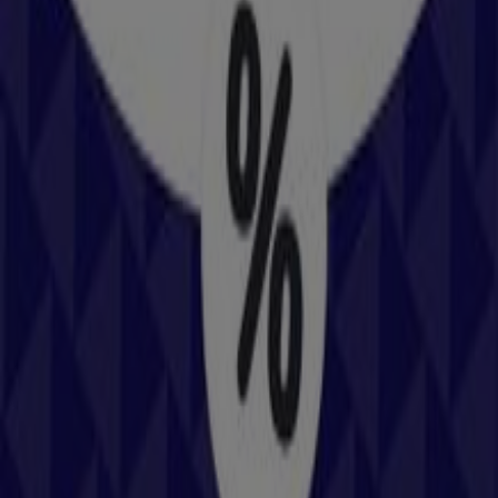
Adidas
Dalisstr. 6, Wels
54 m
DERTOUR
Gunskirchenerstrasse 7, Wels
54 m