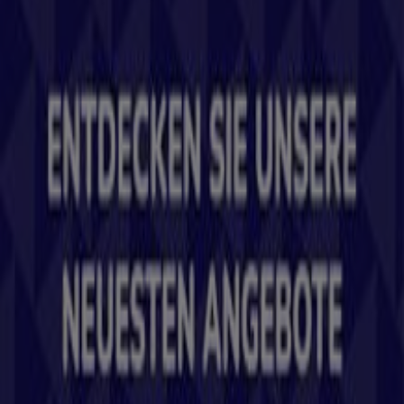
Was wir machen
Business-Lösungen
Nachrichten und Medien
Mit uns arbeiten
Kontakt aufnehmen
Marketing- und Geschäftsanfragen
Geschäft falsch auf der Karte geortet
Wöchentliches Anzeigen-Feedback
Technische Probleme und allgemeines Feedback
Indizes
Marken