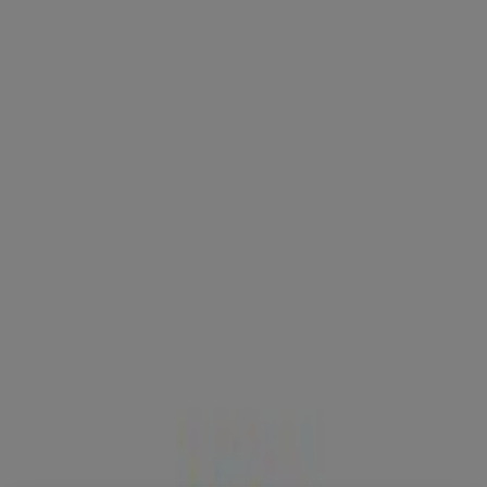
Sie sind hier:
Wels
Schnäppchen
Supermärkte
Baumärkte &
Gartencenter
Möbel & Wohnen
Mode &
Schuhe
Elektronik
Sport
Auto, Motorrad &
Zubehör
Drogerien & Parfümerien
Bücher &
Bürobedarf
Restaurants
Reisen
Apotheken &
Gesundheit
Spielzeug & Baby
Hervis Filiale | max.center,
Gunskirchenerstraße 7 , Wels -
Öffnungszeiten, Telefonnummern