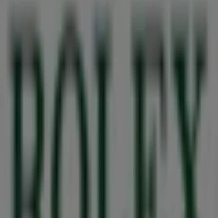
Converse
HERRENGASSE 7, Graz
23 m
Salamander
Herrengasse 7, Graz
23 m
Andere Unternehmen der Kategorie