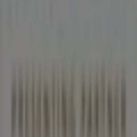
Verpassen Sie nicht die Gelegenheit, den
Rolex
-Shop in
Herrengasse 3
zu besuchen und ein komplettes
Einkaufserlebnis zu genießen. Entdecken Sie unsere
aktuellen Aktionen für
August
und bleiben Sie über die
besten Angebote von
Rolex
in
Graz
informiert. Besuchen
Sie uns und beginnen Sie noch heute mit dem Sparen!
Mehr Informationen über Rolex
Andere Geschäfte von
Rolex in Graz sehen
Tiendeo ist Teil von Shopfully, dem Tech-Unternehmen,
das das lokale Einkaufen weltweit neu erfindet.
Tiendeo
Was wir machen
Business-Lösungen