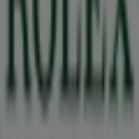
Mode & Schuhe in Graz
Rolex
Willkommen im
Rolex
-Shop auf Tiendeo, wo Sie die
besten
Angebote
,
Aktionen
und
Kataloge
dieser
renommierten Marke im Bereich
Mode & Schuhe
entdecken können. Unser Geschäft befindet sich in
Herrengasse 3
,
Graz
, und bietet Ihnen eine große
Auswahl an hochwertigen Produkten, mit denen Sie den
ganzen
August 2026
über sparen können.
Bei Tiendeo stellen wir Ihnen alle aktuellen Informationen
zu
Rolex
zur Verfügung, einschließlich der
Öffnungszeiten, exklusiver Angebote und des genauen
Standorts des Geschäfts in
Herrengasse 3
. Darüber
hinaus haben Sie Zugriff auf die neuesten Kataloge von
Rolex
, in denen Sie die neuesten Aktionen entdecken
und große Rabatte auf
Mode & Schuhe
-Produkte für Ihre
Einkäufe in
Graz
nutzen können.