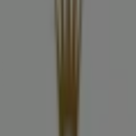
09:30 - 13:00
14:00 - 18:00
Donnerstag
09:30 - 13:00
14:00 - 18:00
Freitag
09:30 - 13:00
14:00 - 18:00
Samstag
09:30 - 13:00
Karte
+433168130000
Wir sind gerade dabei Angebote zu "Rolex" zu
veröffentlichen
Geschäfte in der Nähe
Le Creuset
Herrengasse 7 - 9, Graz
12 m