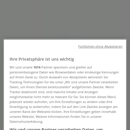
Tiendeo in Graz
»
Angebote für Mode & Schuhe in Graz
»
Rolex in Graz
»
Rolex | Herrengasse 3
Fortfahren ohne Akzeptieren
Geschlossen
Ihre Privatsphäre ist uns wichtig
Wir und unsere
1014
-Partner speichern und greifen auf
Sonntag
personenbezogene Daten wie Browserdaten oder eindeutige Kennungen
auf Ihrem Gerät zu. Durch Auswahl von Akzeptieren aktivieren Sie
Geschlossen
Tracking-Technologien für die unter „Wir und unsere Partner verarbeiten
Daten, um Ihnen Dienste bereitzustellen“ aufgeführten Zwecke. Wenn
Montag
Tracker deaktiviert sind, sind manche Inhalte und Anzeigen
möglicherweise nicht mehr so relevant für Sie. Sie können dieses Menü
09:30 - 13:00
14:00 - 18:00
jederzeit wieder aufrufen, um Ihre Einstellungen zu ändern oder Ihre
Dienstag
Einwilligung zu widerrufen, indem Sie auf den Link Zwecke anzeigen am
09:30 - 13:00
14:00 - 18:00
unteren Rand der Webseite klicken. Ihre Einstellungen gelten innerhalb
unseres Website. Weitere Informationen finden Sie in unserer
Mittwoch
Datenschutzerklärung.
09:30 - 13:00
14:00 - 18:00
Wir und unsere Partner verarbeiten Daten, um