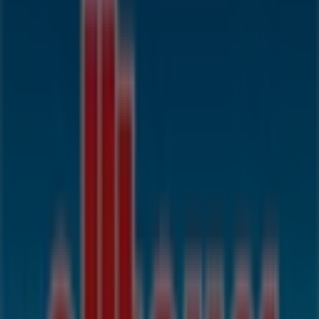
Herrengasse 3, Graz
20 m
Converse
HERRENGASSE 7, Graz
23 m
Salamander
Herrengasse 7, Graz
23 m