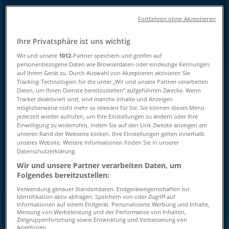
Tiendeo in Graz
»
Fortfahren ohne Akzeptieren
Angebote für Reisen in Graz
Ihre Privatsphäre ist uns wichtig
»
Wir und unsere
1012
-Partner speichern und greifen auf
personenbezogene Daten wie Browserdaten oder eindeutige Kennungen
Alltours in Graz
»
auf Ihrem Gerät zu. Durch Auswahl von Akzeptieren aktivieren Sie
Tracking-Technologien für die unter „Wir und unsere Partner verarbeiten
Alltours | Radetzkystr. 11-13
Daten, um Ihnen Dienste bereitzustellen“ aufgeführten Zwecke. Wenn
Tracker deaktiviert sind, sind manche Inhalte und Anzeigen
Karte
0043-316-826967
möglicherweise nicht mehr so relevant für Sie. Sie können dieses Menü
Karte
0043-316-826967
jederzeit wieder aufrufen, um Ihre Einstellungen zu ändern oder Ihre
Einwilligung zu widerrufen, indem Sie auf den Link Zwecke anzeigen am
unteren Rand der Webseite klicken. Ihre Einstellungen gelten innerhalb
Wir sind gerade dabei Angebote zu "Alltours" zu
unseres Website. Weitere Informationen finden Sie in unserer
veröffentlichen
Datenschutzerklärung.
Wir und unsere Partner verarbeiten Daten, um
Geschäfte in der Nähe
Folgendes bereitzustellen:
Verwendung genauer Standortdaten. Endgeräteeigenschaften zur
Identifikation aktiv abfragen. Speichern von oder Zugriff auf
Informationen auf einem Endgerät. Personalisierte Werbung und Inhalte,
Messung von Werbeleistung und der Performance von Inhalten,
Le Creuset
Zielgruppenforschung sowie Entwicklung und Verbesserung von
Angeboten.