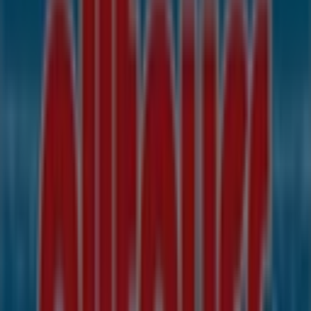
Andere Unternehmen der Kategorie
Reisen in Graz
Alltours
Willkommen im
Alltours
-Shop auf Tiendeo, wo Sie die
besten
Angebote
,
Aktionen
und
Kataloge
dieser
renommierten Marke im Bereich
Reisen
entdecken
können. Unser Geschäft befindet sich in
Radetzkystr.
11-13
,
Graz
, und bietet Ihnen eine große Auswahl an
hochwertigen Produkten, mit denen Sie den ganzen
August 2026
über sparen können.
Bei Tiendeo stellen wir Ihnen alle aktuellen Informationen
zu
Alltours
zur Verfügung, einschließlich der
Öffnungszeiten, exklusiver Angebote und des genauen
Standorts des Geschäfts in
Radetzkystr. 11-13
. Darüber
hinaus haben Sie Zugriff auf die neuesten Kataloge von