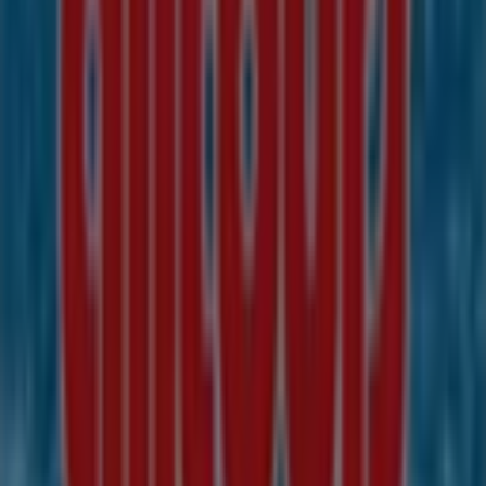
Alltours
, in denen Sie die neuesten Aktionen entdecken
und große Rabatte auf
Reisen
-Produkte für Ihre Einkäufe
in
Graz
nutzen können.
Verpassen Sie nicht die Gelegenheit, den
Alltours
-Shop
in
Radetzkystr. 11-13
zu besuchen und ein komplettes
Einkaufserlebnis zu genießen. Entdecken Sie unsere
aktuellen Aktionen für
August
und bleiben Sie über die
besten Angebote von
Alltours
in
Graz
informiert.
Besuchen Sie uns und beginnen Sie noch heute mit dem
Sparen!
Mehr Informationen über Alltours
Andere Geschäfte von
Alltours in Graz sehen
Tiendeo ist Teil von Shopfully, dem Tech-Unternehmen,
das das lokale Einkaufen weltweit neu erfindet.
Tiendeo