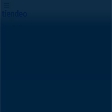
Sie sind hier:
Graz
Schnäppchen
Supermärkte
Baumärkte &
Gartencenter
Möbel & Wohnen
Mode &
Schuhe
Elektronik
Sport
Auto, Motorrad &
Zubehör
Drogerien & Parfümerien
Bücher &
Bürobedarf
Restaurants
Reisen
Apotheken &
Gesundheit
Spielzeug & Baby
Alltours Filiale | Radetzkystr. 11-13,
Graz - Telefonnummern,
Öffnungszeiten und Angebote