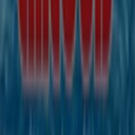
Was wir machen
Business-Lösungen
Nachrichten und Medien
Mit uns arbeiten
Kontakt aufnehmen
Marketing- und Geschäftsanfragen
Geschäft falsch auf der Karte geortet
Wöchentliches Anzeigen-Feedback
Technische Probleme und allgemeines Feedback
Indizes
Marken