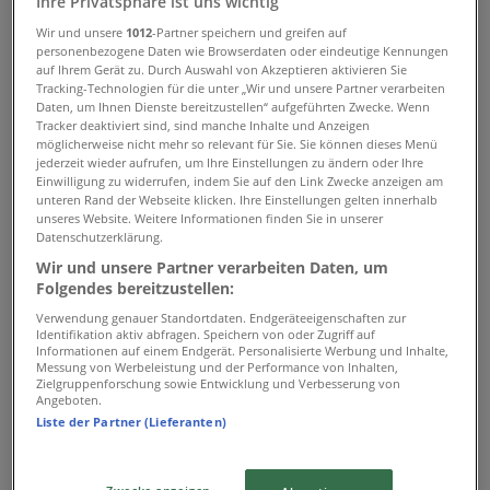
Ihre Privatsphäre ist uns wichtig
Wir und unsere
1012
-Partner speichern und greifen auf
personenbezogene Daten wie Browserdaten oder eindeutige Kennungen
auf Ihrem Gerät zu. Durch Auswahl von Akzeptieren aktivieren Sie
Tracking-Technologien für die unter „Wir und unsere Partner verarbeiten
Bonita
Daten, um Ihnen Dienste bereitzustellen“ aufgeführten Zwecke. Wenn
Tracker deaktiviert sind, sind manche Inhalte und Anzeigen
Wollzeile 24, Wien
möglicherweise nicht mehr so relevant für Sie. Sie können dieses Menü
jederzeit wieder aufrufen, um Ihre Einstellungen zu ändern oder Ihre
210 m
Einwilligung zu widerrufen, indem Sie auf den Link Zwecke anzeigen am
unteren Rand der Webseite klicken. Ihre Einstellungen gelten innerhalb
unseres Website. Weitere Informationen finden Sie in unserer
Geschlossen
Datenschutzerklärung.
Wir und unsere Partner verarbeiten Daten, um
Folgendes bereitzustellen:
Verwendung genauer Standortdaten. Endgeräteeigenschaften zur
Identifikation aktiv abfragen. Speichern von oder Zugriff auf
Bonita
Informationen auf einem Endgerät. Personalisierte Werbung und Inhalte,
Messung von Werbeleistung und der Performance von Inhalten,
Mariahilfer Str. 38-40 Gerngross-Kaufhaus, Wien
Zielgruppenforschung sowie Entwicklung und Verbesserung von
Angeboten.
1.7 km
Liste der Partner (Lieferanten)
Geschlossen