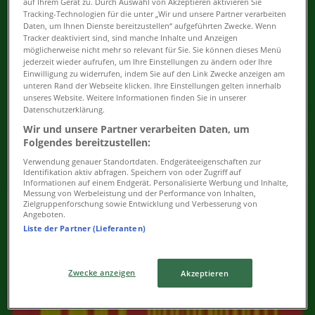
auf Ihrem Gerät zu. Durch Auswahl von Akzeptieren aktivieren Sie
Tracking-Technologien für die unter „Wir und unsere Partner verarbeiten
Daten, um Ihnen Dienste bereitzustellen“ aufgeführten Zwecke. Wenn
Lidl
Tracker deaktiviert sind, sind manche Inhalte und Anzeigen
möglicherweise nicht mehr so relevant für Sie. Sie können dieses Menü
Gültig ab 24.4.
jederzeit wieder aufrufen, um Ihre Einstellungen zu ändern oder Ihre
Einwilligung zu widerrufen, indem Sie auf den Link Zwecke anzeigen am
unteren Rand der Webseite klicken. Ihre Einstellungen gelten innerhalb
Läuft am 23.4. ab
1.0 km - Traun
unseres Website. Weitere Informationen finden Sie in unserer
Datenschutzerklärung.
{"numCatalogs":6}
Wir und unsere Partner verarbeiten Daten, um
Folgendes bereitzustellen:
Adressen und Öffnungszeiten von
Verwendung genauer Standortdaten. Endgeräteeigenschaften zur
Lidl
Identifikation aktiv abfragen. Speichern von oder Zugriff auf
Informationen auf einem Endgerät. Personalisierte Werbung und Inhalte,
Messung von Werbeleistung und der Performance von Inhalten,
Zielgruppenforschung sowie Entwicklung und Verbesserung von
Angeboten.
Liste der Partner (Lieferanten)
Lidl
Zwecke anzeigen
Akzeptieren
Kremstalstraße 92, Traun
1.0 km