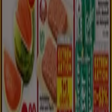
Was wir machen
Business-Lösungen
Nachrichten und Medien
Mit uns arbeiten
Kontakt aufnehmen
Marketing- und Geschäftsanfragen
Geschäft falsch auf der Karte geortet
Wöchentliches Anzeigen-Feedback
Technische Probleme und allgemeines Feedback
Indizes