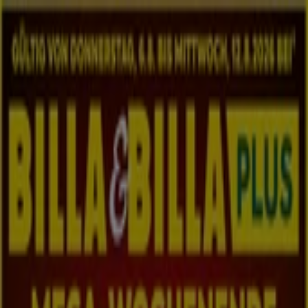
Sie sind hier:
Traun
Schnäppchen
Supermärkte
Baumärkte &
Gartencenter
Möbel & Wohnen
Mode &
Schuhe
Elektronik
Sport
Auto, Motorrad &
Zubehör
Drogerien & Parfümerien
Bücher &
Bürobedarf
Restaurants
Reisen
Apotheken &
Gesundheit
Spielzeug & Baby
Supermärkte in Traun - Angebote,
Flugblätter und Aktionen
Tiendeo in Traun
»