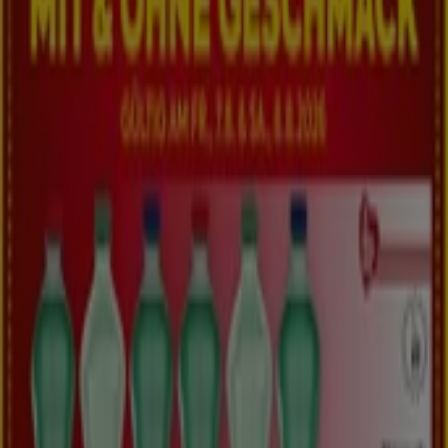
Aktuelle Deals und Angebote
Läuft am 12.8. ab
Traun
Neu
Billa
BILLA FB KW32 2026 Wien
Läuft am 12.8. ab
Traun
Das Sparen ist mit der App noch einfacher.
Sie können die besten Angebote von Geschäften in