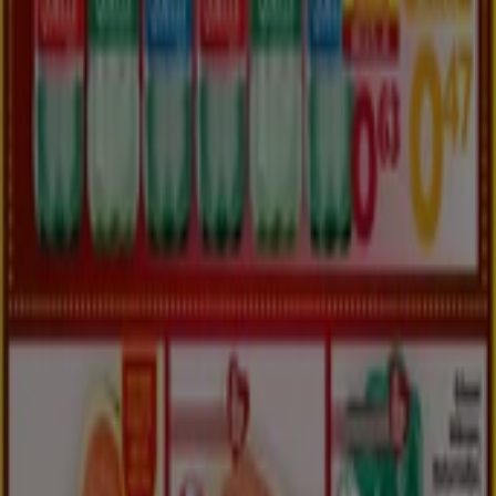
Zeige mehr Städte
Verpasse keine Gelegenheit in Supermärkten
mit Tiendeo!
Ob
Brot, Fleisch, Wurstwaren
oder
Tiefkühlgemüse
–
bei
Billa, Interspar, Lidl
und
Hofer
wirst du sicherlich
fündig! Wir haben für dich alle
aktuellen Prospekte
,
damit du überall und jederzeit über die
aktuellen
Aktionen
der Supermärkte
und
Discounter
informiert bist!
Siehe die Angebote der Supermärkte
Tiendeo ist Teil von Shopfully, dem Tech-Unternehmen,
das das lokale Einkaufen weltweit neu erfindet.
Tiendeo