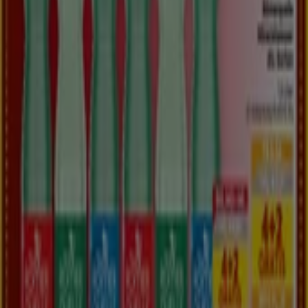
Ihrer Nähe finden, speichern und Ihre Sparliste
erstellen – ganz bequem von Ihrem Mobiltelefon
aus.
LADEN SIE DIE APP HERUNTER
Mehr anzeigen
Supermärkte Kataloge in Traun
Flyer und beste Angebote in Traun
Koffer
Bier
Badeanzug
BH
Waschmaschine
Holzbriketts
Gesch
Supermärkte in anderen Städten
Wien
Graz
Linz
Innsbruck
Salzburg
Klagenfurt
am Wörthersee
St. Pölten
Villach
Wels
Wiener
Neustadt
Gaißau
Steyr
Dornbirn
Vösendorf
Krems an der Donau
Amstetten