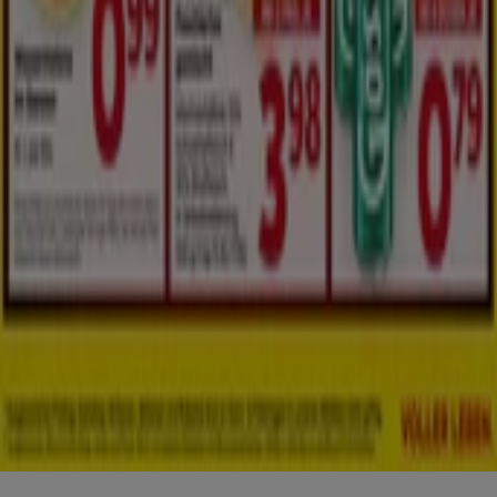
Marken
Lokale Marken
Unternehmen
Geschäfte in der Nähe
Produkte
Lokale Produkte
Städte
Die App von Tiendeo herunterladen
Copyright © Tiendeo ® 2026 · Shopfully Marketing S.L.U. –
Palau de Mar – 08039 Barcelona, Spain
Bedingungen und Konditionen
Datenschutzrichtlinie
Cookies verwalten