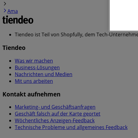
Ama
Tiendeo ist Teil von Shopfully, dem Tech-Unternehmen
Tiendeo
Was wir machen
Business-Lösungen
Nachrichten und Medien
Mit uns arbeiten
Kontakt aufnehmen
Marketing- und Geschäftsanfragen
Geschäft falsch auf der Karte geortet
Wöchentliches Anzeigen-Feedback
Technische Probleme und allgemeines Feedback