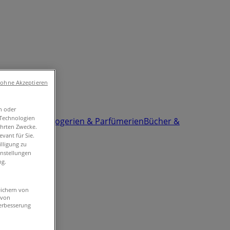
 ohne Akzeptieren
n oder
-Technologien
d & Zubehör
Drogerien & Parfümerien
Bücher &
ührten Zwecke.
vant für Sie.
lligung zu
instellungen
ng.
eichern von
 von
erbesserung