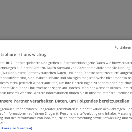
Fortfahren
atsphäre ist uns wichtig
sere
1012
-Partner speichern und greifen auf personenbezogene Daten wie Browserdate
Kennungen auf Ihrem Gerät zu. Durch Auswahl von Akzeptieren aktivieren Sie Tracking
el & Wohnen
Mode & Schuhe
Elektronik
Sport
Auto, Motorra
r „Wir und unsere Partner verarbeiten Daten, um Ihnen Dienste bereitzustellen“ aufgef
ielzeug & Baby
 deaktiviert sind, sind manche Inhalte und Anzeigen möglicherweise nicht mehr so rele
ieses Menü jederzeit wieder aufrufen, um Ihre Einstellungen zu ändern oder Ihre Einwi
 indem Sie auf den Link Zwecke anzeigen am unteren Rand der Webseite klicken. Ihre E
halb unseres Website. Weitere Informationen finden Sie in unserer Datenschutzerkläru
unsere Partner verarbeiten Daten, um Folgendes bereitzustellen:
genauer Standortdaten. Endgeräteeigenschaften zur Identifikation aktiv abfragen. Sp
f auf Informationen auf einem Endgerät. Personalisierte Werbung und Inhalte, Messung
ng und der Performance von Inhalten, Zielgruppenforschung sowie Entwicklung und V
ten.
artner (Lieferanten)