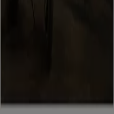
Marken
Lokale Marken
Unternehmen
Geschäfte in der Nähe
Produkte
Lokale Produkte
Städte
Die App von Tiendeo herunterladen
Copyright © Tiendeo ® 2026 · Shopfully Marketing S.L.U. –
Palau de Mar – 08039 Barcelona, Spain
Bedingungen und Konditionen
Datenschutzrichtlinie
Cookies verwalten