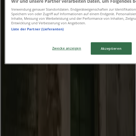
Wir und unsere Partner verarbeiten Daten, um Folgendes be
BMW
Verwendung genauer Standortdaten. Endgeräteeigenschaften zur Identifikation 
Speichern von oder Zugriff auf Informationen auf einem Endgerät. Personalisi
BMW X6.pdf.asset.1784277159200
Inhalte, Messung von Werbeleistung und der Performance von Inhalten, Zielg
Entwicklung und Verbesserung von Angeboten.
Läuft am 31.8. ab
Steyr
Liste der Partner (Lieferanten)
Zwecke anzeigen
Akzeptieren
BMW
BMW X3.pdf.asset.1784276505308
Läuft am 31.8. ab
Steyr
BMW
BMW 2er Coupe.pdf.asset.1784276595285
Läuft am 31.8. ab
Steyr