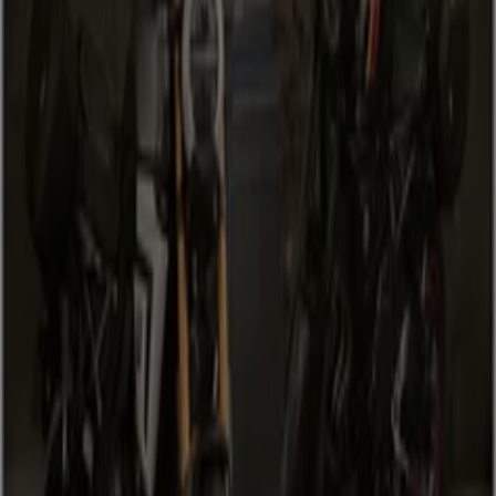
Angeboten in der Kategorie Auto,
Motorrad & Zubehör?
Wenn du auf der Suche nach den
besten Angeboten
in
der Kategorie
Auto, Motorrad & Zubehör
bist, bist du
bei uns genau richtig. Alle Kataloge findest du bei
Tiendeo
, damit du die Rabatte von
Ford
,
Toyota
,
Renault
,
Seat
und vielen weiteren Automarken nicht
verpasst.
Siehe die Angebote der Auto, Motorrad & Zubehör
Tiendeo ist Teil von Shopfully, dem Tech-Unternehmen,
das das lokale Einkaufen weltweit neu erfindet.
Tiendeo