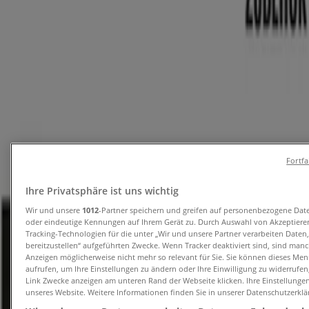
Angebote für Auto, Motorrad & Zubehör in Steyr
BMW
BMW XM.pdf.asset.1784276895202
Läuft am 31.8. ab
Steyr
Fortf
Ihre Privatsphäre ist uns wichtig
BMW
Wir und unsere
1012
-Partner speichern und greifen auf personenbezogene Dat
oder eindeutige Kennungen auf Ihrem Gerät zu. Durch Auswahl von Akzeptieren
BMW X7.pdf.asset.1784277390218
Tracking-Technologien für die unter „Wir und unsere Partner verarbeiten Daten
bereitzustellen“ aufgeführten Zwecke. Wenn Tracker deaktiviert sind, sind man
Anzeigen möglicherweise nicht mehr so relevant für Sie. Sie können dieses Men
Läuft am 31.8. ab
Steyr
aufrufen, um Ihre Einstellungen zu ändern oder Ihre Einwilligung zu widerrufen
Link Zwecke anzeigen am unteren Rand der Webseite klicken. Ihre Einstellungen
unseres Website. Weitere Informationen finden Sie in unserer Datenschutzerklä