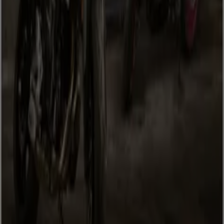
Was wir machen
Business-Lösungen
Nachrichten und Medien
Mit uns arbeiten
Kontakt aufnehmen
Marketing- und Geschäftsanfragen
Geschäft falsch auf der Karte geortet
Wöchentliches Anzeigen-Feedback
Technische Probleme und allgemeines Feedback
Indizes