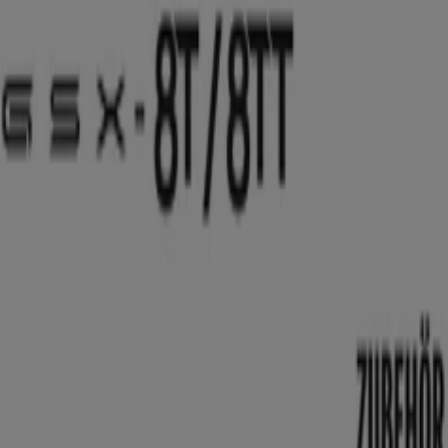
Sie sind hier:
Steyr
Schnäppchen
Supermärkte
Baumärkte &
Gartencenter
Möbel & Wohnen
Mode &
Schuhe
Elektronik
Sport
Auto, Motorrad &
Zubehör
Drogerien & Parfümerien
Bücher &
Bürobedarf
Restaurants
Reisen
Apotheken &
Gesundheit
Spielzeug & Baby
Auto und Zubehör in Steyr -
Aktionen, Sales und Angebote
Tiendeo in Steyr
»