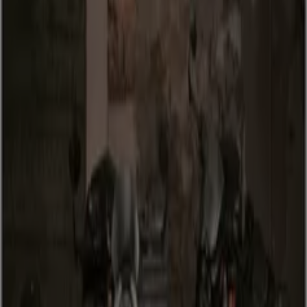
Auto, Motorrad & Zubehör Kataloge
in Steyr
Flyer und beste Angebote in Steyr
Koffer
Bier
Badeanzug
BH
Waschmaschine
Holzbriketts
Gesch
Auto, Motorrad & Zubehör in
anderen Städten
Wien
Graz
Linz
Innsbruck
Salzburg
Klagenfurt
am Wörthersee
St. Pölten
Villach
Wels
Wiener
Neustadt
Gaißau
Steyr
Dornbirn
Vösendorf
Krems an der Donau
Amstetten
Zeige mehr Städte
Bist du auf der Suche nach den besten