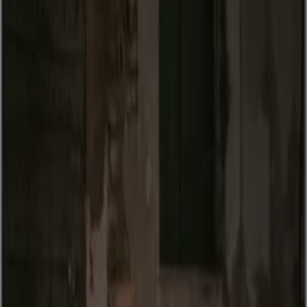
Suzuki
GSX-8 T8TT Zubehörprospekt
Läuft am 13.8. ab
Steyr
Das Sparen ist mit der App noch einfacher.
Sie können die besten Angebote von Geschäften in
Ihrer Nähe finden, speichern und Ihre Sparliste
erstellen – ganz bequem von Ihrem Mobiltelefon
aus.
LADEN SIE DIE APP HERUNTER
Mehr anzeigen