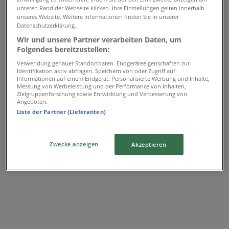
unteren Rand der Webseite klicken. Ihre Einstellungen gelten innerhalb
Adressen und Öffnungszeiten von
unseres Website. Weitere Informationen finden Sie in unserer
Datenschutzerklärung.
Peek & Cloppenburg
Wir und unsere Partner verarbeiten Daten, um
Folgendes bereitzustellen:
Verwendung genauer Standortdaten. Endgeräteeigenschaften zur
Identifikation aktiv abfragen. Speichern von oder Zugriff auf
Peek & Cloppenburg
Informationen auf einem Endgerät. Personalisierte Werbung und Inhalte,
Messung von Werbeleistung und der Performance von Inhalten,
Shopping City Seiersberg 1 -9, Seiersberg-Pirka
Zielgruppenforschung sowie Entwicklung und Verbesserung von
Angeboten.
Liste der Partner (Lieferanten)
736 m
Geschlossen
Zwecke anzeigen
Akzeptieren
Peek & Cloppenburg in Seiersberg-Pirka — Filialen,
Telefonnummern und Öffnungszeiten