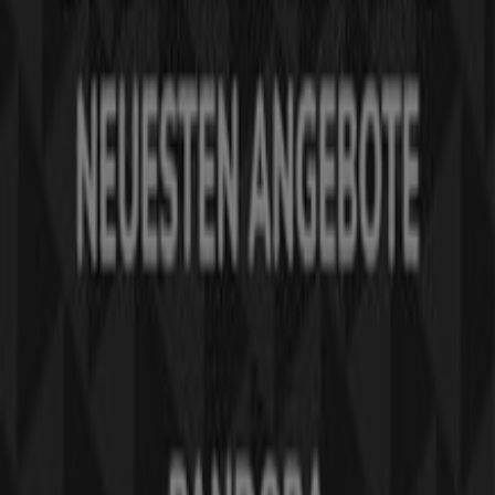
Was wir machen
Business-Lösungen
Nachrichten und Medien
Mit uns arbeiten
Kontakt aufnehmen
Marketing- und Geschäftsanfragen
Geschäft falsch auf der Karte geortet
Wöchentliches Anzeigen-Feedback
Technische Probleme und allgemeines Feedback
Indizes
Marken