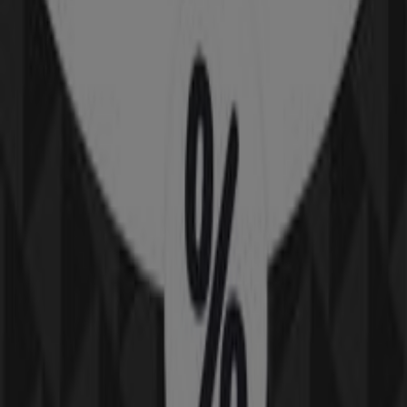
Läuft am 11.8. ab
Seiersberg-Pirka
-3 Tage
NKD
Attraktive Sonderangebote für alle
Läuft am 11.8. ab
Seiersberg-Pirka
New Balance
Angebote New Balance
Läuft am 22.6. ab
Seiersberg-Pirka