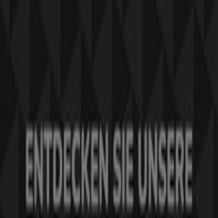
wir Sie über alle exklusiven
Aktionen
, Sonderverkäufe
und neuesten Angebote in
Seiersberg-Pirka
und
Umgebung auf dem Laufenden.
Verpassen Sie nicht die
Angebote
von
Peek &
Cloppenburg
in
Seiersberg-Pirka
und bleiben Sie
während des
August 2026
über die besten Preise
informiert. Bei Tiendeo finden Sie immer die besten
Einkaufsmöglichkeiten in
Seiersberg-Pirka
. Entdecken
Sie jetzt die großartigen Aktionen, die wir für Sie
vorbereitet haben!
Mehr Informationen über Peek & Cloppenburg
Tiendeo ist Teil von Shopfully, dem Tech-Unternehmen,
das das lokale Einkaufen weltweit neu erfindet.
Tiendeo