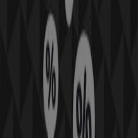
Mehr anzeigen
Andere Unternehmen der Kategorie
Mode & Schuhe in Seiersberg-Pirka
Finde Peek & Cloppenburg Kataloge
in deiner Stadt
Peek & Cloppenburg in Wien
Peek & Cloppenburg in
Linz
Peek & Cloppenburg in Innsbruck
Peek &
Cloppenburg in Salzburg
Peek & Cloppenburg in
Klagenfurt am Wörthersee
Zeige mehr Städte
Schneller Blick auf die Peek &
Cloppenburg Angebote in
Seiersberg-Pirka