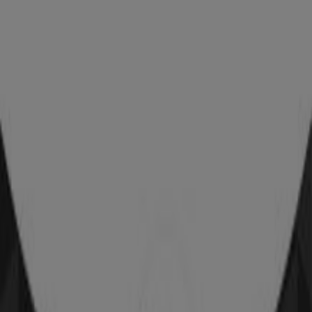
Das Sparen ist mit der App noch einfacher.
Sie können die besten Angebote von Geschäften in Ihrer
Nähe finden, speichern und Ihre Sparliste erstellen –
ganz bequem von Ihrem Mobiltelefon aus.
LADEN SIE DIE APP HERUNTER
Andere Prospekte von Mode &
Schuhe in Seiersberg-Pirka
-3 Tage
NKD
Tolles Angebot für Schnäppchenjäger