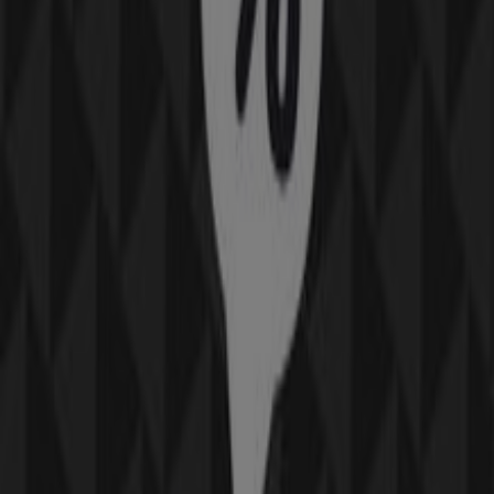
New Yorker
Angebote New Yorker
Läuft am 22.6. ab
Seiersberg-Pirka
Orsay
Angebote Orsay
Läuft am 22.6. ab
Seiersberg-Pirka
Pandora
Angebote Pandora
Läuft am 22.6. ab
Seiersberg-Pirka