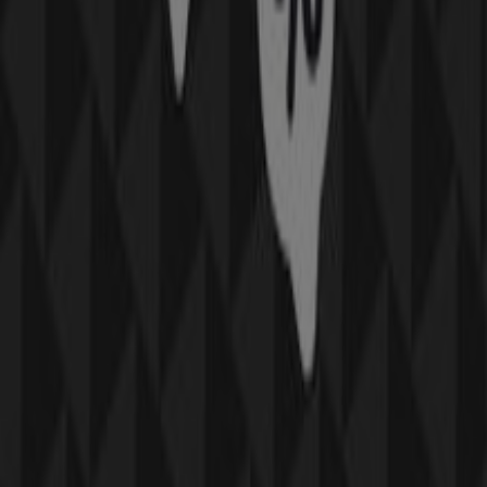
Kategorie:
Mode & Schuhe
Prospekte, Gutscheine und
Angebote von Peek & Cloppenburg
in Seiersberg-Pirka
Willkommen bei Tiendeo, Ihrer besten Wahl, um die
herausragendsten
Angebote
,
Kataloge
und
Aktionen
im Bereich
Mode & Schuhe
in
Seiersberg-Pirka
zu
finden. Im
August 2026
können Sie auf unserer Plattform
die neuesten Angebote von
Peek & Cloppenburg
entdecken, einer der beliebtesten Marken im
Mode &
Schuhe
-Sektor in
Seiersberg-Pirka
.
Durchstöbern Sie die Kataloge von
Peek & Cloppenburg
und entdecken Sie Produkte mit attraktiven Rabatten, die
Ihnen helfen, in diesem
August
zu sparen. Zudem halten