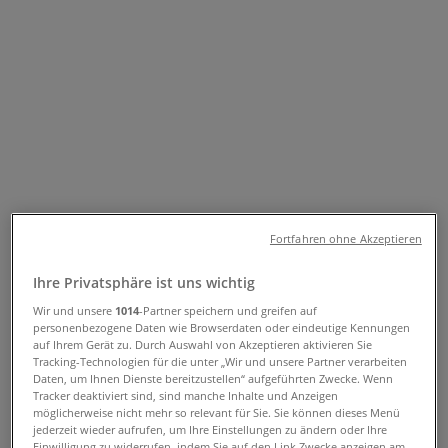
Folgen Sie, um Angebote zu erhalten
Tiendeo in Seiersberg-Pirka
»
Angebote für Mode & Schuhe in Seiersberg-Pirka
»
Peek & Cloppenburg in Seiersberg-Pirka
Schneller Blick auf die Peek &
Cloppenburg Angebote in
Fortfahren ohne Akzeptieren
Seiersberg-Pirka
Ihre Privatsphäre ist uns wichtig
Wir und unsere
1014
-Partner speichern und greifen auf
personenbezogene Daten wie Browserdaten oder eindeutige Kennungen
Kategorie:
Mode & Schuhe
auf Ihrem Gerät zu. Durch Auswahl von Akzeptieren aktivieren Sie
Tracking-Technologien für die unter „Wir und unsere Partner verarbeiten
Wir sind gerade dabei Angebote zu "Peek &
Daten, um Ihnen Dienste bereitzustellen“ aufgeführten Zwecke. Wenn
Cloppenburg" zu veröffentlichen
Tracker deaktiviert sind, sind manche Inhalte und Anzeigen
möglicherweise nicht mehr so relevant für Sie. Sie können dieses Menü
{"numCatalogs":0}
jederzeit wieder aufrufen, um Ihre Einstellungen zu ändern oder Ihre
Einwilligung zu widerrufen, indem Sie auf den Link Zwecke anzeigen am