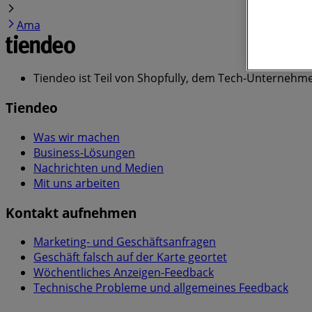
Ama
Tiendeo ist Teil von Shopfully, dem Tech-Unternehmen
Tiendeo
Was wir machen
Business-Lösungen
Nachrichten und Medien
Mit uns arbeiten
Kontakt aufnehmen
Marketing- und Geschäftsanfragen
Geschäft falsch auf der Karte geortet
Wöchentliches Anzeigen-Feedback
Technische Probleme und allgemeines Feedback