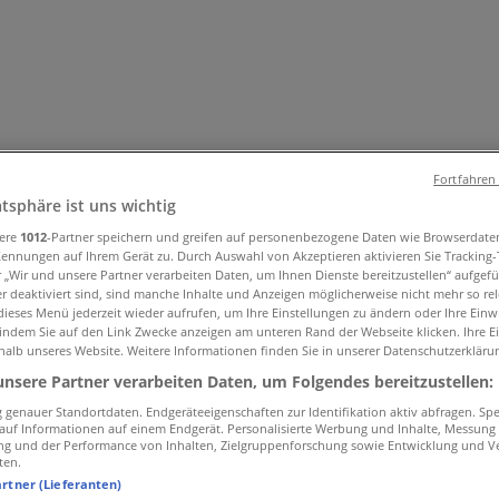
Fortfahren
atsphäre ist uns wichtig
sere
1012
-Partner speichern und greifen auf personenbezogene Daten wie Browserdate
Kennungen auf Ihrem Gerät zu. Durch Auswahl von Akzeptieren aktivieren Sie Tracking
el & Wohnen
Mode & Schuhe
Elektronik
Sport
Auto, Motorra
r „Wir und unsere Partner verarbeiten Daten, um Ihnen Dienste bereitzustellen“ aufgef
ielzeug & Baby
 deaktiviert sind, sind manche Inhalte und Anzeigen möglicherweise nicht mehr so rele
ieses Menü jederzeit wieder aufrufen, um Ihre Einstellungen zu ändern oder Ihre Einwi
 indem Sie auf den Link Zwecke anzeigen am unteren Rand der Webseite klicken. Ihre E
halb unseres Website. Weitere Informationen finden Sie in unserer Datenschutzerkläru
unsere Partner verarbeiten Daten, um Folgendes bereitzustellen:
genauer Standortdaten. Endgeräteeigenschaften zur Identifikation aktiv abfragen. Sp
f auf Informationen auf einem Endgerät. Personalisierte Werbung und Inhalte, Messung
ng und der Performance von Inhalten, Zielgruppenforschung sowie Entwicklung und V
ten.
artner (Lieferanten)