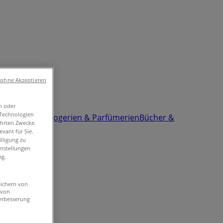
 ohne Akzeptieren
n oder
-Technologien
d & Zubehör
Drogerien & Parfümerien
Bücher &
ührten Zwecke.
vant für Sie.
lligung zu
instellungen
ng.
eichern von
 von
erbesserung