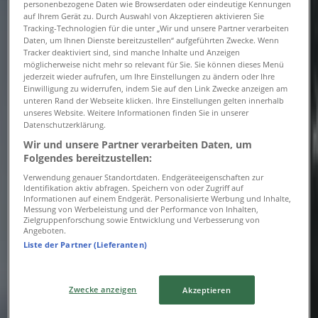
personenbezogene Daten wie Browserdaten oder eindeutige Kennungen
auf Ihrem Gerät zu. Durch Auswahl von Akzeptieren aktivieren Sie
Adressen und Öffnungszeiten von
Tracking-Technologien für die unter „Wir und unsere Partner verarbeiten
Daten, um Ihnen Dienste bereitzustellen“ aufgeführten Zwecke. Wenn
Seat
Tracker deaktiviert sind, sind manche Inhalte und Anzeigen
möglicherweise nicht mehr so relevant für Sie. Sie können dieses Menü
jederzeit wieder aufrufen, um Ihre Einstellungen zu ändern oder Ihre
Einwilligung zu widerrufen, indem Sie auf den Link Zwecke anzeigen am
unteren Rand der Webseite klicken. Ihre Einstellungen gelten innerhalb
Seat
unseres Website. Weitere Informationen finden Sie in unserer
Datenschutzerklärung.
Eisenhüttelgasse 85, Perchtoldsdorf
Wir und unsere Partner verarbeiten Daten, um
Folgendes bereitzustellen:
1.0 km
Verwendung genauer Standortdaten. Endgeräteeigenschaften zur
Identifikation aktiv abfragen. Speichern von oder Zugriff auf
Informationen auf einem Endgerät. Personalisierte Werbung und Inhalte,
Messung von Werbeleistung und der Performance von Inhalten,
Zielgruppenforschung sowie Entwicklung und Verbesserung von
Angeboten.
Seat
Liste der Partner (Lieferanten)
Pechhüttenbrunnengasse 4-10, Brunn am Gebirge
1.4 km
Zwecke anzeigen
Akzeptieren