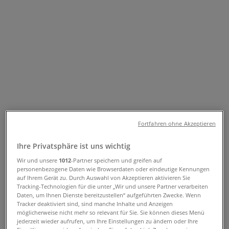
Folgen Sie, um Angebote zu erhalten
Tiendeo in Hollabrunn
»
Angebote für Mode & Schuhe in Hollabrunn
»
Marc Cain in Hollabrunn
Schneller Blick auf die Marc Cain
Angebote in Hollabrunn
Fortfahren ohne Akzeptieren
Kategorie:
Mode & Schuhe
Ihre Privatsphäre ist uns wichtig
Wir sind gerade dabei Angebote zu "Marc Cain" zu
Wir und unsere
1012
-Partner speichern und greifen auf
veröffentlichen
personenbezogene Daten wie Browserdaten oder eindeutige Kennungen
auf Ihrem Gerät zu. Durch Auswahl von Akzeptieren aktivieren Sie
{"numCatalogs":0}
Tracking-Technologien für die unter „Wir und unsere Partner verarbeiten
Daten, um Ihnen Dienste bereitzustellen“ aufgeführten Zwecke. Wenn
Tracker deaktiviert sind, sind manche Inhalte und Anzeigen
Adressen und Öffnungszeiten von
möglicherweise nicht mehr so relevant für Sie. Sie können dieses Menü
jederzeit wieder aufrufen, um Ihre Einstellungen zu ändern oder Ihre
Marc Cain