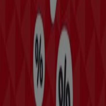
Mehr anzeigen
Andere Unternehmen der Kategorie
Mode & Schuhe in Hollabrunn
Finde Marc Cain Kataloge in deiner
Stadt
Marc Cain in Wien
Marc Cain in Graz
Marc Cain in
Linz
Marc Cain in Innsbruck
Marc Cain in Salzburg
Marc Cain in Tulln an der Donau
Marc Cain in
Klosterneuburg
Marc Cain in Mistelbach
Marc Cain in
Krems an der Donau
Marc Cain in Perchtoldsdorf
Marc Cain in Vösendorf
Marc Cain in St. Pölten
Marc
Cain in Mödling
Marc Cain in Baden
Marc Cain in Melk
Marc Cain in Wiener Neustadt
Zeige mehr Städte
Schneller Blick auf die Marc Cain