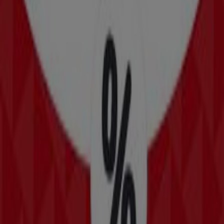
NKD
Tolles Angebot für Schnäppchenjäger
Läuft am 11.8. ab
Hollabrunn
-4 Tage
NKD
Attraktive Sonderangebote für alle
Läuft am 11.8. ab
Hollabrunn
Läuft heute ab
Zeeman