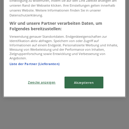
Einwilligung zu widerrufen, indem Sie auf den Link Zwecke anzeigen am
unteren Rand der Webseite klicken. Ihre Einstellungen gelten innerhalb
unseres Website. Weitere Informationen finden Sie in unserer
Datenschutzerklärung.
Wir und unsere Partner verarbeiten Daten, um
Marc Cain
Folgendes bereitzustellen:
Klostergasse 2, Hollabrunn
Verwendung genauer Standortdaten. Endgeräteeigenschaften zur
Identifikation aktiv abfragen. Speichern von oder Zugriff auf
686 m
Informationen auf einem Endgerät. Personalisierte Werbung und Inhalte,
Messung von Werbeleistung und der Performance von Inhalten,
Zielgruppenforschung sowie Entwicklung und Verbesserung von
Angeboten.
Liste der Partner (Lieferanten)
Marc Cain in Hollabrunn — Filialen, Telefonnummern
und Öffnungszeiten
Zwecke anzeigen
Akzeptieren
Das Sparen ist mit der App noch einfacher.