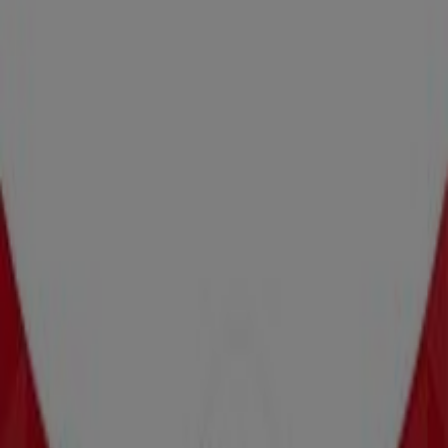
Sie können die besten Angebote von Geschäften in Ihrer
Nähe finden, speichern und Ihre Sparliste erstellen –
ganz bequem von Ihrem Mobiltelefon aus.
LADEN SIE DIE APP HERUNTER
Andere Prospekte von Mode &
Schuhe in Hollabrunn
Läuft heute ab
Zeeman
Zeeman Woche 32 Samstag 1. August bis
Freitag 7. August 2026.
Läuft heute ab
Hollabrunn
-4 Tage