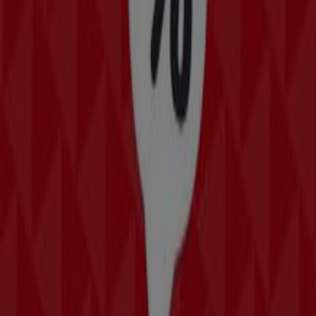
Zeeman Woche 31 Samstag 25. Juli bis
Freitag 7. August 2026.
Läuft heute ab
Hollabrunn
New Balance
Angebote New Balance
Läuft am 22.6. ab
Hollabrunn
New Yorker
Angebote New Yorker
Läuft am 22.6. ab
Hollabrunn