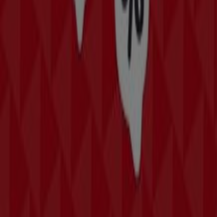
Angebote in Hollabrunn
Kategorie:
Mode & Schuhe
Prospekte, Gutscheine und
Angebote von Marc Cain in
Hollabrunn
Willkommen bei Tiendeo, Ihrer besten Wahl, um die
herausragendsten
Angebote
,
Kataloge
und
Aktionen
im Bereich
Mode & Schuhe
in
Hollabrunn
zu finden. Im
August 2026
können Sie auf unserer Plattform die
neuesten Angebote von
Marc Cain
entdecken, einer der
beliebtesten Marken im
Mode & Schuhe
-Sektor in
Hollabrunn
.
Durchstöbern Sie die Kataloge von
Marc Cain
und