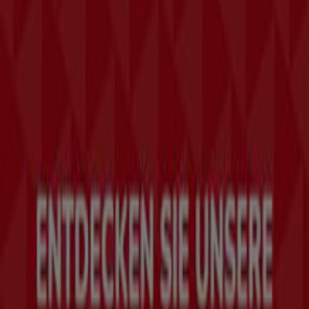
entdecken Sie Produkte mit attraktiven Rabatten, die
Ihnen helfen, in diesem
August
zu sparen. Zudem halten
wir Sie über alle exklusiven
Aktionen
, Sonderverkäufe
und neuesten Angebote in
Hollabrunn
und Umgebung
auf dem Laufenden.
Verpassen Sie nicht die
Angebote
von
Marc Cain
in
Hollabrunn
und bleiben Sie während des
August 2026
über die besten Preise informiert. Bei Tiendeo finden Sie
immer die besten Einkaufsmöglichkeiten in
Hollabrunn
.
Entdecken Sie jetzt die großartigen Aktionen, die wir für
Sie vorbereitet haben!
Mehr Informationen über Marc Cain
Tiendeo ist Teil von Shopfully, dem Tech-Unternehmen,
das das lokale Einkaufen weltweit neu erfindet.