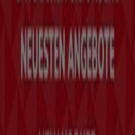
Tiendeo
Was wir machen
Business-Lösungen
Nachrichten und Medien
Mit uns arbeiten
Kontakt aufnehmen
Marketing- und Geschäftsanfragen
Geschäft falsch auf der Karte geortet
Wöchentliches Anzeigen-Feedback
Technische Probleme und allgemeines Feedback
Indizes