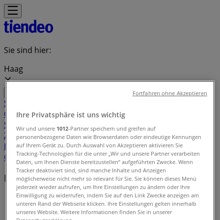
Sie sind hier:
Haag
Fortfahren ohne Akzeptieren
Schnäppchen
Supermärkte
Baumärkte &
Gartencenter
Möbel & Wohnen
Mode &
Ihre Privatsphäre ist uns wichtig
Schuhe
Elektronik
Sport
Auto, Motorrad &
Wir und unsere
1012
-Partner speichern und greifen auf
Zubehör
Drogerien & Parfümerien
Bücher &
personenbezogene Daten wie Browserdaten oder eindeutige Kennungen
Bürobedarf
Restaurants
Reisen
Apotheken &
auf Ihrem Gerät zu. Durch Auswahl von Akzeptieren aktivieren Sie
Tracking-Technologien für die unter „Wir und unsere Partner verarbeiten
Gesundheit
Spielzeug & Baby
Daten, um Ihnen Dienste bereitzustellen“ aufgeführten Zwecke. Wenn
Tracker deaktiviert sind, sind manche Inhalte und Anzeigen
Lokale Marken
möglicherweise nicht mehr so relevant für Sie. Sie können dieses Menü
jederzeit wieder aufrufen, um Ihre Einstellungen zu ändern oder Ihre
Einwilligung zu widerrufen, indem Sie auf den Link Zwecke anzeigen am
Tiendeo in Haag
»
unteren Rand der Webseite klicken. Ihre Einstellungen gelten innerhalb
unseres Website. Weitere Informationen finden Sie in unserer
Markenindex