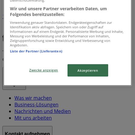
Datenschutzerklärung.
Wir und unsere Partner verarbeiten Daten, um
Folgendes bereitzustellen:
1
Verwendung genauer Standortdaten. Endgeräteeigenschaften zur
Identifikation aktiv abfragen. Speichern von oder Zugriff auf
Ama
Informationen auf einem Endgerät. Personalisierte Werbung und Inhalte,
Messung von Werbeleistung und der Performance von Inhalten,
Zielgruppenforschung sowie Entwicklung und Verbesserung von
Angeboten.
Liste der Partner (Lieferanten)
Tiendeo ist Teil von Shopfully, dem Tech-Unternehmen,
das das lokale Einkaufen weltweit neu erfindet.
Zwecke anzeigen
Akzeptieren
Tiendeo
Was wir machen
Business-Lösungen
Nachrichten und Medien
Mit uns arbeiten
Kontakt aufnehmen