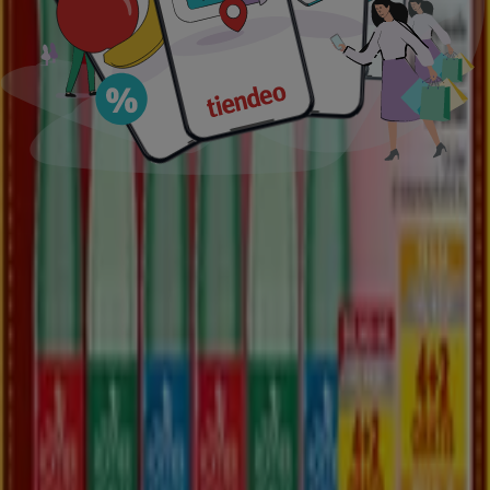
LADEN SIE DIE APP HERUNTER
Mehr anzeigen
Die besten Angebote
Koffer
Bier
Badeanzug
BH
Waschmaschine
Holzbriketts
Gesch
Tiendeo in deiner Stadt
Wien
Graz
Linz
Innsbruck
Salzburg
Klagenfurt
am Wörthersee
St. Pölten
Villach
Wels
Wiener
Neustadt
Gaißau
Steyr
Dornbirn
Vösendorf
Krems an der Donau
Amstetten
Zeige mehr Städte
Die APP herunterladen