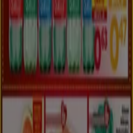
Tiendeo international
España
Italia
United Kingdom
México
Brasil
Colombia
Argentina
France
United States
Nederland
Deutschland
Perú
Chile
Portugal
Australia
Türkiye
Polska
Norge
Österreich
Sverige
Ecuador
Singapore
South Africa
Canada
Danmark
Suomi
日本
Ελλάδα
한국
Belgique
Schweiz
United Arab Emirates
România
Maroc
Ceská republika
Slovenská republika
Magyarország
България
Tiendeo ist Teil von Shopfully, dem Tech-Unternehmen,
das das lokale Einkaufen weltweit neu erfindet.