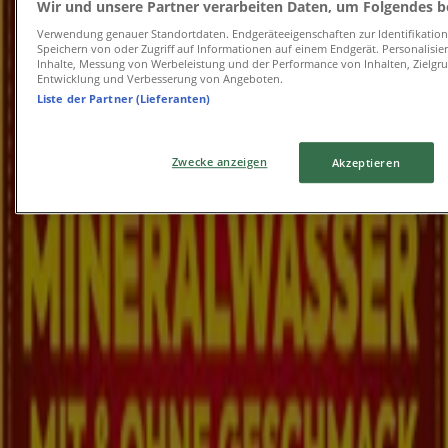
Wir und unsere Partner verarbeiten Daten, um Folgendes be
Verwendung genauer Standortdaten. Endgeräteeigenschaften zur Identifikation 
Aktuelle Deals und Angebote
Speichern von oder Zugriff auf Informationen auf einem Endgerät. Personalisi
Inhalte, Messung von Werbeleistung und der Performance von Inhalten, Zielg
Entwicklung und Verbesserung von Angeboten.
Läuft am 12.8. ab
Golling an der Salzach
Liste der Partner (Lieferanten)
Neu
Zwecke anzeigen
Akzeptieren
Billa
BILLA FB KW32 2026 Wien
Läuft am 12.8. ab
Golling an der Salzach
Neu
BILLA PLUS
Sonderangebote für Sie