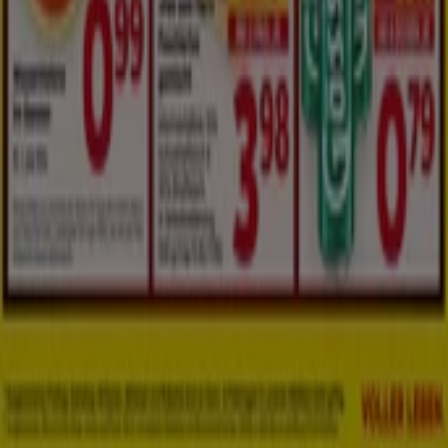
Marken
Lokale Marken
Unternehmen
Geschäfte in der Nähe
Produkte
Lokale Produkte
Städte
Die App von Tiendeo herunterladen
Copyright © Tiendeo ® 2026 · Shopfully Marketing S.L.U. –
Palau de Mar – 08039 Barcelona, Spain
Bedingungen und Konditionen
Datenschutzrichtlinie
Cookies verwalten