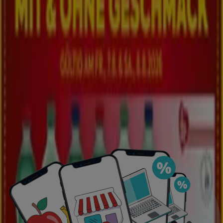
Läuft am 12.8. ab
Golling an der Salzach
Neu
BILLA PLUS
Neue Angebote zum Entdecken
Läuft am 12.8. ab
Golling an der Salzach
Das Sparen ist mit der App noch einfacher.
Sie können die besten Angebote von Geschäften in
Ihrer Nähe finden, speichern und Ihre Sparliste
erstellen – ganz bequem von Ihrem Mobiltelefon
aus.