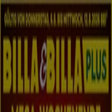
Sie sind hier:
Golling an der Salzach
Schnäppchen
Supermärkte
Baumärkte &
Gartencenter
Möbel & Wohnen
Mode &
Schuhe
Elektronik
Sport
Auto, Motorrad &
Zubehör
Drogerien & Parfümerien
Bücher &
Bürobedarf
Restaurants
Reisen
Apotheken &
Gesundheit
Spielzeug & Baby
Top-Kataloge in Golling an der
Salzach
Neu