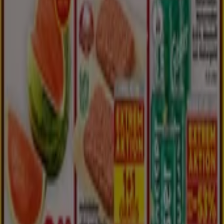
Tiendeo
Was wir machen
Business-Lösungen
Nachrichten und Medien
Mit uns arbeiten
Kontakt aufnehmen
Marketing- und Geschäftsanfragen
Geschäft falsch auf der Karte geortet
Wöchentliches Anzeigen-Feedback
Technische Probleme und allgemeines Feedback
Indizes