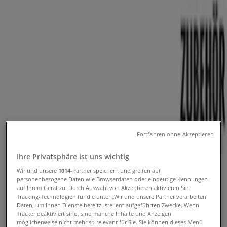
Folgen Sie, um Angebote zu erhalten
Tiendeo in Dornbirn
»
Angebote für Auto, Motorrad & Zubehör in
Dornbirn
»
Seat in Dornbirn
Schneller Blick auf die Seat
Angebote in Dornbirn
Fortfahren ohne Akzeptieren
Kategorie:
Auto, Motorrad & Zubehör
Ihre Privatsphäre ist uns wichtig
Wir sind gerade dabei Angebote zu "Seat" zu
Wir und unsere
1014
-Partner speichern und greifen auf
veröffentlichen
personenbezogene Daten wie Browserdaten oder eindeutige Kennungen
auf Ihrem Gerät zu. Durch Auswahl von Akzeptieren aktivieren Sie
{"numCatalogs":0}
Tracking-Technologien für die unter „Wir und unsere Partner verarbeiten
Daten, um Ihnen Dienste bereitzustellen“ aufgeführten Zwecke. Wenn
Tracker deaktiviert sind, sind manche Inhalte und Anzeigen
Adressen und Öffnungszeiten von
möglicherweise nicht mehr so relevant für Sie. Sie können dieses Menü