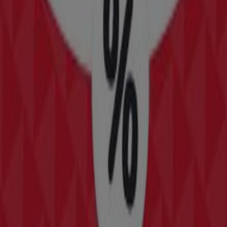
Läuft am 21.8. ab
Bürs
Neu
KiK
Aktuelle Schnäppchen und Angebote
Läuft am 22.8. ab
Bürs
Neu
KiK
Tolle Rabatte auf ausgewählte Produkte
Läuft am 22.8. ab
Bürs
-2 Tage