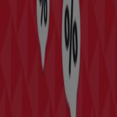
Läuft am 22.6. ab
Bürs
Mehr anzeigen
Andere Unternehmen der Kategorie
Mode & Schuhe in Bürs
Finde Humanic Kataloge in deiner
Stadt
Humanic in Wien
Humanic in Graz
Humanic in Linz
Humanic in Innsbruck
Humanic in Salzburg
Humanic in Dornbirn
Zeige mehr Städte
Schneller Blick auf die Humanic
Angebote in Bürs