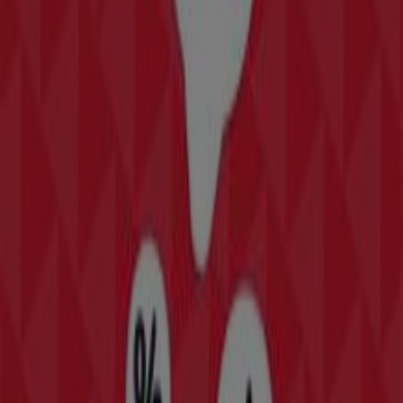
NKD
Tolles Angebot für Schnäppchenjäger
Läuft am 11.8. ab
Bürs
-2 Tage
NKD
Attraktive Sonderangebote für alle
Läuft am 11.8. ab
Bürs
New Balance
Angebote New Balance