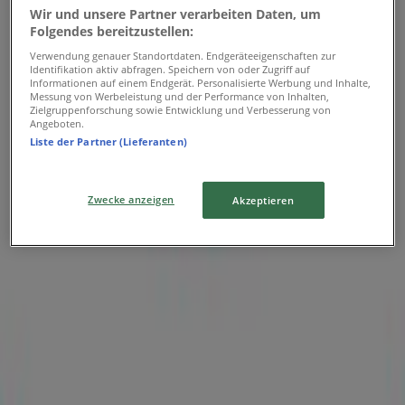
Wir und unsere Partner verarbeiten Daten, um
Folgendes bereitzustellen:
Verwendung genauer Standortdaten. Endgeräteeigenschaften zur
Identifikation aktiv abfragen. Speichern von oder Zugriff auf
Informationen auf einem Endgerät. Personalisierte Werbung und Inhalte,
Humanic
Messung von Werbeleistung und der Performance von Inhalten,
Zielgruppenforschung sowie Entwicklung und Verbesserung von
Almteilweg 1, Bürs
Angeboten.
Liste der Partner (Lieferanten)
586 m
Geschlossen
Zwecke anzeigen
Akzeptieren
Humanic in Bürs — Filialen, Telefonnummern und
Öffnungszeiten