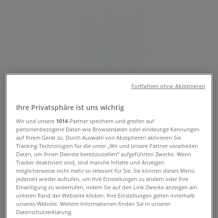
Folgen Sie, um Angebote zu erhalten
Tiendeo in Bürs
»
Angebote für Mode & Schuhe in Bürs
»
Humanic in Bürs
Schneller Blick auf die Humanic
Fortfahren ohne Akzeptieren
Angebote in Bürs
Ihre Privatsphäre ist uns wichtig
Wir und unsere
1014
-Partner speichern und greifen auf
Kategorie:
Mode & Schuhe
personenbezogene Daten wie Browserdaten oder eindeutige Kennungen
auf Ihrem Gerät zu. Durch Auswahl von Akzeptieren aktivieren Sie
Tracking-Technologien für die unter „Wir und unsere Partner verarbeiten
Wir sind gerade dabei Angebote zu "Humanic" zu
Daten, um Ihnen Dienste bereitzustellen“ aufgeführten Zwecke. Wenn
veröffentlichen
Tracker deaktiviert sind, sind manche Inhalte und Anzeigen
möglicherweise nicht mehr so relevant für Sie. Sie können dieses Menü
{"numCatalogs":0}
jederzeit wieder aufrufen, um Ihre Einstellungen zu ändern oder Ihre
Einwilligung zu widerrufen, indem Sie auf den Link Zwecke anzeigen am
unteren Rand der Webseite klicken. Ihre Einstellungen gelten innerhalb
Adressen und Öffnungszeiten von
unseres Website. Weitere Informationen finden Sie in unserer
Datenschutzerklärung.
Humanic