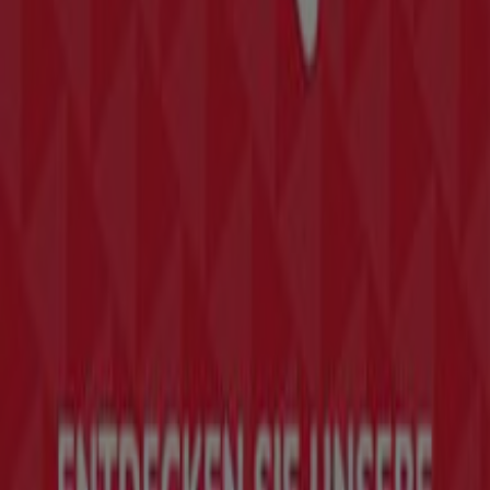
Kategorie:
Mode & Schuhe
Prospekte, Gutscheine und
Angebote von Humanic in Bürs
In der Österreichischen Schuhhandelskette Humanic werden
Stiefel, Sneakers, Pumps und Ballschuhe, Kinder- und
Herrenschuhe in vielen Modellen und Preisklassen
angeboten. Schau gleich unter Angebote und Prospekte
nach, was es im Angebot gibt.
Mehr Informationen über Humanic
Tiendeo ist Teil von Shopfully, dem Tech-Unternehmen,
das das lokale Einkaufen weltweit neu erfindet.