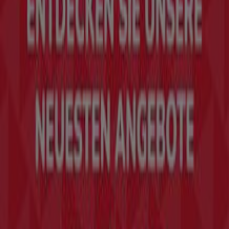
Tiendeo
Was wir machen
Business-Lösungen
Nachrichten und Medien
Mit uns arbeiten
Kontakt aufnehmen
Marketing- und Geschäftsanfragen
Geschäft falsch auf der Karte geortet
Wöchentliches Anzeigen-Feedback
Technische Probleme und allgemeines Feedback
Indizes