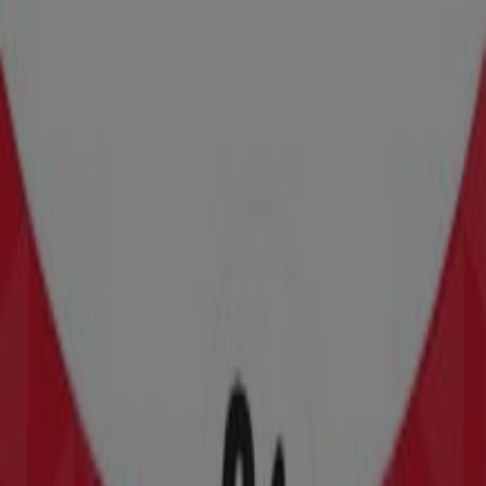
Das Sparen ist mit der App noch einfacher.
Sie können die besten Angebote von Geschäften in Ihrer
Nähe finden, speichern und Ihre Sparliste erstellen –
ganz bequem von Ihrem Mobiltelefon aus.
LADEN SIE DIE APP HERUNTER
Andere Prospekte von Mode &
Schuhe in Bürs
Neu
Zeeman
Zeeman Woche 33-34 Samstag 8. August
bis Freitag 21. August 2026.