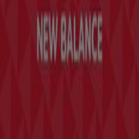
Marken
Lokale Marken
Unternehmen
Geschäfte in der Nähe
Produkte
Lokale Produkte
Städte
Die App von Tiendeo herunterladen
Copyright © Tiendeo ® 2026 · Shopfully Marketing S.L.U. –
Palau de Mar – 08039 Barcelona, Spain
Bedingungen und Konditionen
Datenschutzrichtlinie
Cookies verwalten