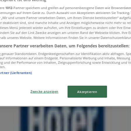
sere
1012
-Partner speichern und greifen auf personenbezogene Daten wie Browserdate
Kennungen auf Ihrem Gerät zu. Durch Auswahl von Akzeptieren aktivieren Sie Tracking
r „Wir und unsere Partner verarbeiten Daten, um Ihnen Dienste bereitzustellen“ aufgef
 deaktiviert sind, sind manche Inhalte und Anzeigen möglicherweise nicht mehr so rele
ieses Menü jederzeit wieder aufrufen, um Ihre Einstellungen zu ändern oder Ihre Einwi
bote in Bad Hall
 indem Sie auf den Link Zwecke anzeigen am unteren Rand der Webseite klicken. Ihre E
halb unseres Website. Weitere Informationen finden Sie in unserer Datenschutzerkläru
unsere Partner verarbeiten Daten, um Folgendes bereitzustellen:
genauer Standortdaten. Endgeräteeigenschaften zur Identifikation aktiv abfragen. Sp
f auf Informationen auf einem Endgerät. Personalisierte Werbung und Inhalte, Messung
ng und der Performance von Inhalten, Zielgruppenforschung sowie Entwicklung und V
lichen
ten.
artner (Lieferanten)
ltours
Zwecke anzeigen
Akzeptieren