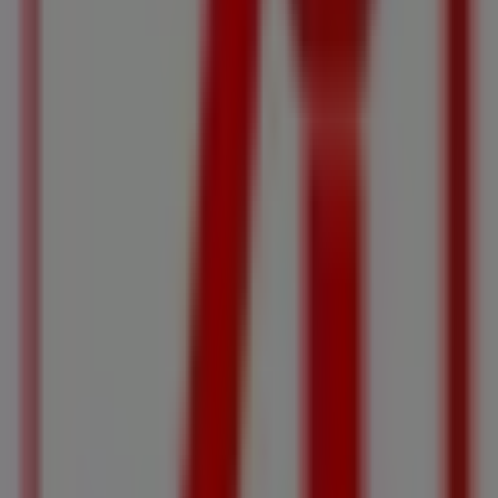
Villeroy & Boch
Reiteringerstraße 2, Ybbs an der Donau
145 m
Adidas
Bahnhofstr. 1, Ybbs an der Donau
168 m
Reebok