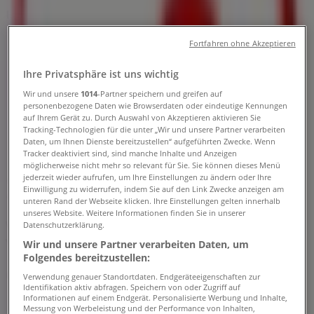
und Angebote
Tiendeo in Ybbs an der Donau
»
Fortfahren ohne Akzeptieren
Angebote für Apotheken & Gesundheit in Ybbs an
Ihre Privatsphäre ist uns wichtig
der Donau
Wir und unsere
1014
-Partner speichern und greifen auf
personenbezogene Daten wie Browserdaten oder eindeutige Kennungen
»
auf Ihrem Gerät zu. Durch Auswahl von Akzeptieren aktivieren Sie
Apotheken in Ybbs an der Donau
»
Tracking-Technologien für die unter „Wir und unsere Partner verarbeiten
Daten, um Ihnen Dienste bereitzustellen“ aufgeführten Zwecke. Wenn
Tracker deaktiviert sind, sind manche Inhalte und Anzeigen
Apotheken | Bahnhofstraße 2
möglicherweise nicht mehr so relevant für Sie. Sie können dieses Menü
jederzeit wieder aufrufen, um Ihre Einstellungen zu ändern oder Ihre
Karte
Einwilligung zu widerrufen, indem Sie auf den Link Zwecke anzeigen am
Karte
unteren Rand der Webseite klicken. Ihre Einstellungen gelten innerhalb
unseres Website. Weitere Informationen finden Sie in unserer
Wir sind gerade dabei Angebote zu "Apotheken" zu
Datenschutzerklärung.
veröffentlichen
Wir und unsere Partner verarbeiten Daten, um
Folgendes bereitzustellen:
Geschäfte in der Nähe
Verwendung genauer Standortdaten. Endgeräteeigenschaften zur
Identifikation aktiv abfragen. Speichern von oder Zugriff auf
Informationen auf einem Endgerät. Personalisierte Werbung und Inhalte,
Messung von Werbeleistung und der Performance von Inhalten,