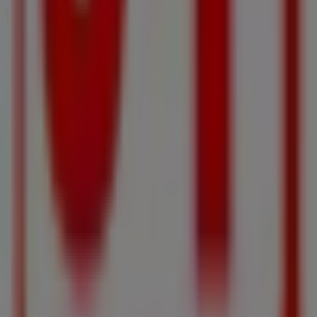
Tiendeo ist Teil von Shopfully, dem Tech-Unternehmen,
das das lokale Einkaufen weltweit neu erfindet.
Tiendeo
Was wir machen
Business-Lösungen
Nachrichten und Medien
Mit uns arbeiten
Kontakt aufnehmen
Marketing- und Geschäftsanfragen
Geschäft falsch auf der Karte geortet