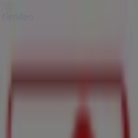
Sie sind hier:
Ybbs an der Donau
Schnäppchen
Supermärkte
Baumärkte &
Gartencenter
Möbel & Wohnen
Mode &
Schuhe
Elektronik
Sport
Auto, Motorrad &
Zubehör
Drogerien & Parfümerien
Bücher &
Bürobedarf
Restaurants
Reisen
Apotheken &
Gesundheit
Spielzeug & Baby
Apotheken Filiale | Bahnhofstraße
2, Ybbs an der Donau -
Öffnungszeiten, Telefonnummern