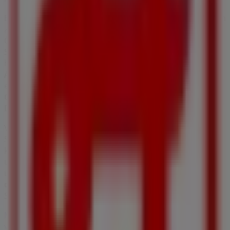
Bei Tiendeo stellen wir Ihnen alle aktuellen Informationen
zu
Apotheken
zur Verfügung, einschließlich der
Öffnungszeiten, exklusiver Angebote und des genauen
Standorts des Geschäfts in
Bahnhofstraße 2
. Darüber
hinaus haben Sie Zugriff auf die neuesten Kataloge von
Apotheken
, in denen Sie die neuesten Aktionen
entdecken und große Rabatte auf
Apotheken &
Gesundheit
-Produkte für Ihre Einkäufe in
Ybbs an der
Donau
nutzen können.
Verpassen Sie nicht die Gelegenheit, den
Apotheken
-
Shop in
Bahnhofstraße 2
zu besuchen und ein
komplettes Einkaufserlebnis zu genießen. Entdecken Sie
unsere aktuellen Aktionen für
August
und bleiben Sie
über die besten Angebote von
Apotheken
in
Ybbs an
der Donau
informiert. Besuchen Sie uns und beginnen
Sie noch heute mit dem Sparen!
Mehr Informationen über Apotheken
Andere Geschäfte
von Apotheken in Ybbs an der Donau sehen