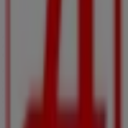
BAHNHOFSTRASSE 1, Ybbs an der Donau
168 m
Andere Unternehmen der Kategorie
Apotheken & Gesundheit in Ybbs an
der Donau
Apotheken
Willkommen im
Apotheken
-Shop auf Tiendeo, wo Sie die
besten
Angebote
,
Aktionen
und
Kataloge
dieser
renommierten Marke im Bereich
Apotheken &
Gesundheit
entdecken können. Unser Geschäft befindet
sich in
Bahnhofstraße 2
,
Ybbs an der Donau
, und bietet
Ihnen eine große Auswahl an hochwertigen Produkten,
mit denen Sie den ganzen
August 2026
über sparen
können.