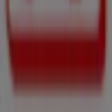
Wöchentliches Anzeigen-Feedback
Technische Probleme und allgemeines Feedback
Indizes
Marken
Lokale Marken
Unternehmen
Geschäfte in der Nähe
Produkte
Lokale Produkte
Städte
Die App von Tiendeo herunterladen