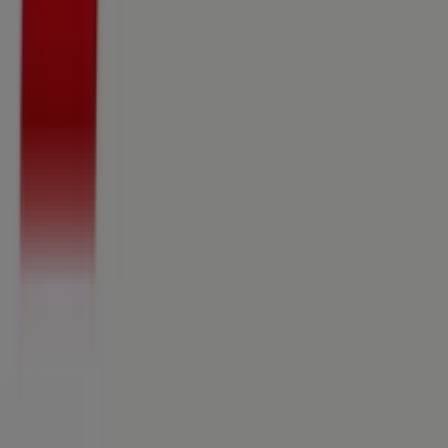
Was wir machen
Business-Lösungen
Nachrichten und Medien
Mit uns arbeiten
Kontakt aufnehmen
Marketing- und Geschäftsanfragen
Geschäft falsch auf der Karte geortet
Wöchentliches Anzeigen-Feedback
Technische Probleme und allgemeines Feedback
Indizes
Marken
Lokale Marken
Unternehmen