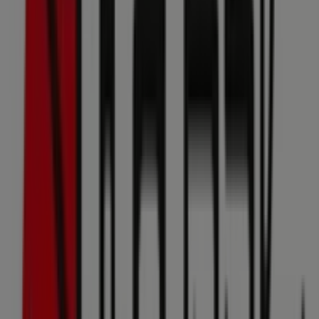
Depot
SCS-Strasse, Wien
23 m
Geschlossen
GANT
B4 Burocenter, Wien
24 m
Andere Unternehmen der Kategorie