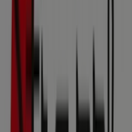
4 m
Geschlossen
ara Schuhe
STEPHANSPLATZ 4, Wien
4 m
Schiesser
Stephansplatz 4, Wien
4 m