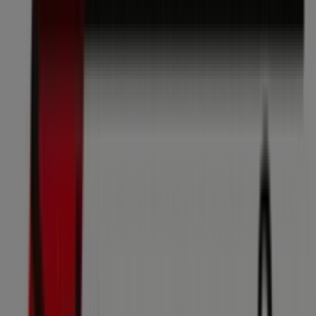
08:30 - 18:00
Donnerstag
08:30 - 19:00
Freitag
08:30 - 19:00
Samstag
08:00 - 17:00
Karte
+4314052288
Wir sind gerade dabei Angebote zu "Strassl" zu
veröffentlichen
Geschäfte in der Nähe
Bäckerei Ströck
Stephansplatz 4, Wien