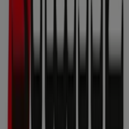
Drogerien & Parfümerien in Wien
Strassl
Willkommen im
Strassl
-Shop auf Tiendeo, wo Sie die
besten
Angebote
,
Aktionen
und
Kataloge
dieser
renommierten Marke im Bereich
Drogerien &
Parfümerien
entdecken können. Unser Geschäft
befindet sich in
Alser Straße 43
,
Wien
, und bietet Ihnen
eine große Auswahl an hochwertigen Produkten, mit
denen Sie den ganzen
August 2026
über sparen können.
Bei Tiendeo stellen wir Ihnen alle aktuellen Informationen
zu
Strassl
zur Verfügung, einschließlich der
Öffnungszeiten, exklusiver Angebote und des genauen
Standorts des Geschäfts in
Alser Straße 43
. Darüber
hinaus haben Sie Zugriff auf die neuesten Kataloge von
Strassl
, in denen Sie die neuesten Aktionen entdecken
und große Rabatte auf
Drogerien & Parfümerien
-