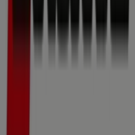
Produkte für Ihre Einkäufe in
Wien
nutzen können.
Verpassen Sie nicht die Gelegenheit, den
Strassl
-Shop in
Alser Straße 43
zu besuchen und ein komplettes
Einkaufserlebnis zu genießen. Entdecken Sie unsere
aktuellen Aktionen für
August
und bleiben Sie über die
besten Angebote von
Strassl
in
Wien
informiert.
Besuchen Sie uns und beginnen Sie noch heute mit dem
Sparen!
Mehr Informationen über Strassl
Andere Geschäfte von
Strassl in Wien sehen
Tiendeo ist Teil von Shopfully, dem Tech-Unternehmen,
das das lokale Einkaufen weltweit neu erfindet.
Tiendeo