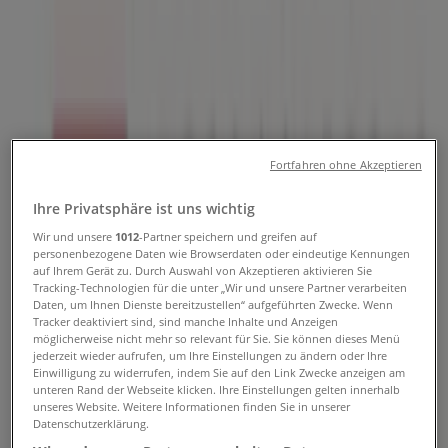
Tiendeo in Wien
»
Angebote für Drogerien & Parfümerien in Wien
»
Strassl in Wien
»
Strassl | Alser Straße 43
Fortfahren ohne Akzeptieren
Geschlossen
Ihre Privatsphäre ist uns wichtig
Wir und unsere
1012
-Partner speichern und greifen auf
Sonntag
personenbezogene Daten wie Browserdaten oder eindeutige Kennungen
auf Ihrem Gerät zu. Durch Auswahl von Akzeptieren aktivieren Sie
Geschlossen
Tracking-Technologien für die unter „Wir und unsere Partner verarbeiten
Daten, um Ihnen Dienste bereitzustellen“ aufgeführten Zwecke. Wenn
Montag
Tracker deaktiviert sind, sind manche Inhalte und Anzeigen
08:30 - 18:00
möglicherweise nicht mehr so relevant für Sie. Sie können dieses Menü
jederzeit wieder aufrufen, um Ihre Einstellungen zu ändern oder Ihre
Dienstag
Einwilligung zu widerrufen, indem Sie auf den Link Zwecke anzeigen am
08:30 - 18:00
unteren Rand der Webseite klicken. Ihre Einstellungen gelten innerhalb
Mittwoch
unseres Website. Weitere Informationen finden Sie in unserer
Datenschutzerklärung.
08:30 - 18:00