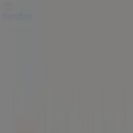
Sie sind hier:
Wien
Schnäppchen
Supermärkte
Baumärkte &
Gartencenter
Möbel & Wohnen
Mode &
Schuhe
Elektronik
Sport
Auto, Motorrad &
Zubehör
Drogerien & Parfümerien
Bücher &
Bürobedarf
Restaurants
Reisen
Apotheken &
Gesundheit
Spielzeug & Baby
Strassl Filiale | Alser Straße 43,
Wien - Öffnungszeiten,
Telefonnummern und Angebote