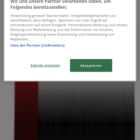
Donnerstag
Wir und unsere Partner verarbeiten Daten, um
Folgendes bereitzustellen:
08:30 - 19:00
Freitag
Verwendung genauer Standortdaten. Endgeräteeigenschaften zur
Identifikation aktiv abfragen. Speichern von oder Zugriff auf
08:30 - 19:00
Informationen auf einem Endgerät. Personalisierte Werbung und Inhalte,
Samstag
Messung von Werbeleistung und der Performance von Inhalten,
Zielgruppenforschung sowie Entwicklung und Verbesserung von
08:00 - 17:00
Angeboten.
Liste der Partner (Lieferanten)
Karte
+4314052288
Geschlossen
Zwecke anzeigen
Akzeptieren
Sonntag
Geschlossen
Montag
08:30 - 18:00
Dienstag
08:30 - 18:00
Mittwoch