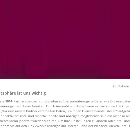
el & Wohnen
Mode & Schuhe
Elektronik
Sport
Auto, Motorra
ielzeug & Baby
. 5, Salzburg - Öffnungszeiten, Telef
Fortfahren
atsphäre ist uns wichtig
sere
1014
-Partner speichern und greifen auf personenbezogene Daten wie Browserdate
Kennungen auf Ihrem Gerät zu. Durch Auswahl von Akzeptieren aktivieren Sie Tracking
r „Wir und unsere Partner verarbeiten Daten, um Ihnen Dienste bereitzustellen“ aufgef
 deaktiviert sind, sind manche Inhalte und Anzeigen möglicherweise nicht mehr so rele
ieses Menü jederzeit wieder aufrufen, um Ihre Einstellungen zu ändern oder Ihre Einwi
 indem Sie auf den Link Zwecke anzeigen am unteren Rand der Webseite klicken. Ihre E