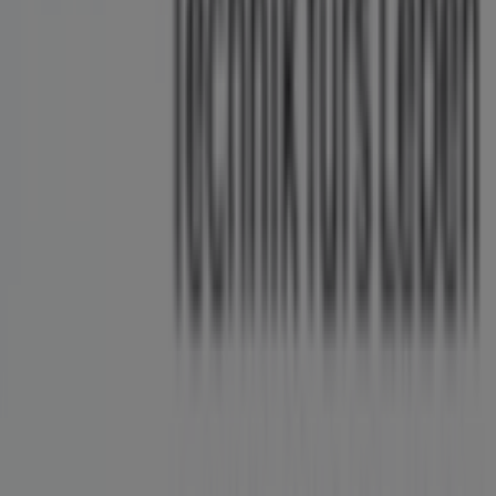
das das lokale Einkaufen weltweit neu erfindet.
Tiendeo
Was wir machen
Business-Lösungen
Nachrichten und Medien
Mit uns arbeiten
Kontakt aufnehmen
Marketing- und Geschäftsanfragen
Geschäft falsch auf der Karte geortet
Wöchentliches Anzeigen-Feedback
Technische Probleme und allgemeines Feedback