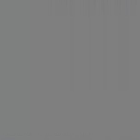
Indizes
Marken
Lokale Marken
Unternehmen
Geschäfte in der Nähe
Produkte
Lokale Produkte
Städte
Die App von Tiendeo herunterladen
Copyright © Tiendeo ® 2026 · Shopfully Marketing S.L.U. –
Palau de Mar – 08039 Barcelona, Spain