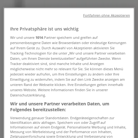
Tiendeo in Mürzzuschlag
»
Fortfahren ohne Akzeptieren
Angebote für Baumärkte & Gartencenter in
Mürzzuschlag
»
Ihre Privatsphäre ist uns wichtig
Bosch Professional in Mürzzuschlag
»
Wir und unsere
1014
-Partner speichern und greifen auf
Bosch Professional | TONI-SCHRUF-GASSE 3
personenbezogene Daten wie Browserdaten oder eindeutige Kennungen
auf Ihrem Gerät zu. Durch Auswahl von Akzeptieren aktivieren Sie
Karte
038522324
Tracking-Technologien für die unter „Wir und unsere Partner verarbeiten
Daten, um Ihnen Dienste bereitzustellen“ aufgeführten Zwecke. Wenn
Karte
038522324
Tracker deaktiviert sind, sind manche Inhalte und Anzeigen
möglicherweise nicht mehr so relevant für Sie. Sie können dieses Menü
Wir sind gerade dabei Angebote zu "Bosch Professional"
jederzeit wieder aufrufen, um Ihre Einstellungen zu ändern oder Ihre
zu veröffentlichen
Einwilligung zu widerrufen, indem Sie auf den Link Zwecke anzeigen am
unteren Rand der Webseite klicken. Ihre Einstellungen gelten innerhalb
unseres Website. Weitere Informationen finden Sie in unserer
Geschäfte in der Nähe
Datenschutzerklärung.
Wir und unsere Partner verarbeiten Daten, um
Folgendes bereitzustellen:
Verwendung genauer Standortdaten. Endgeräteeigenschaften zur
Identifikation aktiv abfragen. Speichern von oder Zugriff auf
Rayher
Informationen auf einem Endgerät. Personalisierte Werbung und Inhalte,
Messung von Werbeleistung und der Performance von Inhalten,
Kirchengasse 4, Mürzzuschlag
Zielgruppenforschung sowie Entwicklung und Verbesserung von