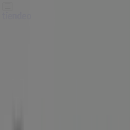
Sie sind hier:
Mürzzuschlag
Schnäppchen
Supermärkte
Baumärkte &
Gartencenter
Möbel & Wohnen
Mode &
Schuhe
Elektronik
Sport
Auto, Motorrad &
Zubehör
Drogerien & Parfümerien
Bücher &
Bürobedarf
Restaurants
Reisen
Apotheken &
Gesundheit
Spielzeug & Baby
Bosch Filiale | TONI-SCHRUF-GASSE
3 , Mürzzuschlag - Öffnungszeiten,
Telefonnummern und Angebote