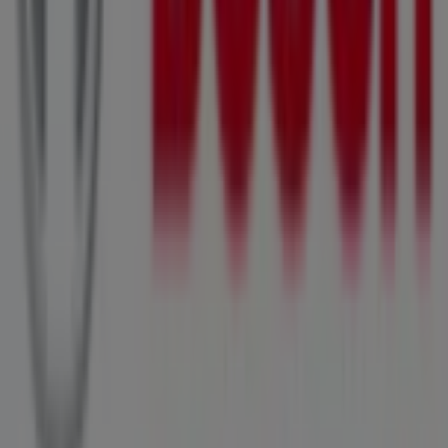
Andere Unternehmen der Kategorie
Baumärkte & Gartencenter in
Mürzzuschlag
Bosch Professional
Willkommen im
Bosch Professional
-Shop auf Tiendeo,
wo Sie die besten
Angebote
,
Aktionen
und
Kataloge
dieser renommierten Marke im Bereich
Baumärkte &
Gartencenter
entdecken können. Unser Geschäft
befindet sich in
TONI-SCHRUF-GASSE 3
,
Mürzzuschlag
,
und bietet Ihnen eine große Auswahl an hochwertigen
Produkten, mit denen Sie den ganzen
August 2026
über
sparen können.
Bei Tiendeo stellen wir Ihnen alle aktuellen Informationen
zu
Bosch Professional
zur Verfügung, einschließlich der
Öffnungszeiten, exklusiver Angebote und des genauen