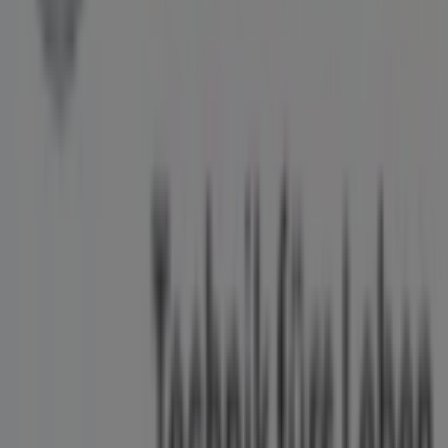
Standorts des Geschäfts in
TONI-SCHRUF-GASSE 3
.
Darüber hinaus haben Sie Zugriff auf die neuesten
Kataloge von
Bosch Professional
, in denen Sie die
neuesten Aktionen entdecken und große Rabatte auf
Baumärkte & Gartencenter
-Produkte für Ihre Einkäufe
in
Mürzzuschlag
nutzen können.
Verpassen Sie nicht die Gelegenheit, den
Bosch
Professional
-Shop in
TONI-SCHRUF-GASSE 3
zu
besuchen und ein komplettes Einkaufserlebnis zu
genießen. Entdecken Sie unsere aktuellen Aktionen für
August
und bleiben Sie über die besten Angebote von
Bosch Professional
in
Mürzzuschlag
informiert.
Besuchen Sie uns und beginnen Sie noch heute mit dem
Sparen!
Mehr Informationen über Bosch Professional
Andere
Geschäfte von Bosch Professional in Mürzzuschlag sehen
Tiendeo ist Teil von Shopfully, dem Tech-Unternehmen,