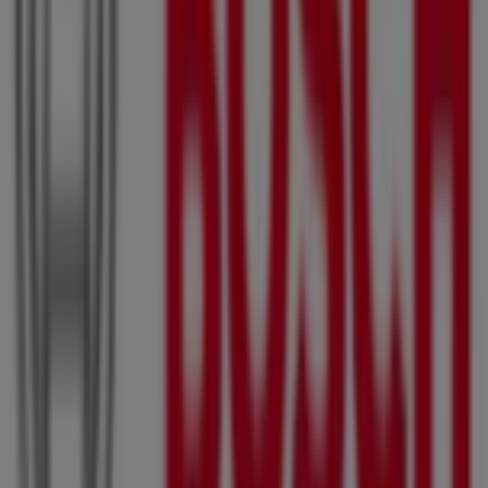
Wutscher Optik
Toni-Schruf-Gasse 3, Mürzzuschlag
57 m
Geschlossen
SPIEL & SPASS
Toni-Schruf-Gasse 3-7, Mürzzuschlag
57 m