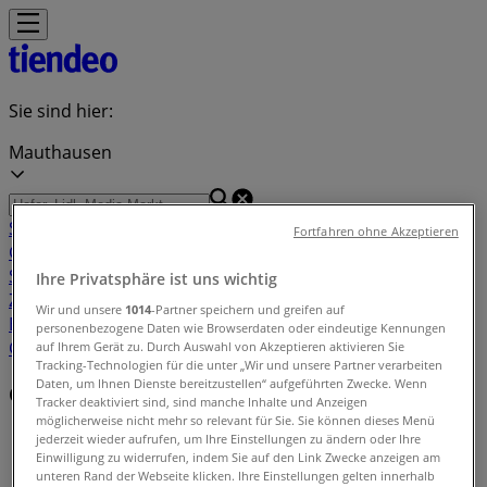
Sie sind hier:
Mauthausen
Schnäppchen
Supermärkte
Baumärkte &
Fortfahren ohne Akzeptieren
Gartencenter
Möbel & Wohnen
Mode &
Schuhe
Elektronik
Sport
Auto, Motorrad &
Ihre Privatsphäre ist uns wichtig
Zubehör
Drogerien & Parfümerien
Bücher &
Wir und unsere
1014
-Partner speichern und greifen auf
Bürobedarf
Restaurants
Reisen
Apotheken &
personenbezogene Daten wie Browserdaten oder eindeutige Kennungen
Gesundheit
Spielzeug & Baby
auf Ihrem Gerät zu. Durch Auswahl von Akzeptieren aktivieren Sie
Tracking-Technologien für die unter „Wir und unsere Partner verarbeiten
Daten, um Ihnen Dienste bereitzustellen“ aufgeführten Zwecke. Wenn
Geschäfte in der Nähe
Tracker deaktiviert sind, sind manche Inhalte und Anzeigen
möglicherweise nicht mehr so relevant für Sie. Sie können dieses Menü
Tiendeo in Mauthausen
»
jederzeit wieder aufrufen, um Ihre Einstellungen zu ändern oder Ihre
Einwilligung zu widerrufen, indem Sie auf den Link Zwecke anzeigen am
unteren Rand der Webseite klicken. Ihre Einstellungen gelten innerhalb
Einzelhändlerindex in Mauthausen