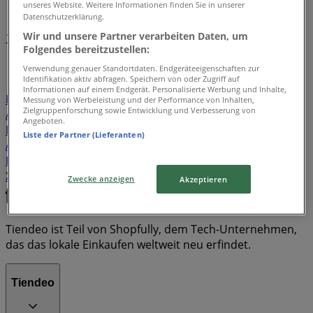
unseres Website. Weitere Informationen finden Sie in unserer
Datenschutzerklärung.
Wir und unsere Partner verarbeiten Daten, um
1
2
3
4
5
Folgendes bereitzustellen:
...
15
Verwendung genauer Standortdaten. Endgeräteeigenschaften zur
Identifikation aktiv abfragen. Speichern von oder Zugriff auf
Billa
Hofer
Lidl
Spar
Penny
BILLA PLUS
Informationen auf einem Endgerät. Personalisierte Werbung und Inhalte,
Lagerhaus
Interspar
Eurospar
Post
KiK
Conrad
Messung von Werbeleistung und der Performance von Inhalten,
Zielgruppenforschung sowie Entwicklung und Verbesserung von
Action
Norma
Magenta
New Yorker
Maximarkt
Angeboten.
Bauhaus
Zgonc
Müller
T-Mobile
MPreis
OBI
Liste der Partner (Lieferanten)
Adler
Bipa
ADEG
MediaMarkt
Forstinger
A1
Hagebau
SKECHERS
JYSK
NKD
ÖAMTC
Swatch
XXXLutz
Hornbach
Cecil
T&G
Dehner
Zwecke anzeigen
Akzeptieren
Tiendeo ist Teil von Shopfully, dem Tech-Unternehmen,
das das lokale Einkaufen weltweit neu erfindet.
Tiendeo