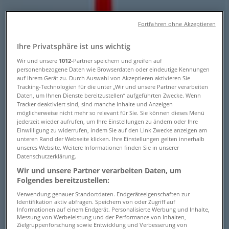
Tiendeo in Linz
»
Fortfahren ohne Akzeptieren
Angebote für Reisen in Linz
Ihre Privatsphäre ist uns wichtig
»
Wir und unsere
1012
-Partner speichern und greifen auf
Tui Reisebüro in Linz
»
personenbezogene Daten wie Browserdaten oder eindeutige Kennungen
auf Ihrem Gerät zu. Durch Auswahl von Akzeptieren aktivieren Sie
Tui Reisebüro | Hauptplatz
Tracking-Technologien für die unter „Wir und unsere Partner verarbeiten
Daten, um Ihnen Dienste bereitzustellen“ aufgeführten Zwecke. Wenn
Karte
050 884 226-0
Tracker deaktiviert sind, sind manche Inhalte und Anzeigen
möglicherweise nicht mehr so relevant für Sie. Sie können dieses Menü
Karte
050 884 226-0
jederzeit wieder aufrufen, um Ihre Einstellungen zu ändern oder Ihre
Einwilligung zu widerrufen, indem Sie auf den Link Zwecke anzeigen am
Wir sind gerade dabei Angebote zu "Tui Reisebüro" zu
unteren Rand der Webseite klicken. Ihre Einstellungen gelten innerhalb
veröffentlichen
unseres Website. Weitere Informationen finden Sie in unserer
Datenschutzerklärung.
Geschäfte in der Nähe
Wir und unsere Partner verarbeiten Daten, um
Folgendes bereitzustellen:
Verwendung genauer Standortdaten. Endgeräteeigenschaften zur
Identifikation aktiv abfragen. Speichern von oder Zugriff auf
Informationen auf einem Endgerät. Personalisierte Werbung und Inhalte,
Tom Tailor
Messung von Werbeleistung und der Performance von Inhalten,
Zielgruppenforschung sowie Entwicklung und Verbesserung von