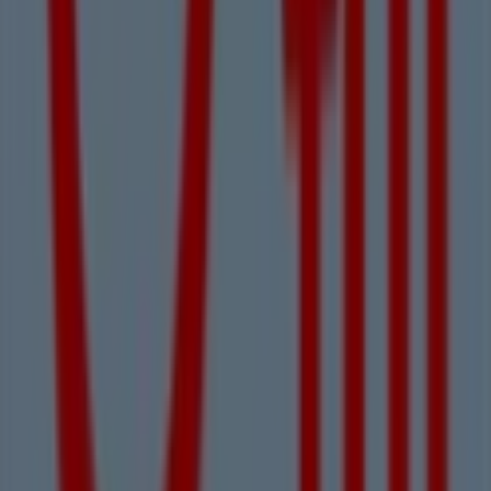
Geschlossen
Andere Unternehmen der Kategorie
Reisen in Linz
Tui Reisebüro
Willkommen im
Tui Reisebüro
-Shop auf Tiendeo, wo Sie
die besten
Angebote
,
Aktionen
und
Kataloge
dieser
renommierten Marke im Bereich
Reisen
entdecken
können. Unser Geschäft befindet sich in
Hauptplatz
,
Linz
, und bietet Ihnen eine große Auswahl an
hochwertigen Produkten, mit denen Sie den ganzen
August 2026
über sparen können.
Bei Tiendeo stellen wir Ihnen alle aktuellen Informationen
zu
Tui Reisebüro
zur Verfügung, einschließlich der