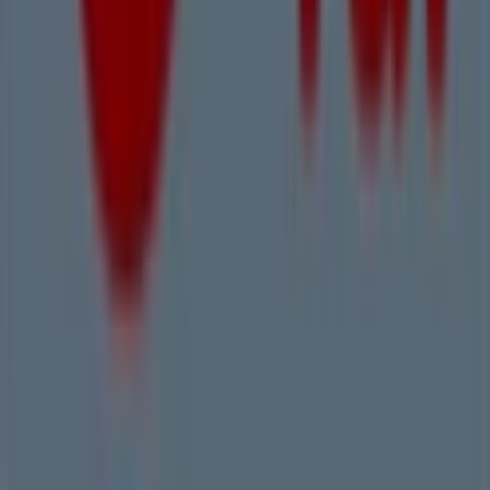
Tiendeo
Was wir machen
Business-Lösungen
Nachrichten und Medien
Mit uns arbeiten
Kontakt aufnehmen
Marketing- und Geschäftsanfragen
Geschäft falsch auf der Karte geortet
Wöchentliches Anzeigen-Feedback
Technische Probleme und allgemeines Feedback
Indizes