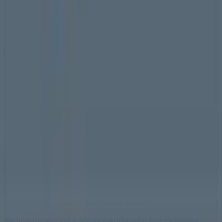
Marken
Lokale Marken
Unternehmen
Geschäfte in der Nähe
Produkte
Lokale Produkte
Städte
Die App von Tiendeo herunterladen
Copyright © Tiendeo ® 2026 · Shopfully Marketing S.L.U. –
Palau de Mar – 08039 Barcelona, Spain
Bedingungen und Konditionen
Datenschutzrichtlinie