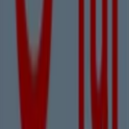
Öffnungszeiten, exklusiver Angebote und des genauen
Standorts des Geschäfts in
Hauptplatz
. Darüber hinaus
haben Sie Zugriff auf die neuesten Kataloge von
Tui
Reisebüro
, in denen Sie die neuesten Aktionen
entdecken und große Rabatte auf
Reisen
-Produkte für
Ihre Einkäufe in
Linz
nutzen können.
Verpassen Sie nicht die Gelegenheit, den
Tui Reisebüro
-
Shop in
Hauptplatz
zu besuchen und ein komplettes
Einkaufserlebnis zu genießen. Entdecken Sie unsere
aktuellen Aktionen für
August
und bleiben Sie über die
besten Angebote von
Tui Reisebüro
in
Linz
informiert.
Besuchen Sie uns und beginnen Sie noch heute mit dem
Sparen!
Mehr Informationen über Tui Reisebüro
Andere
Geschäfte von Tui Reisebüro in Linz sehen
Tiendeo ist Teil von Shopfully, dem Tech-Unternehmen,
das das lokale Einkaufen weltweit neu erfindet.