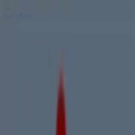
Sie sind hier:
Linz
Schnäppchen
Supermärkte
Baumärkte &
Gartencenter
Möbel & Wohnen
Mode &
Schuhe
Elektronik
Sport
Auto, Motorrad &
Zubehör
Drogerien & Parfümerien
Bücher &
Bürobedarf
Restaurants
Reisen
Apotheken &
Gesundheit
Spielzeug & Baby
Tui Reisebüro Filiale | Hauptplatz,
Linz - Telefonnummern,
Öffnungszeiten und Angebote