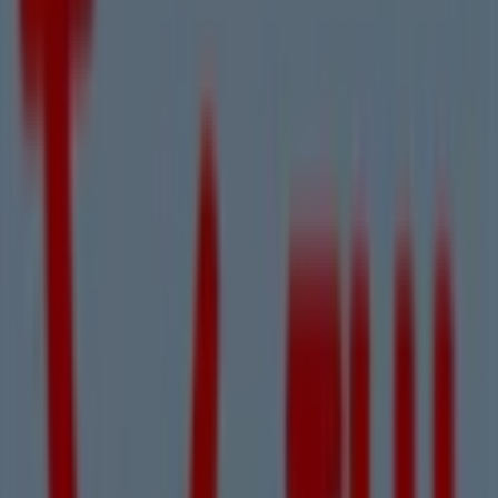
14 m
Adidas
Postfach 18, Linz
14 m
Martin Reformstark
Hauptplatz 2, Linz
26 m