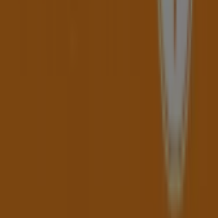
und große Rabatte auf
Elektronik
-Produkte für Ihre
Einkäufe in
Haag
nutzen können.
Verpassen Sie nicht die Gelegenheit, den
Expert
-Shop in
Steyrer Straße 51
zu besuchen und ein komplettes
Einkaufserlebnis zu genießen. Entdecken Sie unsere
aktuellen Aktionen für
August
und bleiben Sie über die
besten Angebote von
Expert
in
Haag
informiert.
Besuchen Sie uns und beginnen Sie noch heute mit dem
Sparen!
Mehr Informationen über Expert
Andere Geschäfte von
Expert in Haag sehen
Tiendeo ist Teil von Shopfully, dem Tech-Unternehmen,
das das lokale Einkaufen weltweit neu erfindet.
Tiendeo