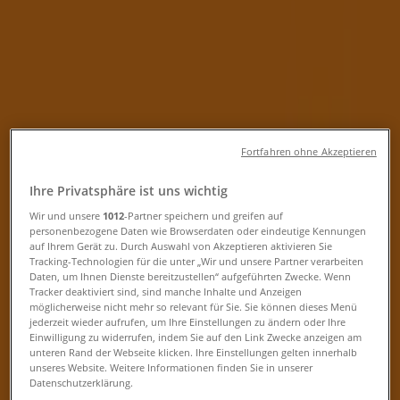
Tiendeo in Haag
»
Angebote für Elektronik in Haag
»
Expert in Haag
»
Expert | Steyrer Straße 51
Fortfahren ohne Akzeptieren
Ihre Privatsphäre ist uns wichtig
Geschlossen
Wir und unsere
1012
-Partner speichern und greifen auf
personenbezogene Daten wie Browserdaten oder eindeutige Kennungen
auf Ihrem Gerät zu. Durch Auswahl von Akzeptieren aktivieren Sie
Tracking-Technologien für die unter „Wir und unsere Partner verarbeiten
Sonntag
Daten, um Ihnen Dienste bereitzustellen“ aufgeführten Zwecke. Wenn
Tracker deaktiviert sind, sind manche Inhalte und Anzeigen
Geschlossen
möglicherweise nicht mehr so relevant für Sie. Sie können dieses Menü
jederzeit wieder aufrufen, um Ihre Einstellungen zu ändern oder Ihre
Montag
Einwilligung zu widerrufen, indem Sie auf den Link Zwecke anzeigen am
13:00 - 18:00
unteren Rand der Webseite klicken. Ihre Einstellungen gelten innerhalb
unseres Website. Weitere Informationen finden Sie in unserer
Dienstag
Datenschutzerklärung.
13:00 - 18:00