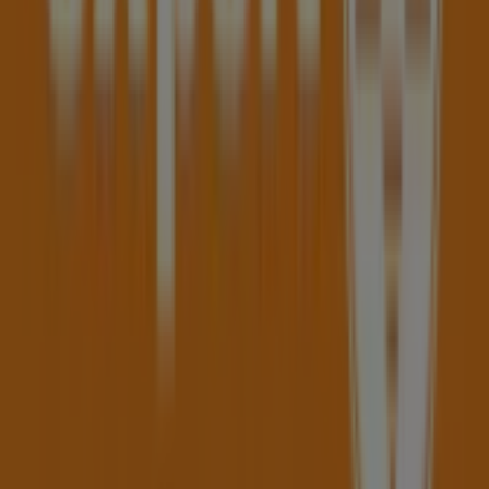
Andere Unternehmen der Kategorie
Elektronik in Haag
Expert
Willkommen im
Expert
-Shop auf Tiendeo, wo Sie die
besten
Angebote
,
Aktionen
und
Kataloge
dieser
renommierten Marke im Bereich
Elektronik
entdecken
können. Unser Geschäft befindet sich in
Steyrer Straße
51
,
Haag
, und bietet Ihnen eine große Auswahl an
hochwertigen Produkten, mit denen Sie den ganzen
August 2026
über sparen können.
Bei Tiendeo stellen wir Ihnen alle aktuellen Informationen
zu
Expert
zur Verfügung, einschließlich der
Öffnungszeiten, exklusiver Angebote und des genauen
Standorts des Geschäfts in
Steyrer Straße 51
. Darüber
hinaus haben Sie Zugriff auf die neuesten Kataloge von
Expert
, in denen Sie die neuesten Aktionen entdecken