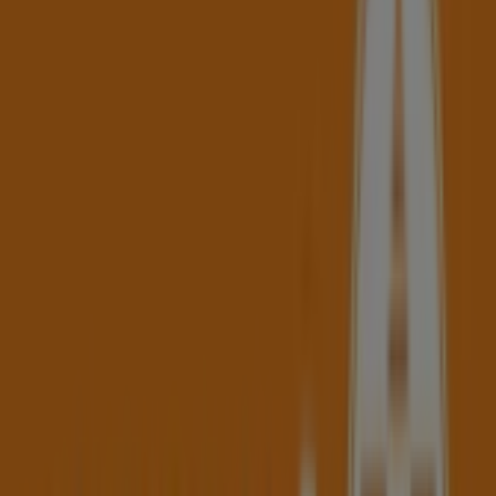
Dienstag
13:00 - 18:00
Mittwoch
13:00 - 18:00
Donnerstag
13:00 - 18:00
Freitag
13:00 - 18:00
Samstag
Geschlossen
Karte
+43 7434 44112
Wir sind gerade dabei Angebote zu "Expert" zu
veröffentlichen
Geschäfte in der Nähe