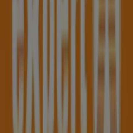
Apotheken
Höllriglstraße 1, Haag
240 m
Trafiken
Hauptplatz 10, Haag
245 m