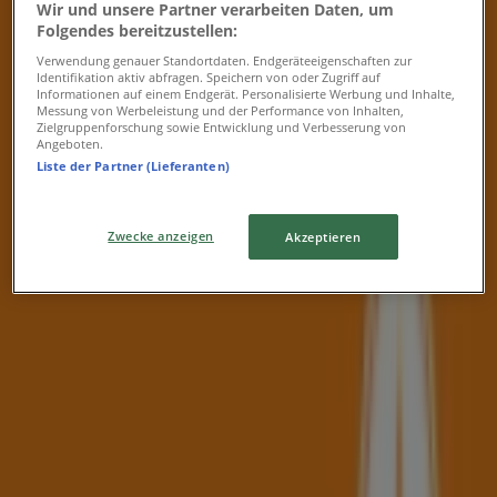
Wir und unsere Partner verarbeiten Daten, um
Mittwoch
Folgendes bereitzustellen:
13:00 - 18:00
Donnerstag
Verwendung genauer Standortdaten. Endgeräteeigenschaften zur
Identifikation aktiv abfragen. Speichern von oder Zugriff auf
13:00 - 18:00
Informationen auf einem Endgerät. Personalisierte Werbung und Inhalte,
Freitag
Messung von Werbeleistung und der Performance von Inhalten,
Zielgruppenforschung sowie Entwicklung und Verbesserung von
13:00 - 18:00
Angeboten.
Samstag
Liste der Partner (Lieferanten)
Geschlossen
Zwecke anzeigen
Akzeptieren
Karte
+43 7434 44112
Geschlossen
Sonntag
Geschlossen
Montag
13:00 - 18:00