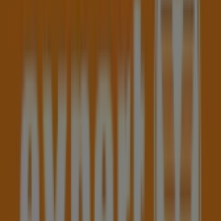
Camel Active
Wienerstrasse 17, Haag
123 m
ara Schuhe
WIENERSTR.17, Haag
123 m
Ringfoto
Wienerstraße 13, Haag
171 m