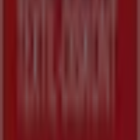
Nachrichten und Medien
Mit uns arbeiten
Kontakt aufnehmen
Marketing- und Geschäftsanfragen
Geschäft falsch auf der Karte geortet
Wöchentliches Anzeigen-Feedback
Technische Probleme und allgemeines Feedback
Indizes
Marken
Lokale Marken
Unternehmen
Geschäfte in der Nähe