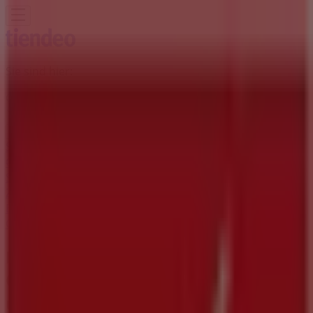
Sie sind hier:
Graz
Schnäppchen
Supermärkte
Baumärkte &
Gartencenter
Möbel & Wohnen
Mode &
Schuhe
Elektronik
Sport
Auto, Motorrad &
Zubehör
Drogerien & Parfümerien
Bücher &
Bürobedarf
Restaurants
Reisen
Apotheken &
Gesundheit
Spielzeug & Baby
KiK Filiale | Lendplatz 35, Graz -
Öffnungszeiten, Telefonnummern
und Angebote