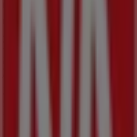
Mode & Schuhe in Graz
KiK
Willkommen im
KiK
-Shop auf Tiendeo, wo Sie die besten
Angebote
,
Aktionen
und
Kataloge
dieser
renommierten Marke im Bereich
Mode & Schuhe
entdecken können. Unser Geschäft befindet sich in
Lendplatz 35
,
Graz
, und bietet Ihnen eine große Auswahl
an hochwertigen Produkten, mit denen Sie den ganzen
August 2026
über sparen können.
Bei Tiendeo stellen wir Ihnen alle aktuellen Informationen
zu
KiK
zur Verfügung, einschließlich der Öffnungszeiten,
exklusiver Angebote und des genauen Standorts des
Geschäfts in
Lendplatz 35
. Darüber hinaus haben Sie
Zugriff auf die neuesten Kataloge von
KiK
, in denen Sie
die neuesten Aktionen entdecken und große Rabatte auf
Mode & Schuhe
-Produkte für Ihre Einkäufe in
Graz
nutzen können.