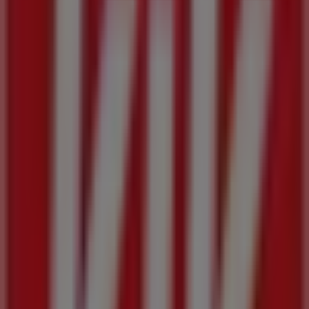
Rolex
Herrengasse 3, Graz
20 m
Geschlossen
Bang & Olufsen
Herrengasse 3, Graz
20 m