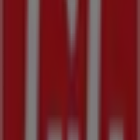
08:30 - 18:30
Donnerstag
08:30 - 18:30
Freitag
08:30 - 18:30
Samstag
08:30 - 17:00
Karte
0316/714129
Wir sind gerade dabei Angebote zu "KiK" zu
veröffentlichen
Geschäfte in der Nähe
Le Creuset
Herrengasse 7 - 9, Graz
12 m