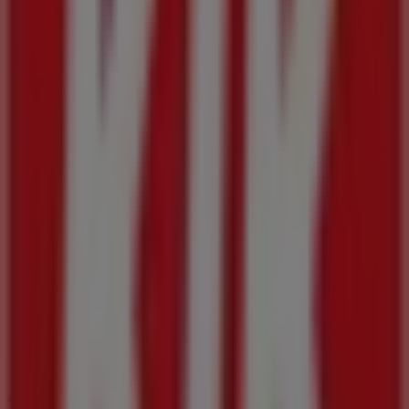
Converse
HERRENGASSE 7, Graz
23 m
Salamander
Herrengasse 7, Graz
23 m
Andere Unternehmen der Kategorie