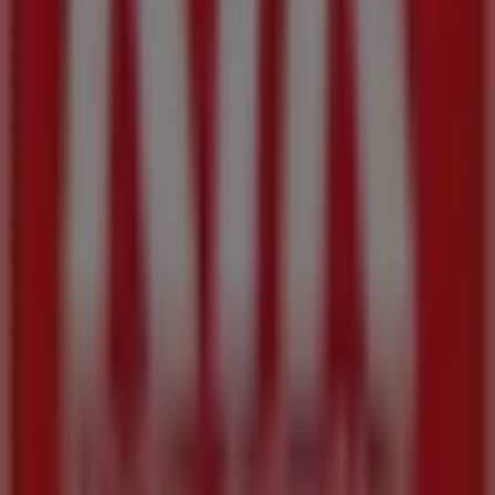
Verpassen Sie nicht die Gelegenheit, den
KiK
-Shop in
Lendplatz 35
zu besuchen und ein komplettes
Einkaufserlebnis zu genießen. Entdecken Sie unsere
aktuellen Aktionen für
August
und bleiben Sie über die
besten Angebote von
KiK
in
Graz
informiert. Besuchen
Sie uns und beginnen Sie noch heute mit dem Sparen!
Mehr Informationen über KiK
Andere Geschäfte von KiK
in Graz sehen
Tiendeo ist Teil von Shopfully, dem Tech-Unternehmen,
das das lokale Einkaufen weltweit neu erfindet.
Tiendeo
Was wir machen
Business-Lösungen