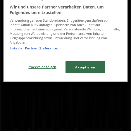
08:30 - 18:30
Wir und unsere Partner verarbeiten Daten, um
Donnerstag
Folgendes bereitzustellen:
08:30 - 18:30
Verwendung genauer Standortdaten. Endgeräteeigenschaften zur
Freitag
Identifikation aktiv abfragen. Speichern von oder Zugriff auf
08:30 - 18:30
Informationen auf einem Endgerät. Personalisierte Werbung und Inhalte,
Messung von Werbeleistung und der Performance von Inhalten,
Samstag
Zielgruppenforschung sowie Entwicklung und Verbesserung von
08:30 - 17:00
Angeboten.
Liste der Partner (Lieferanten)
Karte
+43727270835
Geschlossen
Zwecke anzeigen
Akzeptieren
Sonntag
Geschlossen
Montag
08:30 - 18:30
Dienstag
08:30 - 18:30