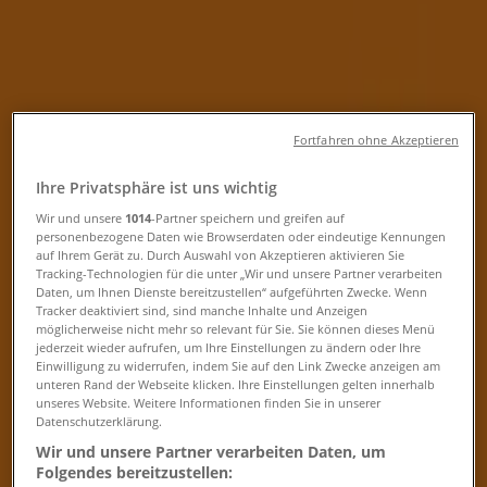
Tiendeo in Dornbirn
»
Angebote für Elektronik in Dornbirn
»
Expert in Dornbirn
»
Expert | Lustenauer Straße 1
Fortfahren ohne Akzeptieren
Geschlossen
Ihre Privatsphäre ist uns wichtig
Wir und unsere
1014
-Partner speichern und greifen auf
personenbezogene Daten wie Browserdaten oder eindeutige Kennungen
auf Ihrem Gerät zu. Durch Auswahl von Akzeptieren aktivieren Sie
Sonntag
Tracking-Technologien für die unter „Wir und unsere Partner verarbeiten
Daten, um Ihnen Dienste bereitzustellen“ aufgeführten Zwecke. Wenn
Geschlossen
Tracker deaktiviert sind, sind manche Inhalte und Anzeigen
möglicherweise nicht mehr so relevant für Sie. Sie können dieses Menü
Montag
jederzeit wieder aufrufen, um Ihre Einstellungen zu ändern oder Ihre
Einwilligung zu widerrufen, indem Sie auf den Link Zwecke anzeigen am
09:00 - 12:00
14:00 - 18:00
unteren Rand der Webseite klicken. Ihre Einstellungen gelten innerhalb
Dienstag
unseres Website. Weitere Informationen finden Sie in unserer
09:00 - 12:00
14:00 - 18:00
Datenschutzerklärung.
Mittwoch
Wir und unsere Partner verarbeiten Daten, um
09:00 - 12:00
14:00 - 18:00
Folgendes bereitzustellen: