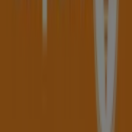
August 2026
über sparen können.
Bei Tiendeo stellen wir Ihnen alle aktuellen Informationen
zu
Expert
zur Verfügung, einschließlich der
Öffnungszeiten, exklusiver Angebote und des genauen
Standorts des Geschäfts in
Lustenauer Straße 1
.
Darüber hinaus haben Sie Zugriff auf die neuesten
Kataloge von
Expert
, in denen Sie die neuesten Aktionen
entdecken und große Rabatte auf
Elektronik
-Produkte
für Ihre Einkäufe in
Dornbirn
nutzen können.
Verpassen Sie nicht die Gelegenheit, den
Expert
-Shop in
Lustenauer Straße 1
zu besuchen und ein komplettes
Einkaufserlebnis zu genießen. Entdecken Sie unsere
aktuellen Aktionen für
August
und bleiben Sie über die
besten Angebote von
Expert
in
Dornbirn
informiert.
Besuchen Sie uns und beginnen Sie noch heute mit dem
Sparen!
Mehr Informationen über Expert
Andere Geschäfte von
Expert in Dornbirn sehen