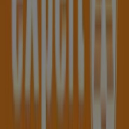
Six
SIX Store Messestraße 2, Dornbirn
47 m
Andere Unternehmen der Kategorie
Elektronik in Dornbirn
Expert
Willkommen im
Expert
-Shop auf Tiendeo, wo Sie die
besten
Angebote
,
Aktionen
und
Kataloge
dieser
renommierten Marke im Bereich
Elektronik
entdecken
können. Unser Geschäft befindet sich in
Lustenauer
Straße 1
,
Dornbirn
, und bietet Ihnen eine große Auswahl
an hochwertigen Produkten, mit denen Sie den ganzen