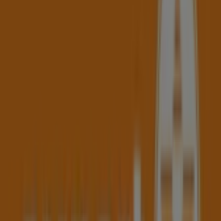
09:00 - 12:00
14:00 - 18:00
Donnerstag
09:00 - 12:00
Freitag
09:00 - 12:00
14:00 - 18:00
Samstag
09:00 - 12:30
Karte
+43 5572 22228
Wir sind gerade dabei Angebote zu "Expert" zu
veröffentlichen
Geschäfte in der Nähe
ara Schuhe
HESSEPLATZ 1-2, Dornbirn