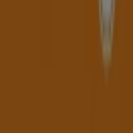
Tiendeo ist Teil von Shopfully, dem Tech-Unternehmen,
das das lokale Einkaufen weltweit neu erfindet.
Tiendeo
Was wir machen
Business-Lösungen
Nachrichten und Medien
Mit uns arbeiten
Kontakt aufnehmen
Marketing- und Geschäftsanfragen
Geschäft falsch auf der Karte geortet