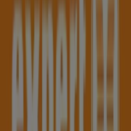
47 m
Tom Tailor
Schulgasse 34, Dornbirn
47 m
Trafiken
Lustenauerstraße 36, Kiosk, Dornbirn
47 m