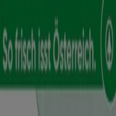
Sie sind hier:
Baden
Schnäppchen
Supermärkte
Baumärkte &
Gartencenter
Möbel & Wohnen
Mode &
Schuhe
Elektronik
Sport
Auto, Motorrad &
Zubehör
Drogerien & Parfümerien
Bücher &
Bürobedarf
Restaurants
Reisen
Apotheken &
Gesundheit
Spielzeug & Baby
Spar Filiale | Vöslauer Straße 34,
Baden - Öffnungszeiten,
Telefonnummern und Angebote