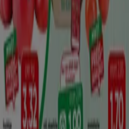
Spar
Obst Gemuse KW 32
Läuft morgen ab
100 m - Baden
Geschäfte in der Nähe
Tom Tailor
Wassergasse 3, Baden
17 m