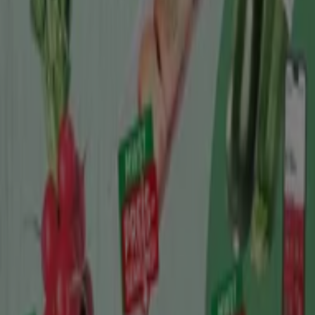
besten
Angebote
,
Aktionen
und
Kataloge
dieser
renommierten Marke im Bereich
Supermärkte
entdecken können. Unser Geschäft befindet sich in
Vöslauer Straße 34
,
Baden
, und bietet Ihnen eine große
Auswahl an hochwertigen Produkten, mit denen Sie den
ganzen
August 2026
über sparen können.
Bei Tiendeo stellen wir Ihnen alle aktuellen Informationen
zu
Spar
zur Verfügung, einschließlich der Öffnungszeiten,
exklusiver Angebote und des genauen Standorts des
Geschäfts in
Vöslauer Straße 34
. Darüber hinaus haben
Sie Zugriff auf die neuesten Kataloge von
Spar
, in denen
Sie die neuesten Aktionen entdecken und große Rabatte
auf
Supermärkte
-Produkte für Ihre Einkäufe in
Baden
nutzen können.
Verpassen Sie nicht die Gelegenheit, den
Spar
-Shop in
Vöslauer Straße 34
zu besuchen und ein komplettes
Einkaufserlebnis zu genießen. Entdecken Sie unsere
aktuellen Aktionen für
August
und bleiben Sie über die
besten Angebote von
Spar
in
Baden
informiert.