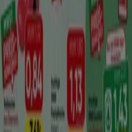
Besuchen Sie uns und beginnen Sie noch heute mit dem
Sparen!
Mehr Informationen über Spar
Andere Geschäfte von
Spar in Baden sehen
Tiendeo ist Teil von Shopfully, dem Tech-Unternehmen,
das das lokale Einkaufen weltweit neu erfindet.
Tiendeo
Was wir machen
Business-Lösungen
Nachrichten und Medien
Mit uns arbeiten
Kontakt aufnehmen