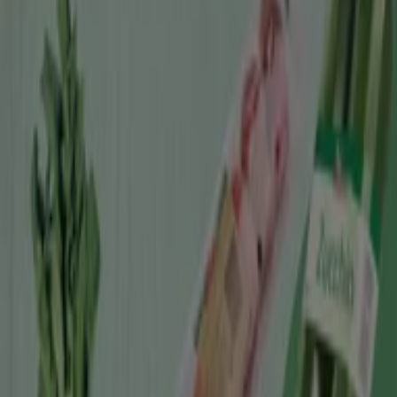
254 m
Jetzt geöffnet
Post
Kaiser Franz Joseph-Ring 35, Baden
417 m
Andere Unternehmen der Kategorie
Supermärkte in Baden
Spar
Willkommen im
Spar
-Shop auf Tiendeo, wo Sie die