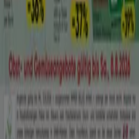
Marketing- und Geschäftsanfragen
Geschäft falsch auf der Karte geortet
Wöchentliches Anzeigen-Feedback
Technische Probleme und allgemeines Feedback
Indizes
Marken
Lokale Marken
Unternehmen
Geschäfte in der Nähe
Produkte
Lokale Produkte
Städte
Die App von Tiendeo herunterladen