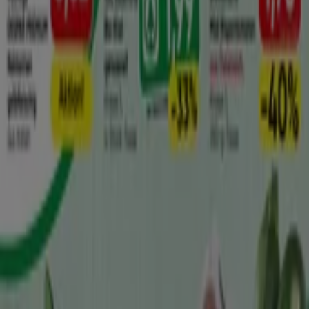
Trafiken
Mühlgasse 48, Merkur-Markt, Baden
17 m
Spar
Vöslauer Straße 34, Baden
100 m
Penny
Voeslauerstrasse 48, Baden