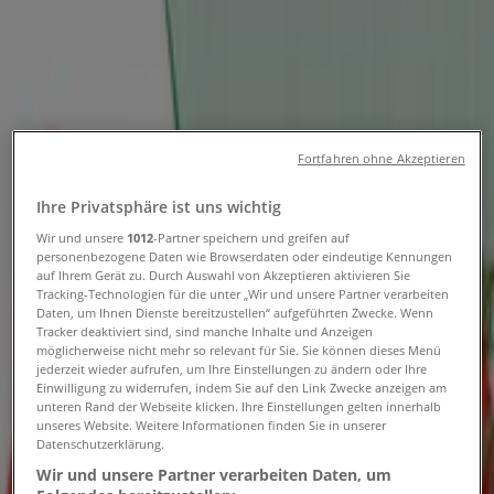
Tiendeo in Baden
»
Angebote für Supermärkte in Baden
»
Spar in Baden
»
Spar | Vöslauer Straße 34
Fortfahren ohne Akzeptieren
Karte
02252/42013
Karte
02252/42013
Ihre Privatsphäre ist uns wichtig
Angebote für Spar in Baden
Wir und unsere
1012
-Partner speichern und greifen auf
personenbezogene Daten wie Browserdaten oder eindeutige Kennungen
auf Ihrem Gerät zu. Durch Auswahl von Akzeptieren aktivieren Sie
Tracking-Technologien für die unter „Wir und unsere Partner verarbeiten
Daten, um Ihnen Dienste bereitzustellen“ aufgeführten Zwecke. Wenn
Tracker deaktiviert sind, sind manche Inhalte und Anzeigen
möglicherweise nicht mehr so relevant für Sie. Sie können dieses Menü
jederzeit wieder aufrufen, um Ihre Einstellungen zu ändern oder Ihre
Einwilligung zu widerrufen, indem Sie auf den Link Zwecke anzeigen am
Spar
unteren Rand der Webseite klicken. Ihre Einstellungen gelten innerhalb
unseres Website. Weitere Informationen finden Sie in unserer
Datenschutzerklärung.
Flugblatt KW 31
Wir und unsere Partner verarbeiten Daten, um