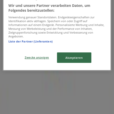
Wir und unsere Partner verarbeiten Daten, um
Folgendes bereitzustellen:
Verwendung genauer Standortdaten. Endgeräteeigenschaften zur
Columbia
Identifikation aktiv abfragen. Speichern von oder Zugriff auf
Informationen auf einem Endgerät. Personalisierte Werbung und Inhalte,
Messung von Werbeleistung und der Performance von Inhalten,
GUNSKIRCHENERSTRASSE 7, Wels
Zielgruppenforschung sowie Entwicklung und Verbesserung von
Angeboten.
5.1 km
Liste der Partner (Lieferanten)
Zwecke anzeigen
Akzeptieren
Columbia in Wels — Filialen, Telefonnummern und
Öffnungszeiten
Das Sparen ist mit der App noch einfacher.