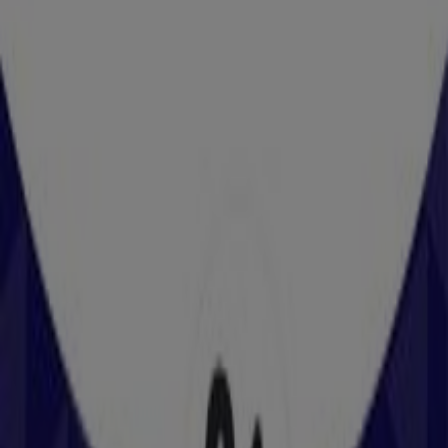
Sie können die besten Angebote von Geschäften in Ihrer
Nähe finden, speichern und Ihre Sparliste erstellen –
ganz bequem von Ihrem Mobiltelefon aus.
LADEN SIE DIE APP HERUNTER
Andere Prospekte von Sport in Wels
Hervis
Hervis flugblatt
Läuft am 13.8. ab
Wels
Nike