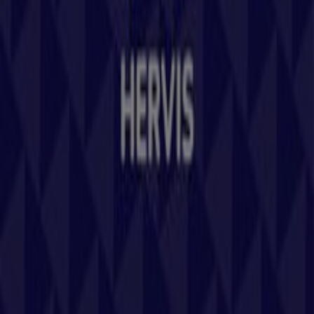
Marken
Lokale Marken
Unternehmen
Geschäfte in der Nähe
Produkte
Lokale Produkte
Städte
Die App von Tiendeo herunterladen
Copyright © Tiendeo ® 2026 · Shopfully Marketing S.L.U. –
Palau de Mar – 08039 Barcelona, Spain