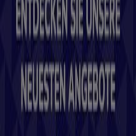
das das lokale Einkaufen weltweit neu erfindet.
Tiendeo
Was wir machen
Business-Lösungen
Nachrichten und Medien
Mit uns arbeiten
Kontakt aufnehmen
Marketing- und Geschäftsanfragen
Geschäft falsch auf der Karte geortet
Wöchentliches Anzeigen-Feedback
Technische Probleme und allgemeines Feedback
Indizes