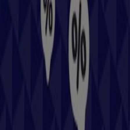
Columbia in Wien
Columbia in Graz
Columbia in
Salzburg
Zeige mehr Städte
Schneller Blick auf die Columbia
Angebote in Wels
Kategorie:
Sport
Prospekte, Gutscheine und
Angebote von Columbia in Wels
Willkommen bei Tiendeo, Ihrer besten Wahl, um die
herausragendsten
Angebote
,
Kataloge
und
Aktionen
im Bereich
Sport
in
Wels
zu finden. Im
August 2026
können Sie auf unserer Plattform die neuesten Angebote
von
Columbia
entdecken, einer der beliebtesten Marken