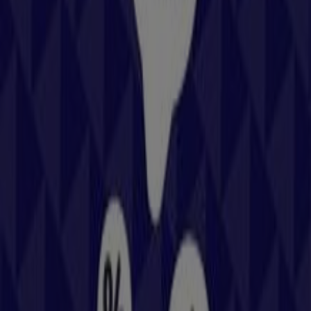
Angebote Intersport
Läuft am 22.6. ab
Wels
Hervis
Angebote Hervis
Läuft am 22.6. ab
Wels
Andere Unternehmen der Kategorie
Sport in Wels
Finde Columbia Kataloge in deiner
Stadt