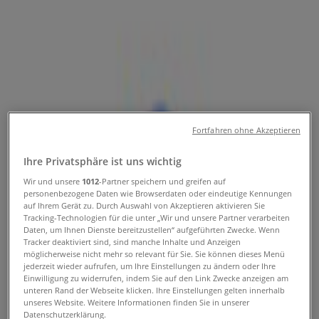
Folgen Sie, um Angebote zu erhalten
Tiendeo in Wels
»
Angebote für Sport in Wels
»
Columbia in Wels
Schneller Blick auf die Columbia
Fortfahren ohne Akzeptieren
Angebote in Wels
Ihre Privatsphäre ist uns wichtig
Wir und unsere
1012
-Partner speichern und greifen auf
Kategorie:
Sport
personenbezogene Daten wie Browserdaten oder eindeutige Kennungen
auf Ihrem Gerät zu. Durch Auswahl von Akzeptieren aktivieren Sie
Wir sind gerade dabei Angebote zu "Columbia" zu
Tracking-Technologien für die unter „Wir und unsere Partner verarbeiten
Daten, um Ihnen Dienste bereitzustellen“ aufgeführten Zwecke. Wenn
veröffentlichen
Tracker deaktiviert sind, sind manche Inhalte und Anzeigen
möglicherweise nicht mehr so relevant für Sie. Sie können dieses Menü
{"numCatalogs":0}
jederzeit wieder aufrufen, um Ihre Einstellungen zu ändern oder Ihre
Einwilligung zu widerrufen, indem Sie auf den Link Zwecke anzeigen am
Adressen und Öffnungszeiten von
unteren Rand der Webseite klicken. Ihre Einstellungen gelten innerhalb
unseres Website. Weitere Informationen finden Sie in unserer
Columbia
Datenschutzerklärung.