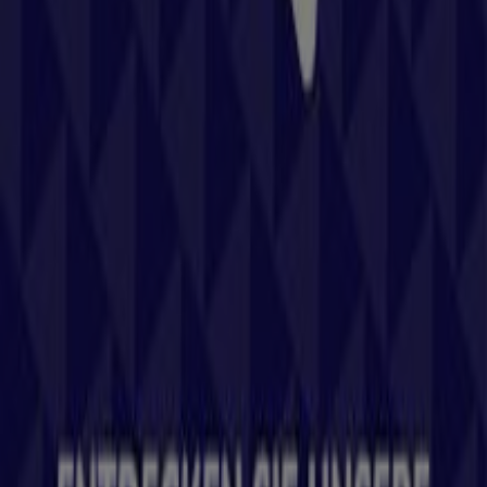
im
Sport
-Sektor in
Wels
.
Durchstöbern Sie die Kataloge von
Columbia
und
entdecken Sie Produkte mit attraktiven Rabatten, die
Ihnen helfen, in diesem
August
zu sparen. Zudem halten
wir Sie über alle exklusiven
Aktionen
, Sonderverkäufe
und neuesten Angebote in
Wels
und Umgebung auf dem
Laufenden.
Verpassen Sie nicht die
Angebote
von
Columbia
in
Wels
und bleiben Sie während des
August 2026
über die
besten Preise informiert. Bei Tiendeo finden Sie immer
die besten Einkaufsmöglichkeiten in
Wels
. Entdecken Sie
jetzt die großartigen Aktionen, die wir für Sie vorbereitet
haben!
Mehr Informationen über Columbia
Tiendeo ist Teil von Shopfully, dem Tech-Unternehmen,