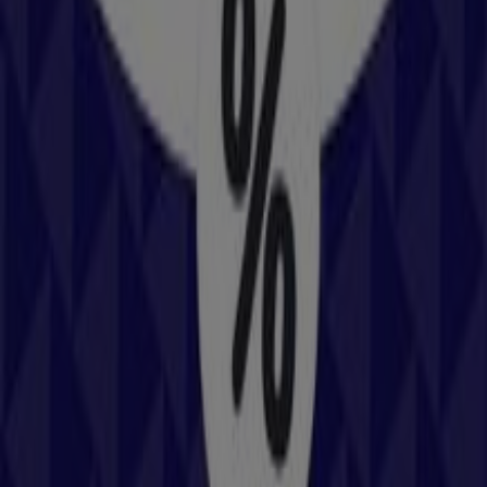
Angebote Nike
Läuft am 22.6. ab
Wels
Puma
Angebote Puma
Läuft am 22.6. ab
Wels
Quiksilver
Angebote Quiksilver
Läuft am 22.6. ab
Wels
Intersport