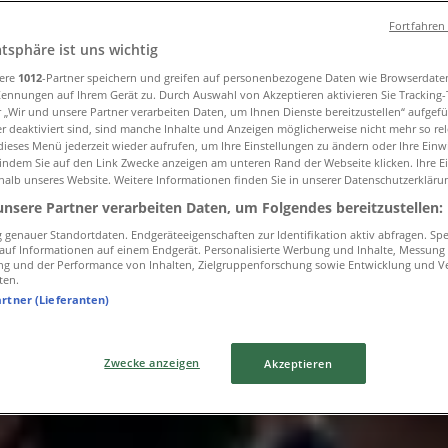
Fortfahren
atsphäre ist uns wichtig
sere
1012
-Partner speichern und greifen auf personenbezogene Daten wie Browserdate
Kennungen auf Ihrem Gerät zu. Durch Auswahl von Akzeptieren aktivieren Sie Tracking
e in Weißkirchen an der Traun
r „Wir und unsere Partner verarbeiten Daten, um Ihnen Dienste bereitzustellen“ aufgef
 deaktiviert sind, sind manche Inhalte und Anzeigen möglicherweise nicht mehr so rele
ieses Menü jederzeit wieder aufrufen, um Ihre Einstellungen zu ändern oder Ihre Einwi
 indem Sie auf den Link Zwecke anzeigen am unteren Rand der Webseite klicken. Ihre E
halb unseres Website. Weitere Informationen finden Sie in unserer Datenschutzerkläru
unsere Partner verarbeiten Daten, um Folgendes bereitzustellen:
genauer Standortdaten. Endgeräteeigenschaften zur Identifikation aktiv abfragen. Sp
f auf Informationen auf einem Endgerät. Personalisierte Werbung und Inhalte, Messung
ng und der Performance von Inhalten, Zielgruppenforschung sowie Entwicklung und V
ten.
artner (Lieferanten)
Zwecke anzeigen
Akzeptieren