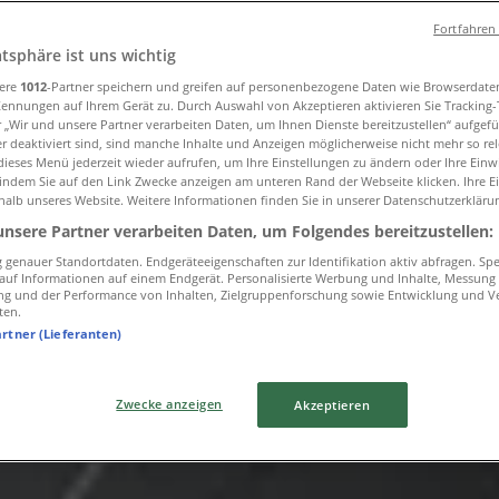
Fortfahren
atsphäre ist uns wichtig
sere
1012
-Partner speichern und greifen auf personenbezogene Daten wie Browserdate
Kennungen auf Ihrem Gerät zu. Durch Auswahl von Akzeptieren aktivieren Sie Tracking
bote in Wagrain
r „Wir und unsere Partner verarbeiten Daten, um Ihnen Dienste bereitzustellen“ aufgef
 deaktiviert sind, sind manche Inhalte und Anzeigen möglicherweise nicht mehr so rele
ieses Menü jederzeit wieder aufrufen, um Ihre Einstellungen zu ändern oder Ihre Einwi
 indem Sie auf den Link Zwecke anzeigen am unteren Rand der Webseite klicken. Ihre E
halb unseres Website. Weitere Informationen finden Sie in unserer Datenschutzerkläru
unsere Partner verarbeiten Daten, um Folgendes bereitzustellen:
ichen
genauer Standortdaten. Endgeräteeigenschaften zur Identifikation aktiv abfragen. Sp
f auf Informationen auf einem Endgerät. Personalisierte Werbung und Inhalte, Messung
ng und der Performance von Inhalten, Zielgruppenforschung sowie Entwicklung und V
ten.
artner (Lieferanten)
troen
Zwecke anzeigen
Akzeptieren