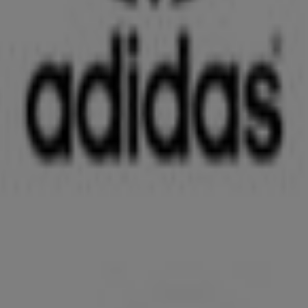
nungszeiten
h