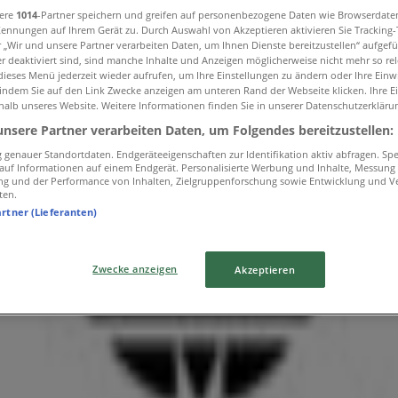
sere
1014
-Partner speichern und greifen auf personenbezogene Daten wie Browserdate
Kennungen auf Ihrem Gerät zu. Durch Auswahl von Akzeptieren aktivieren Sie Tracking
r „Wir und unsere Partner verarbeiten Daten, um Ihnen Dienste bereitzustellen“ aufgef
gebote in Villach
 deaktiviert sind, sind manche Inhalte und Anzeigen möglicherweise nicht mehr so rele
ieses Menü jederzeit wieder aufrufen, um Ihre Einstellungen zu ändern oder Ihre Einwi
 indem Sie auf den Link Zwecke anzeigen am unteren Rand der Webseite klicken. Ihre E
halb unseres Website. Weitere Informationen finden Sie in unserer Datenschutzerkläru
unsere Partner verarbeiten Daten, um Folgendes bereitzustellen:
entlichen
genauer Standortdaten. Endgeräteeigenschaften zur Identifikation aktiv abfragen. Sp
f auf Informationen auf einem Endgerät. Personalisierte Werbung und Inhalte, Messung
ng und der Performance von Inhalten, Zielgruppenforschung sowie Entwicklung und V
ten.
artner (Lieferanten)
lf House
Zwecke anzeigen
Akzeptieren