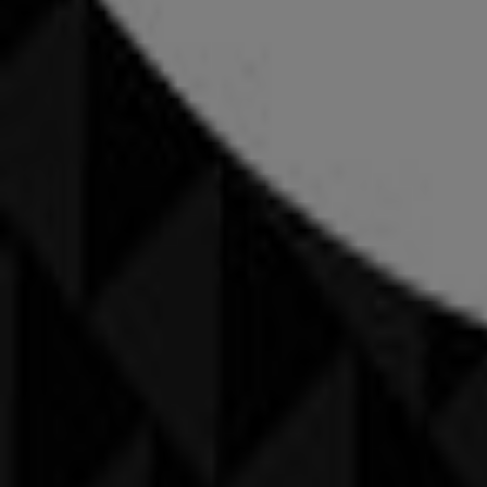
Nike
Angebote Nike
Läuft am 22.6. ab
Villach
Puma
Angebote Puma
Läuft am 22.6. ab
Villach
Quiksilver
Angebote Quiksilver
Läuft am 22.6. ab
Villach