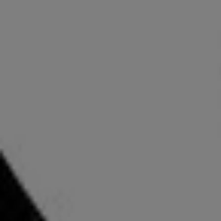
Jetzt geöffnet
Golf House in Villach — Filialen, Telefonnummern und Öff
Andere Prospekte von Sport in Villac
-5 Tage
Hervis
Hervis flugblatt
Läuft am 13.8. ab
Villach