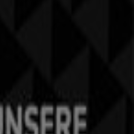
h
Sport
in
Villach
zu finden. Im
August 2026
können Sie auf
in
Villach
.
, in diesem
August
zu sparen. Zudem halten wir Sie über
n Preise informiert. Bei Tiendeo finden Sie immer die
n!