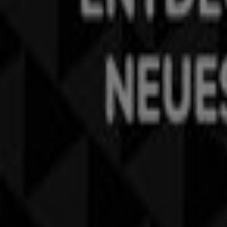
Was wir machen
Business-Lösungen
Nachrichten und Medien
Mit uns arbeiten
Kontakt aufnehmen
Marketing- und Geschäftsanfragen
Geschäft falsch auf der Karte geortet
Wöchentliches Anzeigen-Feedback
Technische Probleme und allgemeines Feedback
Indizes
Marken
Lokale Marken
Unternehmen
Geschäfte in der Nähe
Produkte
Lokale Produkte