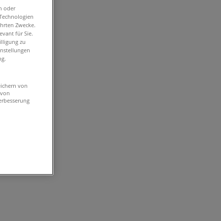
n oder
-Technologien
ührten Zwecke.
vant für Sie.
lligung zu
instellungen
ng.
eichern von
 von
erbesserung