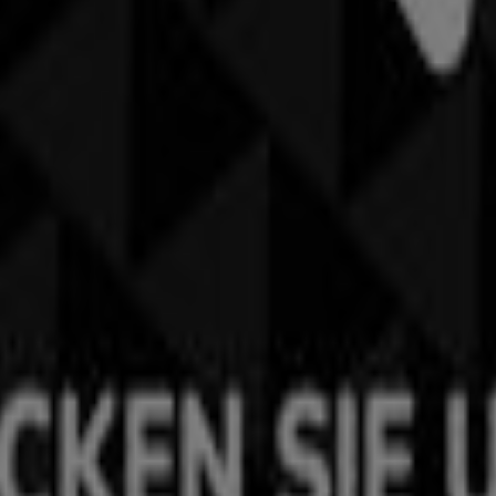
von Golf House in Villach
usragendsten
Angebote
,
Kataloge
und
Aktionen
im Bereic
entdecken, einer der beliebtesten Marken im
Sport
-Sektor 
en Sie Produkte mit attraktiven Rabatten, die Ihnen helfen
Angebote in
Villach
und Umgebung auf dem Laufenden.
ch
und bleiben Sie während des
August 2026
über die beste
zt die großartigen Aktionen, die wir für Sie vorbereitet habe
, das das lokale Einkaufen weltweit neu erfindet.