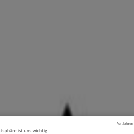
el & Wohnen
Mode & Schuhe
Elektronik
Sport
Auto, Motorra
ielzeug & Baby
cheine und Aktionen
Fortfahren
atsphäre ist uns wichtig