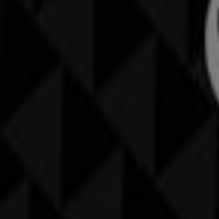
Läuft am 22.6. ab
Villach
Adidas
Angebote Adidas
Läuft am 22.6. ab
Villach
Andere Unternehmen der Kategorie Sp
Finde Golf House Kataloge in deiner 
Golf House in Wien
Golf House in Graz
Zeige mehr Städte
Schneller Blick auf die Golf House An