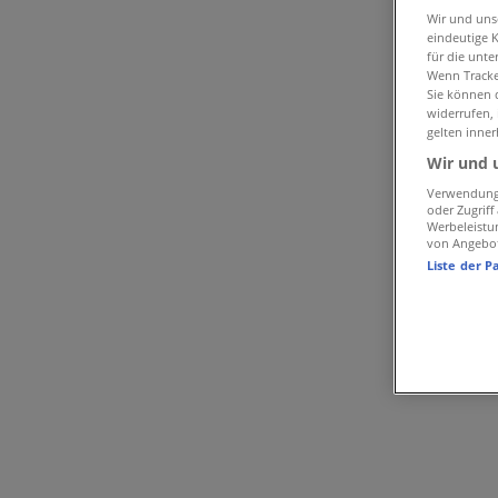
Golf House in Villach
Wir und un
eindeutige 
für die unte
Schneller Blick auf die Golf House An
Wenn Tracker
Sie können d
widerrufen,
gelten inner
Kategorie:
Sport
Wir und 
Wir sind gerade dabei Angebote zu "Golf House" zu veröff
Verwendung 
oder Zugrif
Werbeleistu
{"numCatalogs":0}
von Angebo
Liste der P
Adressen und Öffnungszeiten von Go
Golf House
Maria Gailer Straße 36, Villach
1.4 km