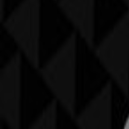
Intersport
Angebote Intersport
Läuft am 22.6. ab
Villach
Hervis
Angebote Hervis
Läuft am 22.6. ab
Villach
Decathlon
Angebote Decathlon