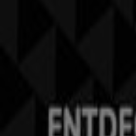
Kategorie:
Sport
Prospekte, Gutscheine und Angebote 
Willkommen bei Tiendeo, Ihrer besten Wahl, um die hera
unserer Plattform die neuesten Angebote von
Golf House
Durchstöbern Sie die Kataloge von
Golf House
und entdeck
alle exklusiven
Aktionen
, Sonderverkäufe und neuesten 
Verpassen Sie nicht die
Angebote
von
Golf House
in
Villa
besten Einkaufsmöglichkeiten in
Villach
. Entdecken Sie jet
Mehr Informationen über Golf House
Tiendeo ist Teil von Shopfully, dem Tech-Unternehmen
Tiendeo