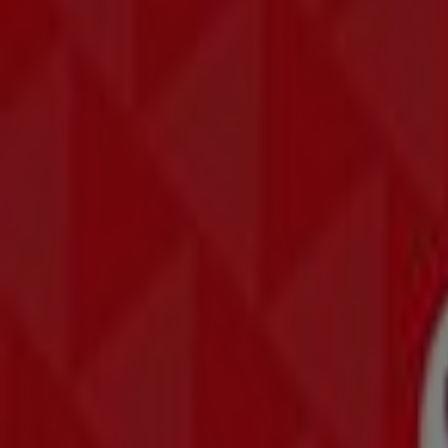
Am häufigsten angeklickte Samsung 
249
,
00
€
Galaxy
Buds4
Pro