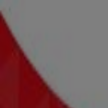
134 m
Samsung
Schallmooser- hauptstraße 6, Salzburg
567 m
Samsung
Südtiroler platz 13, Salzburg
933 m