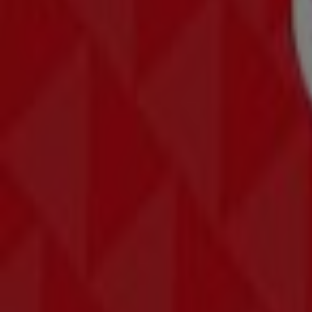
649
,
00
€
55"
Mini
LED
M70H
4K
Samsung
Vision
AI
S...