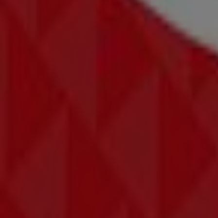
Samsung
Kranzlmarkt 4, Salzburg
1.3 km
Samsung
Alpenstraße 5, Salzburg
1.8 km
Samsung in Salzburg — Filialen, Telefonnummern und Öff