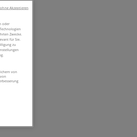
 ohne Akzeptieren
n oder
-Technologien
ührten Zwecke.
vant für Sie.
lligung zu
instellungen
ng.
eichern von
 von
erbesserung