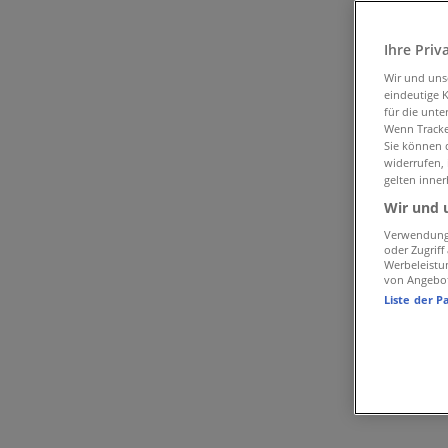
Samsung in Salzburg
Ihre Priv
Schneller Blick auf die Samsung Ang
Wir und un
eindeutige 
für die unte
Wenn Tracker
Samsung Angebote in Salzburg:
10
Sie können d
widerrufen,
gelten inner
Samsung Preis in Salzburg:
1
Wir und 
Kategorie:
Elektronik
Verwendung 
oder Zugrif
Werbeleistu
Neuestes Angebot:
18.10.2023
von Angebo
Liste der P
Samsung
Angebote Samsung