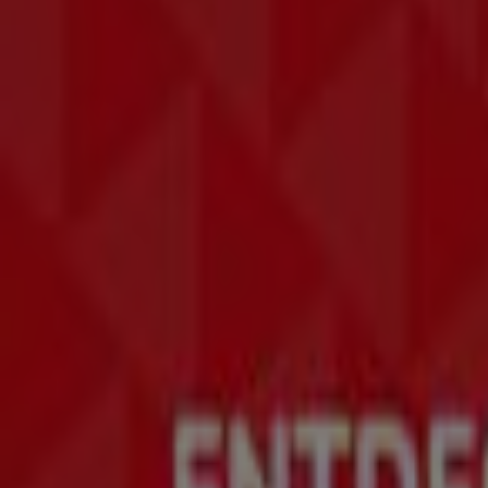
249
,
00
€
419.00
€
5.0
Kanal
Soundbar
S60D
(2024)