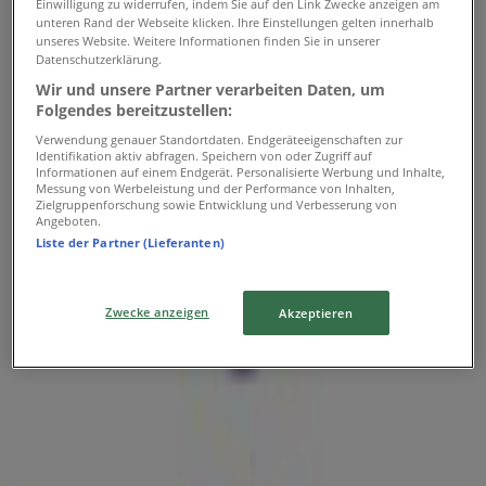
Einwilligung zu widerrufen, indem Sie auf den Link Zwecke anzeigen am
unteren Rand der Webseite klicken. Ihre Einstellungen gelten innerhalb
unseres Website. Weitere Informationen finden Sie in unserer
Datenschutzerklärung.
Wir und unsere Partner verarbeiten Daten, um
Shape-Line
Folgendes bereitzustellen:
Bahnstraße 3, Neunkirchen
Verwendung genauer Standortdaten. Endgeräteeigenschaften zur
Identifikation aktiv abfragen. Speichern von oder Zugriff auf
Informationen auf einem Endgerät. Personalisierte Werbung und Inhalte,
157 m
Messung von Werbeleistung und der Performance von Inhalten,
Zielgruppenforschung sowie Entwicklung und Verbesserung von
Geschlossen
Angeboten.
Liste der Partner (Lieferanten)
Zwecke anzeigen
Akzeptieren
Shape-Line
Grazerstraße 79, Wiener Neustadt
15.7 km
Geschlossen