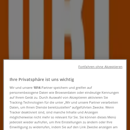
Folgen Sie, um Angebote zu erhalten
Tiendeo in Nenzing
»
Angebote für Baumärkte & Gartencenter in
Nenzing
»
BauProfi in Nenzing
Schneller Blick auf die BauProfi
Angebote in Nenzing
Fortfahren ohne Akzeptieren
Ihre Privatsphäre ist uns wichtig
Kategorie:
Baumärkte & Gartencenter
Wir und unsere
1014
-Partner speichern und greifen auf
personenbezogene Daten wie Browserdaten oder eindeutige Kennungen
Wir sind gerade dabei Angebote zu "BauProfi" zu
auf Ihrem Gerät zu. Durch Auswahl von Akzeptieren aktivieren Sie
veröffentlichen
Tracking-Technologien für die unter „Wir und unsere Partner verarbeiten
Daten, um Ihnen Dienste bereitzustellen“ aufgeführten Zwecke. Wenn
{"numCatalogs":0}
Tracker deaktiviert sind, sind manche Inhalte und Anzeigen
möglicherweise nicht mehr so relevant für Sie. Sie können dieses Menü
jederzeit wieder aufrufen, um Ihre Einstellungen zu ändern oder Ihre
Adressen und Öffnungszeiten von
Einwilligung zu widerrufen, indem Sie auf den Link Zwecke anzeigen am