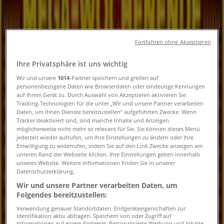
MPreis Kataloge in anderen Städten
-3 Tage
Fortfahren ohne Akzeptieren
Ihre Privatsphäre ist uns wichtig
MPreis
Wir und unsere
1014
-Partner speichern und greifen auf
personenbezogene Daten wie Browserdaten oder eindeutige Kennungen
FB KW32 2026 V
auf Ihrem Gerät zu. Durch Auswahl von Akzeptieren aktivieren Sie
Tracking-Technologien für die unter „Wir und unsere Partner verarbeiten
Läuft am 12.8. ab
Maria Alm am Steinernen Meer
Daten, um Ihnen Dienste bereitzustellen“ aufgeführten Zwecke. Wenn
Tracker deaktiviert sind, sind manche Inhalte und Anzeigen
Neu
möglicherweise nicht mehr so relevant für Sie. Sie können dieses Menü
jederzeit wieder aufrufen, um Ihre Einstellungen zu ändern oder Ihre
Einwilligung zu widerrufen, indem Sie auf den Link Zwecke anzeigen am
unteren Rand der Webseite klicken. Ihre Einstellungen gelten innerhalb
MPreis
unseres Website. Weitere Informationen finden Sie in unserer
Datenschutzerklärung.
DM KW33 34 2026 Ansicht
Wir und unsere Partner verarbeiten Daten, um
Folgendes bereitzustellen:
Läuft am 20.8. ab
Maria Alm am Steinernen Meer
Verwendung genauer Standortdaten. Endgeräteeigenschaften zur
Identifikation aktiv abfragen. Speichern von oder Zugriff auf
{"numCatalogs":0}
Informationen auf einem Endgerät. Personalisierte Werbung und Inhalte,